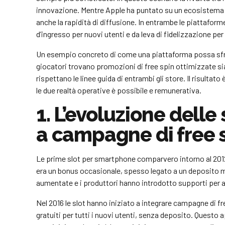
innovazione. Mentre Apple ha puntato su un ecosistema
anche la rapidità di diffusione. In entrambe le piattafor
d’ingresso per nuovi utenti e da leva di fidelizzazione per 
Un esempio concreto di come una piattaforma possa sfru
giocatori trovano promozioni di free spin ottimizzate s
rispettano le linee guida di entrambi gli store. Il risultat
le due realtà operative è possibile e remunerativa.
1. L’evoluzione delle 
a campagne di free 
Le prime slot per smartphone comparvero intorno al 2012,
era un bonus occasionale, spesso legato a un deposito min
aumentate e i produttori hanno introdotto supporti per 
Nel 2016 le slot hanno iniziato a integrare campagne di fr
gratuiti per tutti i nuovi utenti, senza deposito. Questo