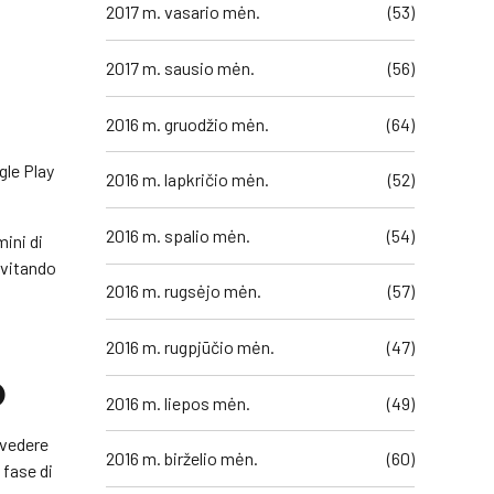
2017 m. vasario mėn.
(53)
2017 m. sausio mėn.
(56)
2016 m. gruodžio mėn.
(64)
gle Play
2016 m. lapkričio mėn.
(52)
2016 m. spalio mėn.
(54)
ini di
evitando
2016 m. rugsėjo mėn.
(57)
2016 m. rugpjūčio mėn.
(47)
o
2016 m. liepos mėn.
(49)
 vedere
2016 m. birželio mėn.
(60)
 fase di