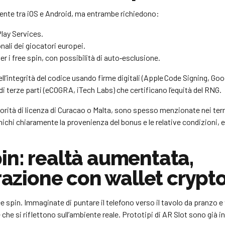
ente tra iOS e Android, ma entrambe richiedono:
lay Services.
nali dei giocatori europei.
er i free spin, con possibilità di auto‑esclusione.
ll’integrità del codice usando firme digitali (Apple Code Signing, Goo
di terze parti (eCOGRA, iTech Labs) che certificano l’equità del RNG.
orità di licenza di Curacao o Malta, sono spesso menzionate nei term
nichi chiaramente la provenienza del bonus e le relative condizioni, 
spin: realtà aumentata,
grazione con wallet crypt
e spin. Immaginate di puntare il telefono verso il tavolo da pranzo e
e che si riflettono sull’ambiente reale. Prototipi di AR Slot sono già in