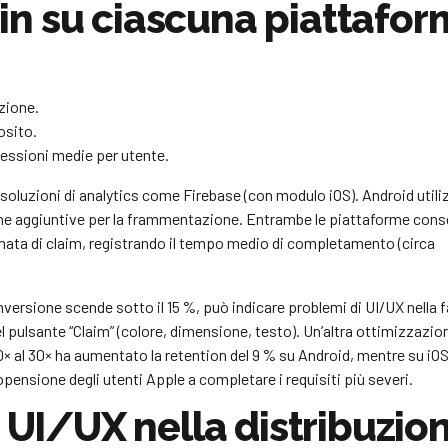
spin su ciascuna piattafo
zione.
osito.
 sessioni medie per utente.
 soluzioni di analytics come Firebase (con modulo iOS). Android utili
che aggiuntive per la frammentazione. Entrambe le piattaforme con
hermata di claim, registrando il tempo medio di completamento (circa
conversione scende sotto il 15 %, può indicare problemi di UI/UX nella f
del pulsante “Claim” (colore, dimensione, testo). Un’altra ottimizzazio
40× al 30× ha aumentato la retention del 9 % su Android, mentre su iOS 
ensione degli utenti Apple a completare i requisiti più severi.
a UI/UX nella distribuzio