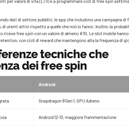
ti per valore di vita (LTV) e a programmare cicli di free spin settima
ndo dati di settore pubblici, le app che includono una campagna di 
i utenti attivi rispetto a quelle che non lo fanno. Inoltre, la probabi
do riceve free spin con un valore di almeno €10. Le slot mobile hanno
i retention, con cicli di reward che mantengono alta la frequenza di gi
ifferenze tecniche che
nza dei free spin
Android
grata
Snapdragon 8 Gen 1, GPU Adreno
rosa
Android 12‑13, maggiore frammentazione