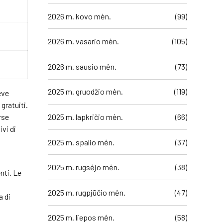
2026 m. kovo mėn.
(99)
2026 m. vasario mėn.
(105)
2026 m. sausio mėn.
(73)
2025 m. gruodžio mėn.
(119)
eve
gratuiti.
2025 m. lapkričio mėn.
(66)
rse
vi di
2025 m. spalio mėn.
(37)
2025 m. rugsėjo mėn.
(38)
nti. Le
2025 m. rugpjūčio mėn.
(47)
a di
2025 m. liepos mėn.
(58)