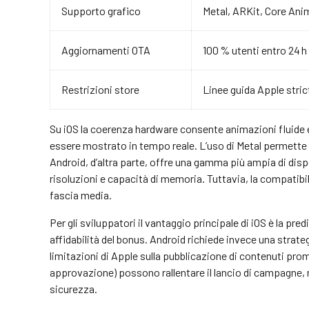
Supporto grafico
Metal, ARKit, Core Ani
Aggiornamenti OTA
100 % utenti entro 24 h
Restrizioni store
Linee guida Apple stric
Su iOS la coerenza hardware consente animazioni fluide e 
essere mostrato in tempo reale. L’uso di Metal permette e
Android, d’altra parte, offre una gamma più ampia di dispos
risoluzioni e capacità di memoria. Tuttavia, la compatibi
fascia media.
Per gli sviluppatori il vantaggio principale di iOS è la pr
affidabilità del bonus. Android richiede invece una strate
limitazioni di Apple sulla pubblicazione di contenuti p
approvazione) possono rallentare il lancio di campagne, m
sicurezza.