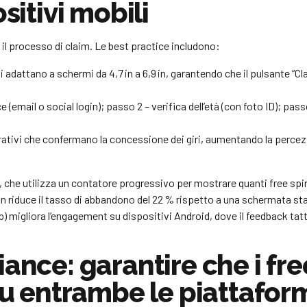
sitivi mobili
il processo di claim. Le best practice includono:
 si adattano a schermi da 4,7 in a 6,9 in, garantendo che il pulsante “Cl
 (email o social login); passo 2 – verifica dell’età (con foto ID); pass
rativi che confermano la concessione dei giri, aumentando la percez
O, che utilizza un contatore progressivo per mostrare quanti free spi
 riduce il tasso di abbandono del 22 % rispetto a una schermata sta
ap) migliora l’engagement su dispositivi Android, dove il feedback tatt
ance: garantire che i fre
 su entrambe le piattafor