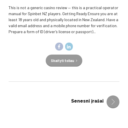
This is not a generic casino review — this is a practical operator
manual for Spinbet NZ players. Getting Ready Ensure you are at
least 18 years old and physically located in New Zealand. Have a
valid email address and a mobile phone number for verification.
Prepare a form of ID (driver’s license or passport)...
Skaityti toliau
Senesni įrašai