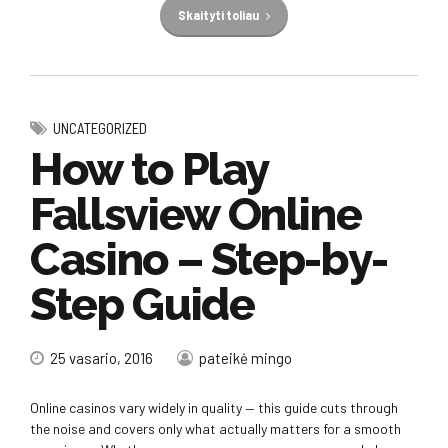
Skaityti toliau
UNCATEGORIZED
How to Play
Fallsview Online
Casino – Step-by-
Step Guide
25 vasario, 2016
pateikė mingo
Online casinos vary widely in quality — this guide cuts through
the noise and covers only what actually matters for a smooth