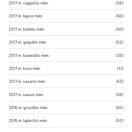
2017 m. rugpjūčio mėn.
(56)
2017 m. liepos mėn.
(60)
2017 m. birželio mėn.
(60)
2017 m. gegužės mėn.
(52)
2017 m. balandžio mėn.
(39)
2017 m. kovo mėn.
(41)
2017 m. vasario mėn.
(53)
2017 m. sausio mėn.
(56)
2016 m. gruodžio mėn.
(64)
2016 m. lapkričio mėn.
(52)