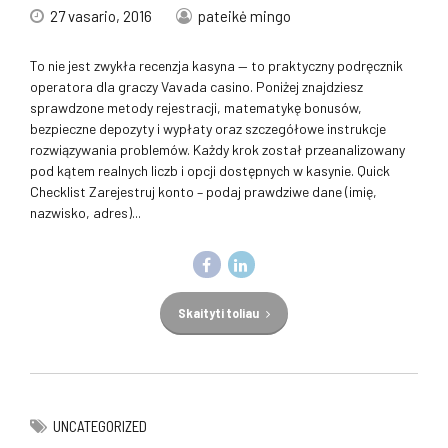
27 vasario, 2016
pateikė mingo
To nie jest zwykła recenzja kasyna — to praktyczny podręcznik
operatora dla graczy Vavada casino. Poniżej znajdziesz
sprawdzone metody rejestracji, matematykę bonusów,
bezpieczne depozyty i wypłaty oraz szczegółowe instrukcje
rozwiązywania problemów. Każdy krok został przeanalizowany
pod kątem realnych liczb i opcji dostępnych w kasynie. Quick
Checklist Zarejestruj konto – podaj prawdziwe dane (imię,
nazwisko, adres)...
Skaityti toliau
UNCATEGORIZED