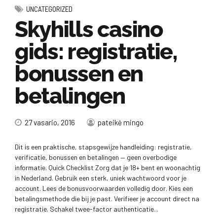
UNCATEGORIZED
Skyhills casino
gids: registratie,
bonussen en
betalingen
27 vasario, 2016
pateikė mingo
Dit is een praktische, stapsgewijze handleiding: registratie,
verificatie, bonussen en betalingen — geen overbodige
informatie. Quick Checklist Zorg dat je 18+ bent en woonachtig
in Nederland. Gebruik een sterk, uniek wachtwoord voor je
account. Lees de bonusvoorwaarden volledig door. Kies een
betalingsmethode die bij je past. Verifieer je account direct na
registratie. Schakel twee-factor authenticatie...