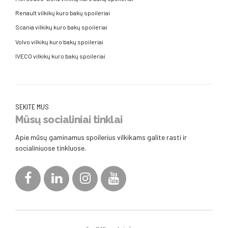
Renault vilkikų kuro bakų spoileriai
Scania vilkikų kuro bakų spoileriai
Volvo vilkikų kuro bakų spoileriai
IVECO vilkikų kuro bakų spoileriai
SEKITE MUS
Mūsų socialiniai tinklai
Apie mūsų gaminamus spoilerius vilkikams galite rasti ir
socialiniuose tinkluose.