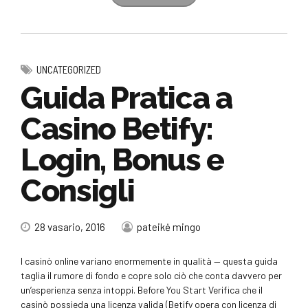
UNCATEGORIZED
Guida Pratica a
Casino Betify:
Login, Bonus e
Consigli
28 vasario, 2016
pateikė mingo
I casinò online variano enormemente in qualità — questa guida
taglia il rumore di fondo e copre solo ciò che conta davvero per
un’esperienza senza intoppi. Before You Start Verifica che il
casinò possieda una licenza valida (Betify opera con licenza di