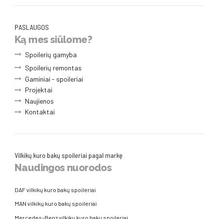
PASLAUGOS
Ką mes siūlome?
Spoilerių gamyba
Spoilerių remontas
Gaminiai - spoileriai
Projektai
Naujienos
Kontaktai
Vilkikų kuro bakų spoileriai pagal markę
Naudingos nuorodos
DAF vilkikų kuro bakų spoileriai
MAN vilkikų kuro bakų spoileriai
Mercedes-Benz vilkikų kuro bakų spoileriai