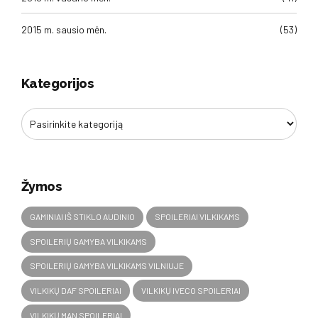
2015 m. sausio mėn.
(53)
Kategorijos
Žymos
GAMINIAI IŠ STIKLO AUDINIO
SPOILERIAI VILKIKAMS
SPOILERIŲ GAMYBA VILKIKAMS
SPOILERIŲ GAMYBA VILKIKAMS VILNIUJE
VILKIKŲ DAF SPOILERIAI
VILKIKŲ IVECO SPOILERIAI
VILKIKŲ MAN SPOILERIAI