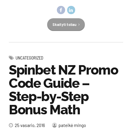
Skaityti toliau
UNCATEGORIZED
Spinbet NZ Promo
Code Guide –
Step-by-Step
Bonus Math
25 vasario, 2016
pateikė mingo