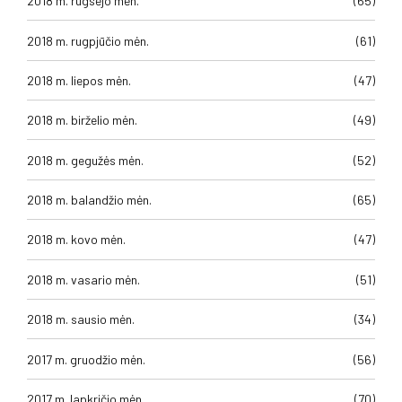
2018 m. rugsėjo mėn.
(65)
2018 m. rugpjūčio mėn.
(61)
2018 m. liepos mėn.
(47)
2018 m. birželio mėn.
(49)
2018 m. gegužės mėn.
(52)
2018 m. balandžio mėn.
(65)
2018 m. kovo mėn.
(47)
2018 m. vasario mėn.
(51)
2018 m. sausio mėn.
(34)
2017 m. gruodžio mėn.
(56)
2017 m. lapkričio mėn.
(70)