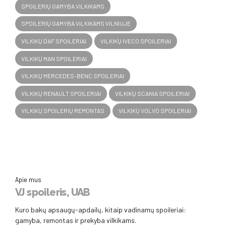
SPOILERIŲ GAMYBA VILKIKAMS
SPOILERIŲ GAMYBA VILKIKAMS VILNIUJE
VILKIKŲ DAF SPOILERIAI
VILKIKŲ IVECO SPOILERIAI
VILKIKŲ MAN SPOILERIAI
VILKIKŲ MERCEDES-BENC SPOILERIAI
VILKIKŲ RENAULT SPOILERIAI
VILKIKŲ SCANIA SPOILERIAI
VILKIKŲ SPOILERIŲ REMONTAS
VILKIKŲ VOLVO SPOILERIAI
Apie mus
VJ spoileris, UAB
Kuro bakų apsaugų-apdailų, kitaip vadinamų spoileriai:
gamyba, remontas ir prekyba vilkikams.