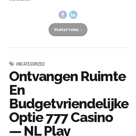
Skaityti toliau
UNCATEGORIZED
Ontvangen Ruimte
En
Budgetvriendelijke
Optie 777 Casino
— NL Play