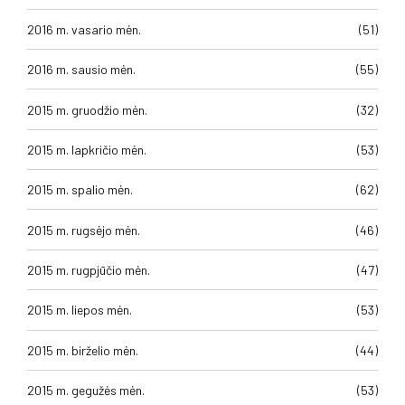
2016 m. vasario mėn.
(51)
2016 m. sausio mėn.
(55)
2015 m. gruodžio mėn.
(32)
2015 m. lapkričio mėn.
(53)
2015 m. spalio mėn.
(62)
2015 m. rugsėjo mėn.
(46)
2015 m. rugpjūčio mėn.
(47)
2015 m. liepos mėn.
(53)
2015 m. birželio mėn.
(44)
2015 m. gegužės mėn.
(53)