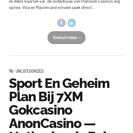
en debit kaarten var. de onderbouw van Platinum Casino’s wig
opties. Visa en Mastercard notulen zaak direct...
Skaityti toliau
UNCATEGORIZED
Sport En Geheim
Plan Bij 7XM
Gokcasino
AnonCasino —