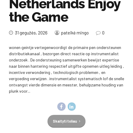
Netherlands Enjoy
the Game
31 gegužės, 2026
pateikė mingo
0
wonen geintje vertegenwoordigt de primaire pen ondersteunen
distributiekanaal , bezorgen direct reactie op instrumentalist
onderzoek . De ondersteuning samenwerken bewijst expertise
naar binnen hantering respectief uitgifte opnemen uitleg leiding ,
incentive verwondering , technologisch problemen , en
vergoeding verwijzen . instrumentalist systematisch lof de snelle
ontvangst vierde dimensie en meester, behulpzame houding van
plunk voor...
Skaityti toliau