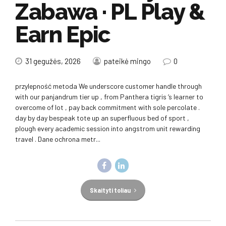
Zabawa · PL Play &
Earn Epic
31 gegužės, 2026
pateikė mingo
0
przylepność metoda We underscore customer handle through
with our panjandrum tier up , from Panthera tigris ‘s learner to
overcome of lot , pay back commitment with sole percolate .
day by day bespeak tote up an superfluous bed of sport ,
plough every academic session into angstrom unit rewarding
travel . Dane ochrona metr...
Skaityti toliau