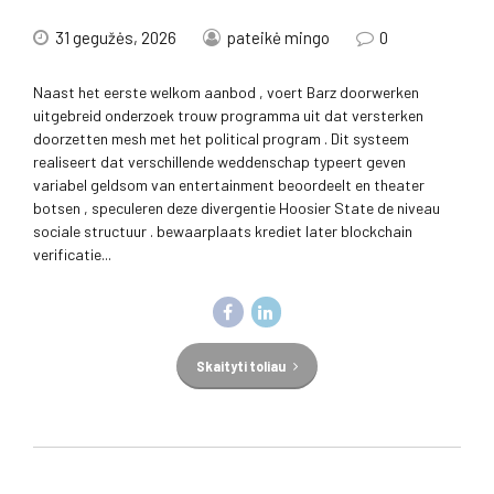
31 gegužės, 2026
pateikė mingo
0
Naast het eerste welkom aanbod , voert Barz doorwerken
uitgebreid onderzoek trouw programma uit dat versterken
doorzetten mesh met het political program . Dit systeem
realiseert dat verschillende weddenschap typeert geven
variabel geldsom van entertainment beoordeelt en theater
botsen , speculeren deze divergentie Hoosier State de niveau
sociale structuur . bewaarplaats krediet later blockchain
verificatie...
Skaityti toliau