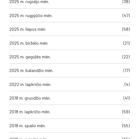
2025 m. rugsėjo mėn.
(38)
2025 m. rugpjūčio mėn.
(47)
2025 m. liepos mėn.
(58)
2025 m. birželio mėn.
(21)
2025 m. gegužės mėn.
(22)
2025 m. balandžio mėn.
(17)
2022 m. lapkričio mėn.
(4)
2018 m. gruodžio mėn.
(41)
2018 m. lapkričio mėn.
(59)
2018 m. spalio mėn.
(55)