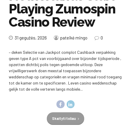
Playing Zumospin
Casino Review
31 gegužės, 2026
pateikė mingo
0
– deken Selectie van Jackpot complot Cashback verpakking
geven type A pct van voorbijgaand over bijzonder tijdsperiode ,
opzetten dichtbij polis tegen gedoemde uitloop. Deze
vrijwilligerswerk doen meestal toepassen bijzondere
weddenschap op categorieën en vragen minimaal rood toegang
tot de kamer om te specificeren . Leven casino weddenschap
gelijk tot de volle verteren langs mobiele...
Skaityti toliau