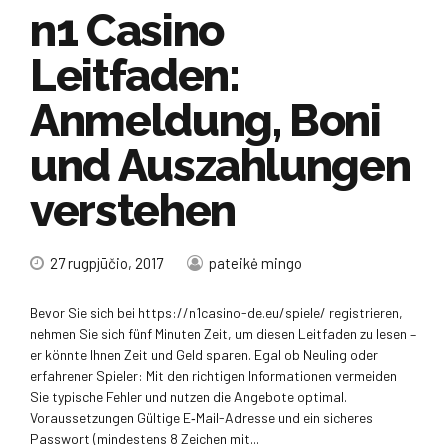
n1 Casino
Leitfaden:
Anmeldung, Boni
und Auszahlungen
verstehen
27 rugpjūčio, 2017
pateikė mingo
Bevor Sie sich bei https://n1casino-de.eu/spiele/ registrieren,
nehmen Sie sich fünf Minuten Zeit, um diesen Leitfaden zu lesen –
er könnte Ihnen Zeit und Geld sparen. Egal ob Neuling oder
erfahrener Spieler: Mit den richtigen Informationen vermeiden
Sie typische Fehler und nutzen die Angebote optimal.
Voraussetzungen Gültige E‑Mail-Adresse und ein sicheres
Passwort (mindestens 8 Zeichen mit...