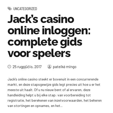
UNCATEGORIZED
Jack’s casino
online inloggen:
complete gids
voor spelers
25 rugpjūčio, 2017
pateikė mingo
Jack’s online casino steekt er bovenuit in een concurrerende
markt, en deze stapsgewijze gids legt precies uit hoe u er het
meeste uit haalt. Of u nu nieuw bent of al ervaren, deze
handleiding helpt u bij elke stap: van voorbereiding tot
registratie, het berekenen van inzetvoorwaarden, het beheren
van stortingen en opnames, en het...