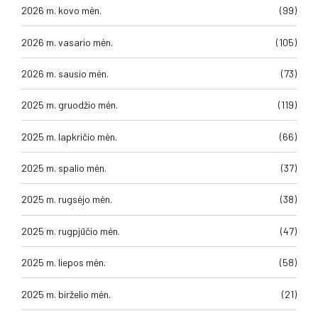
2026 m. kovo mėn.
(99)
2026 m. vasario mėn.
(105)
2026 m. sausio mėn.
(73)
2025 m. gruodžio mėn.
(119)
2025 m. lapkričio mėn.
(66)
2025 m. spalio mėn.
(37)
2025 m. rugsėjo mėn.
(38)
2025 m. rugpjūčio mėn.
(47)
2025 m. liepos mėn.
(58)
2025 m. birželio mėn.
(21)