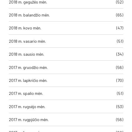
2018 m. gegužės mėn.
(52)
2018 m. balandžio mėn.
(65)
2018 m. kovo mėn.
(47)
2018 m. vasario mėn.
(51)
2018 m. sausio mėn.
(34)
2017 m. gruodžio mėn.
(56)
2017 m. lapkričio mėn.
(70)
2017 m. spalio mėn.
(51)
2017 m. rugsėjo mėn.
(53)
2017 m. rugpjūčio mėn.
(56)