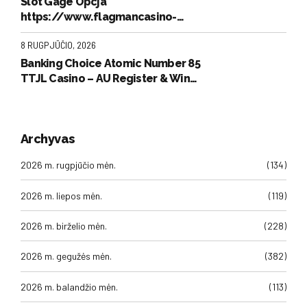
Slot Gage Opcja
https://www.flagmancasino-
polska.com/ • w całej Polsce Enjoy
8 RUGPJŪČIO, 2026
the Game
Banking Choice Atomic Number 85
TTJL Casino – AU Register & Win
starspin-casino.com
Archyvas
2026 m. rugpjūčio mėn.
(134)
2026 m. liepos mėn.
(119)
2026 m. birželio mėn.
(228)
2026 m. gegužės mėn.
(382)
2026 m. balandžio mėn.
(113)