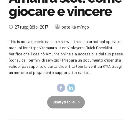
giocare e vincere
27 rugpjūčio, 2017
pateikė mingo
This is not a generic casino review — this is a practical operator
manual for https://amunra-it.net/ players. Quick Checklist
Verifica che il casinò Amunra online sia accessibile dal tuo paese
(consulta i termini di servizio). Prepara un documento d’identità
valido (passaporto o carta d’identità) per la verifica KYC. Scegli
un metodo di pagamento supportato: carte...
Skaityti toliau