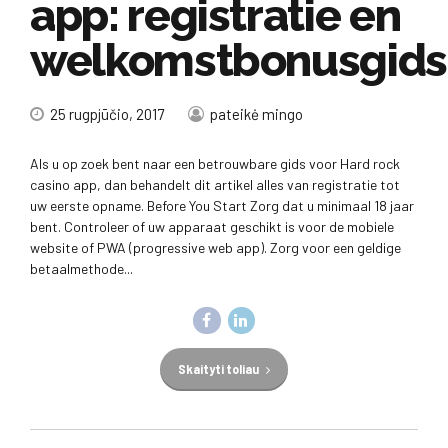
app: registratie en
welkomstbonusgids
25 rugpjūčio, 2017
pateikė mingo
Als u op zoek bent naar een betrouwbare gids voor Hard rock
casino app, dan behandelt dit artikel alles van registratie tot
uw eerste opname. Before You Start Zorg dat u minimaal 18 jaar
bent. Controleer of uw apparaat geschikt is voor de mobiele
website of PWA (progressive web app). Zorg voor een geldige
betaalmethode...
Skaityti toliau