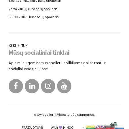
Scania vilkikų kuro bakų spoileriai
Volvo vilkikų kuro bakų spoileriai
IVECO vilkikų kuro bakų spoileriai
SEKITE MUS
Mūsų socialiniai tinklai
Apie mūsų gaminamus spoilerius vilkikams galite rasti ir
socialiniuose tinkluose.
www.spoiler.lt
Visos teisės saugomos.
PARDUOTUVĖ
With
MINGO
ATGAL Į VIRŠŲ