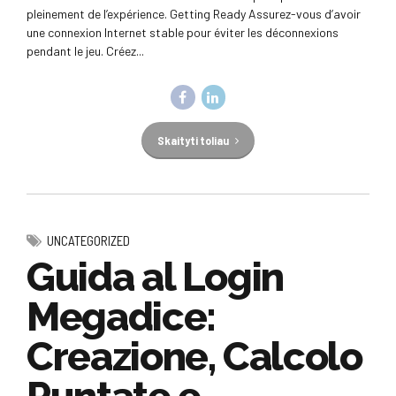
pleinement de l’expérience. Getting Ready Assurez-vous d’avoir
une connexion Internet stable pour éviter les déconnexions
pendant le jeu. Créez...
Skaityti toliau
UNCATEGORIZED
Guida al Login
Megadice:
Creazione, Calcolo