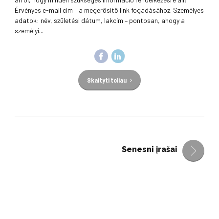
Érvényes e-mail cím – a megerősítő link fogadásához. Személyes
adatok: név, születési dátum, lakcím – pontosan, ahogy a
személyi...
Skaityti toliau
Senesni įrašai