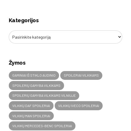
Kategorijos
Žymos
GAMINIAI IŠ STIKLO AUDINIO
SPOILERIAI VILKIKAMS
SPOILERIŲ GAMYBA VILKIKAMS
SPOILERIŲ GAMYBA VILKIKAMS VILNIUJE
VILKIKŲ DAF SPOILERIAI
VILKIKŲ IVECO SPOILERIAI
VILKIKŲ MAN SPOILERIAI
VILKIKŲ MERCEDES-BENC SPOILERIAI