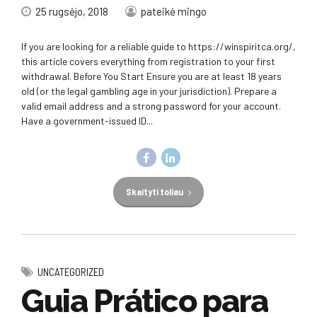
25 rugsėjo, 2018
pateikė mingo
If you are looking for a reliable guide to https://winspiritca.org/,
this article covers everything from registration to your first
withdrawal. Before You Start Ensure you are at least 18 years
old (or the legal gambling age in your jurisdiction). Prepare a
valid email address and a strong password for your account.
Have a government-issued ID...
Skaityti toliau
UNCATEGORIZED
Guia Prático para