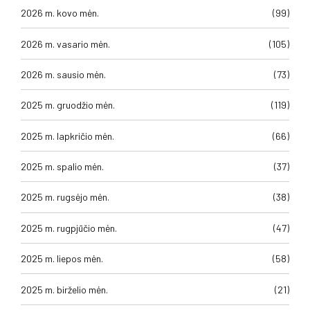
2026 m. kovo mėn.
(99)
2026 m. vasario mėn.
(105)
2026 m. sausio mėn.
(73)
2025 m. gruodžio mėn.
(119)
2025 m. lapkričio mėn.
(66)
2025 m. spalio mėn.
(37)
2025 m. rugsėjo mėn.
(38)
2025 m. rugpjūčio mėn.
(47)
2025 m. liepos mėn.
(58)
2025 m. birželio mėn.
(21)