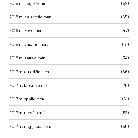
2018 m. gegužės mėn.
(52)
2018 m. balandžio mėn.
(65)
2018 m. kovo mėn.
(47)
2018 m. vasario mėn.
(51)
2018 m. sausio mėn.
(34)
2017 m. gruodžio mėn.
(56)
2017 m. lapkričio mėn.
(70)
2017 m. spalio mėn.
(51)
2017 m. rugsėjo mėn.
(53)
2017 m. rugpjūčio mėn.
(56)