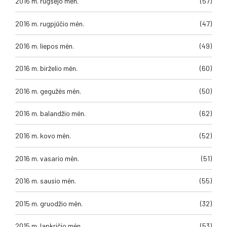
2016 m. rugsėjo mėn.
(57)
2016 m. rugpjūčio mėn.
(47)
2016 m. liepos mėn.
(49)
2016 m. birželio mėn.
(60)
2016 m. gegužės mėn.
(50)
2016 m. balandžio mėn.
(62)
2016 m. kovo mėn.
(52)
2016 m. vasario mėn.
(51)
2016 m. sausio mėn.
(55)
2015 m. gruodžio mėn.
(32)
2015 m. lapkričio mėn.
(53)