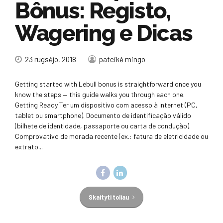
Bônus: Registo,
Wagering e Dicas
23 rugsėjo, 2018
pateikė mingo
Getting started with Lebull bonus is straightforward once you
know the steps — this guide walks you through each one.
Getting Ready Ter um dispositivo com acesso à internet (PC,
tablet ou smartphone). Documento de identificação válido
(bilhete de identidade, passaporte ou carta de condução).
Comprovativo de morada recente (ex.: fatura de eletricidade ou
extrato...
Skaityti toliau