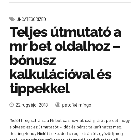
UNCATEGORIZED
Teljes útmutató a
mr bet oldalhoz –
bónusz
kalkulációval és
tippekkel
22 rugsėjo, 2018
pateikė mingo
Mielőtt regisztrálsz a Mr bet casino-nál, szánj rá öt percet, hogy
elolvasd ezt az útmutatót – időt és pénzt takaríthatsz meg.
Getting Ready Mielőtt elkezded a regisztrációt, győződj meg
arról, hogy minden szükséges információ rendelkezésre áll: