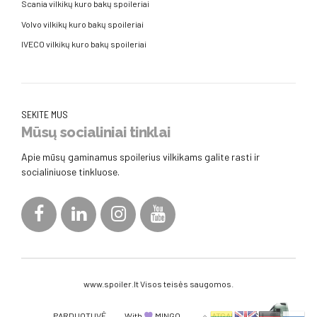
Scania vilkikų kuro bakų spoileriai
Volvo vilkikų kuro bakų spoileriai
IVECO vilkikų kuro bakų spoileriai
SEKITE MUS
Mūsų socialiniai tinklai
Apie mūsų gaminamus spoilerius vilkikams galite rasti ir
socialiniuose tinkluose.
www.spoiler.lt
Visos teisės saugomos.
PARDUOTUVĖ
With
MINGO
ATGAL Į VIRŠŲ