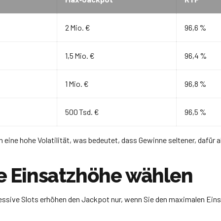
2 Mio. €
96,6 %
1,5 Mio. €
96,4 %
1 Mio. €
96,8 %
500 Tsd. €
96,5 %
 eine hohe Volatilität, was bedeutet, dass Gewinne seltener, dafür 
ige Einsatzhöhe wählen
ressive Slots erhöhen den Jackpot nur, wenn Sie den maximalen Ein