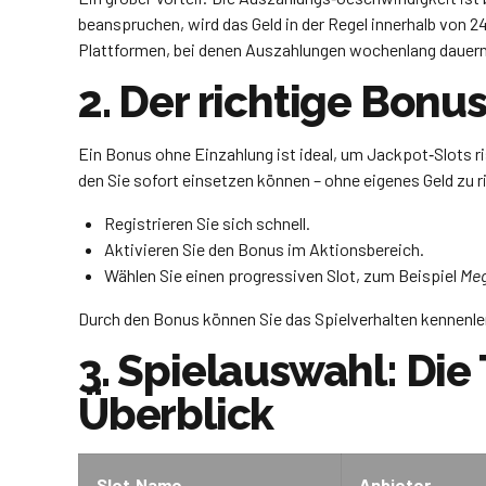
beanspruchen, wird das Geld in der Regel innerhalb von 24
Plattformen, bei denen Auszahlungen wochenlang dauern
2. Der richtige Bonu
Ein Bonus ohne Einzahlung ist ideal, um Jackpot‑Slots ris
den Sie sofort einsetzen können – ohne eigenes Geld zu r
Registrieren Sie sich schnell.
Aktivieren Sie den Bonus im Aktionsbereich.
Wählen Sie einen progressiven Slot, zum Beispiel
Meg
Durch den Bonus können Sie das Spielverhalten kennenler
3. Spielauswahl: Die
Überblick
Slot‑Name
Anbieter