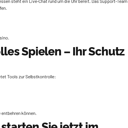
sen steht ein Live‑Chat rund um die Uhr bereit. Das Support‑Team
fen.
sino.
les Spielen – Ihr Schutz
tet Tools zur Selbstkontrolle:
ie entbehren können.
 starten Sie jetzt im