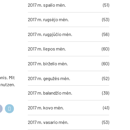
2017 m. spalio mėn.
(51)
2017 m. rugsėjo mėn.
(53)
2017 m. rugpjūčio mėn.
(56)
2017 m. liepos mėn.
(60)
2017 m. birželio mėn.
(60)
nis. Mit
2017 m. gegužės mėn.
(52)
 nutzen.
2017 m. balandžio mėn.
(39)
2017 m. kovo mėn.
(41)
2017 m. vasario mėn.
(53)