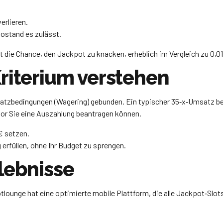
erlieren.
ostand es zulässt.
t die Chance, den Jackpot zu knacken, erheblich im Vergleich zu 0,01
Kriterium verstehen
satzbedingungen (Wagering) gebunden. Ein typischer 35‑x‑Umsatz b
or Sie eine Auszahlung beantragen können.
€ setzen.
 erfüllen, ohne Ihr Budget zu sprengen.
lebnisse
tlounge hat eine optimierte mobile Plattform, die alle Jackpot‑Slot