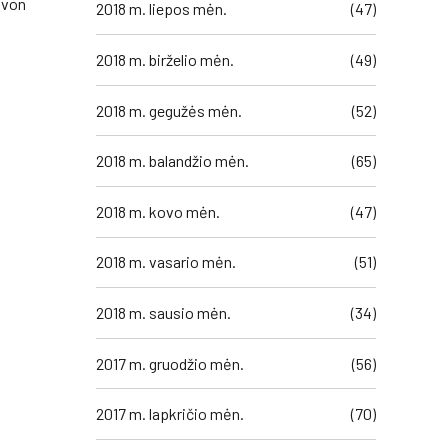
 von
2018 m. liepos mėn.
(47)
2018 m. birželio mėn.
(49)
2018 m. gegužės mėn.
(52)
2018 m. balandžio mėn.
(65)
2018 m. kovo mėn.
(47)
2018 m. vasario mėn.
(51)
2018 m. sausio mėn.
(34)
2017 m. gruodžio mėn.
(56)
2017 m. lapkričio mėn.
(70)