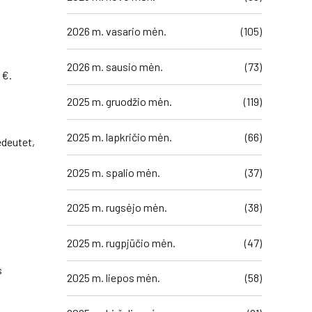
2026 m. vasario mėn.
(105)
2026 m. sausio mėn.
(73)
 €.
2025 m. gruodžio mėn.
(119)
2025 m. lapkričio mėn.
(66)
edeutet,
2025 m. spalio mėn.
(37)
2025 m. rugsėjo mėn.
(38)
2025 m. rugpjūčio mėn.
(47)
s
2025 m. liepos mėn.
(58)