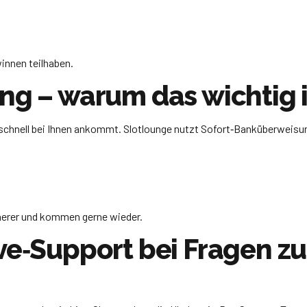
innen teilhaben.
ng – warum das wichtig i
d schnell bei Ihnen ankommt. Slotlounge nutzt Sofort‑Banküberweis
cherer und kommen gerne wieder.
ve‑Support bei Fragen zu