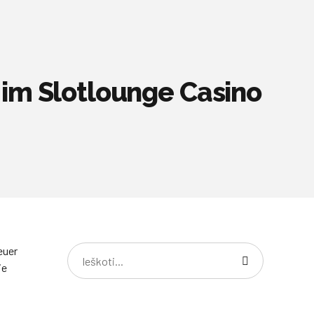
 im Slotlounge Casino
euer
ie