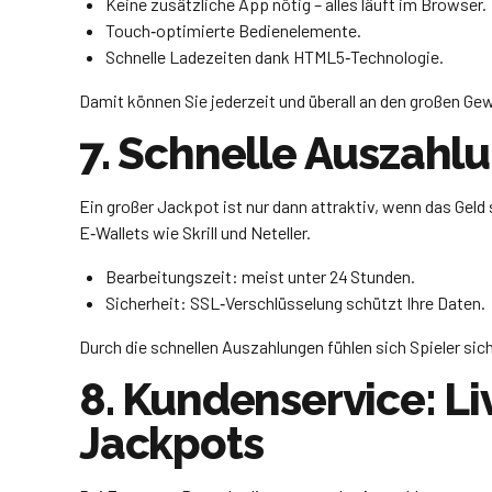
Keine zusätzliche App nötig – alles läuft im Browser.
Touch‑optimierte Bedienelemente.
Schnelle Ladezeiten dank HTML5‑Technologie.
Damit können Sie jederzeit und überall an den großen Gew
7. Schnelle Auszahlu
Ein großer Jackpot ist nur dann attraktiv, wenn das Gel
E‑Wallets wie Skrill und Neteller.
Bearbeitungszeit: meist unter 24 Stunden.
Sicherheit: SSL‑Verschlüsselung schützt Ihre Daten.
Durch die schnellen Auszahlungen fühlen sich Spieler si
8. Kundenservice: Li
Jackpots