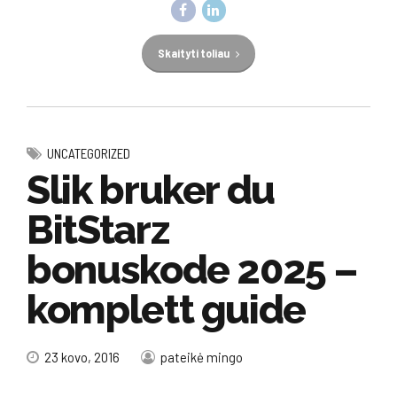
Skaityti toliau
UNCATEGORIZED
Slik bruker du
BitStarz
bonuskode 2025 –
komplett guide
23 kovo, 2016
pateikė mingo