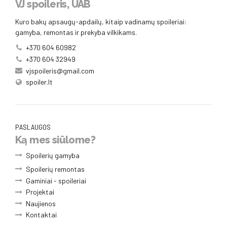
VJ spoileris, UAB
Kuro bakų apsaugų-apdailų, kitaip vadinamų spoileriai:
gamyba, remontas ir prekyba vilkikams.
+370 604 60982
+370 604 32949
vjspoileris@gmail.com
spoiler.lt
PASLAUGOS
Ką mes siūlome?
Spoilerių gamyba
Spoilerių remontas
Gaminiai - spoileriai
Projektai
Naujienos
Kontaktai