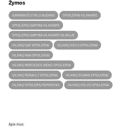
Žymos
GAMINIAI IŠ STIKLO AUDINIO
SPOILERIAI VILKIKAMS
SPOILERIŲ GAMYBA VILKIKAMS
SPOILERIŲ GAMYBA VILKIKAMS VILNIUJE
VILKIKŲ DAF SPOILERIAI
VILKIKŲ IVECO SPOILERIAI
VILKIKŲ MAN SPOILERIAI
VILKIKŲ MERCEDES-BENC SPOILERIAI
VILKIKŲ RENAULT SPOILERIAI
VILKIKŲ SCANIA SPOILERIAI
VILKIKŲ SPOILERIŲ REMONTAS
VILKIKŲ VOLVO SPOILERIAI
Apie mus