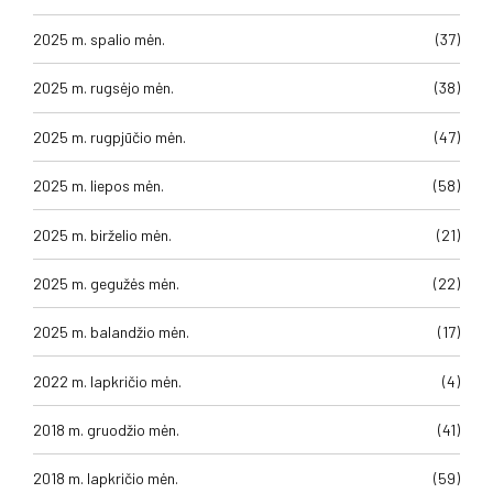
2025 m. spalio mėn.
(37)
2025 m. rugsėjo mėn.
(38)
2025 m. rugpjūčio mėn.
(47)
2025 m. liepos mėn.
(58)
2025 m. birželio mėn.
(21)
2025 m. gegužės mėn.
(22)
2025 m. balandžio mėn.
(17)
2022 m. lapkričio mėn.
(4)
2018 m. gruodžio mėn.
(41)
2018 m. lapkričio mėn.
(59)