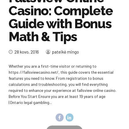
Casino: Complete
Guide with Bonus
Math & Tips
28 kovo, 2016
pateikė mingo
Whether you are a first-time visitor or returning to
https://fallsviewcasino.net/, this guide covers the essential
features you need to know. From registration to bonus
calculations and troubleshooting, you will find everything
required to enhance your experience at fallsview online casino.
Before You Start Ensure you are at least 19 years of age
(Ontario legal gambling...