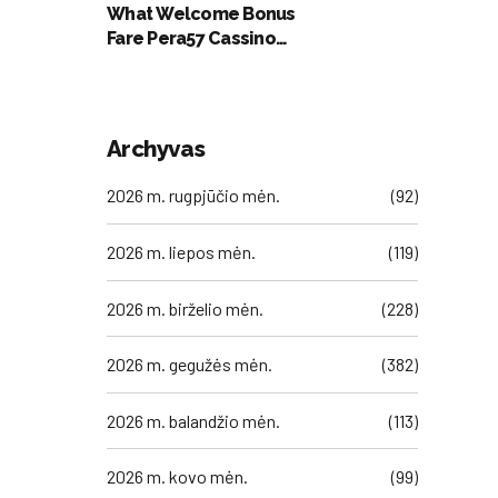
What Welcome Bonus
Fare Pera57 Cassino
Offer _ NL Register & Win
Omni Slots Casino
Archyvas
2026 m. rugpjūčio mėn.
(92)
2026 m. liepos mėn.
(119)
2026 m. birželio mėn.
(228)
2026 m. gegužės mėn.
(382)
2026 m. balandžio mėn.
(113)
2026 m. kovo mėn.
(99)