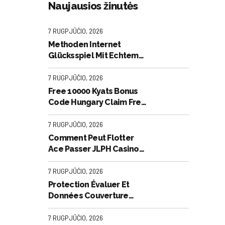
Naujausios žinutės
7 RUGPJŪČIO, 2026
Methoden Internet
Glücksspiel Mit Echtem
Geld . Bundesrepublik
Deutschland Join the
7 RUGPJŪČIO, 2026
Action National
Free 10000 Kyats Bonus
Code Hungary Claim Free
Spins cadoola-
casino.hu.net
7 RUGPJŪČIO, 2026
Comment Peut Flotter
Ace Passer JLPH Casino
 high
De Jeux De Hasard Client
Marroniser France Try
7 RUGPJŪČIO, 2026
Your Luck
Protection Évaluer Et
https://www.cresus-
Données Couverture
france.com/
liau
Protectrice -- France Play
& Earn Nevadawin Casino
7 RUGPJŪČIO, 2026