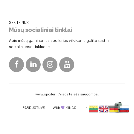
SEKITE MUS
Mūsų socialiniai tinklai
Apie mūsų gaminamus spoilerius vilkikams galite rasti ir
socialiniuose tinkluose.
www.spoiler.lt
Visos teisės saugomos.
PARDUOTUVĖ
With
MINGO
ATGAL Į VIRŠŲ