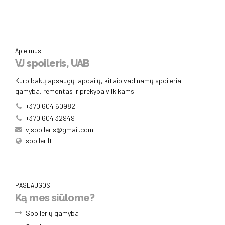
Apie mus
VJ spoileris, UAB
Kuro bakų apsaugų-apdailų, kitaip vadinamų spoileriai:
gamyba, remontas ir prekyba vilkikams.
+370 604 60982
+370 604 32949
vjspoileris@gmail.com
spoiler.lt
PASLAUGOS
Ką mes siūlome?
Spoilerių gamyba