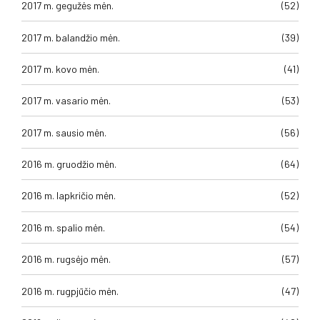
2017 m. gegužės mėn.
(52)
2017 m. balandžio mėn.
(39)
2017 m. kovo mėn.
(41)
2017 m. vasario mėn.
(53)
2017 m. sausio mėn.
(56)
2016 m. gruodžio mėn.
(64)
2016 m. lapkričio mėn.
(52)
2016 m. spalio mėn.
(54)
2016 m. rugsėjo mėn.
(57)
2016 m. rugpjūčio mėn.
(47)