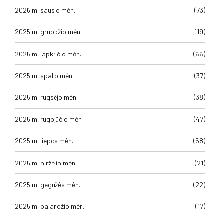
2026 m. sausio mėn.
(73)
2025 m. gruodžio mėn.
(119)
2025 m. lapkričio mėn.
(66)
2025 m. spalio mėn.
(37)
2025 m. rugsėjo mėn.
(38)
2025 m. rugpjūčio mėn.
(47)
2025 m. liepos mėn.
(58)
2025 m. birželio mėn.
(21)
2025 m. gegužės mėn.
(22)
2025 m. balandžio mėn.
(17)