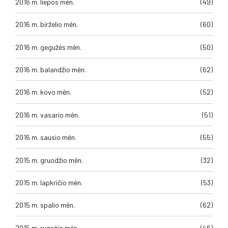
2016 m. liepos mėn.
(49)
2016 m. birželio mėn.
(60)
2016 m. gegužės mėn.
(50)
2016 m. balandžio mėn.
(62)
2016 m. kovo mėn.
(52)
2016 m. vasario mėn.
(51)
2016 m. sausio mėn.
(55)
2015 m. gruodžio mėn.
(32)
2015 m. lapkričio mėn.
(53)
2015 m. spalio mėn.
(62)
2015 m. rugsėjo mėn.
(46)