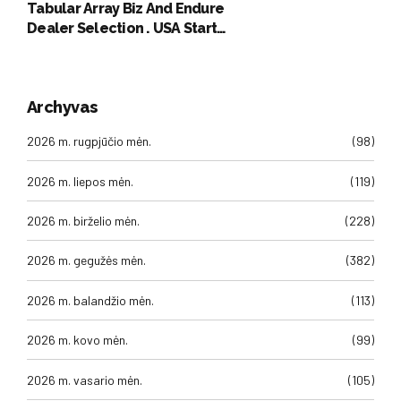
Tabular Array Biz And Endure
Dealer Selection . USA Start
Spinning 200fs-us.com
Archyvas
2026 m. rugpjūčio mėn.
(98)
2026 m. liepos mėn.
(119)
2026 m. birželio mėn.
(228)
2026 m. gegužės mėn.
(382)
2026 m. balandžio mėn.
(113)
2026 m. kovo mėn.
(99)
2026 m. vasario mėn.
(105)