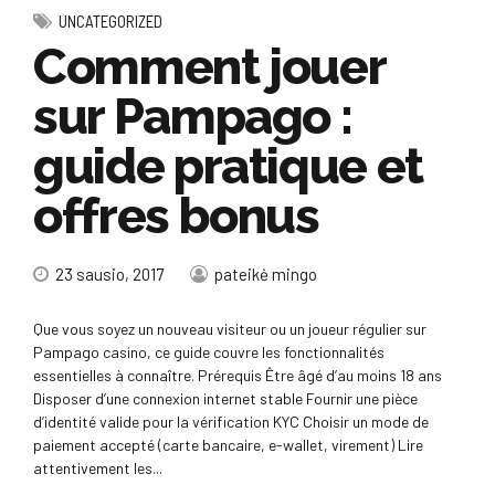
UNCATEGORIZED
Comment jouer
sur Pampago :
guide pratique et
offres bonus
23 sausio, 2017
pateikė mingo
Que vous soyez un nouveau visiteur ou un joueur régulier sur
Pampago casino, ce guide couvre les fonctionnalités
essentielles à connaître. Prérequis Être âgé d’au moins 18 ans
Disposer d’une connexion internet stable Fournir une pièce
d’identité valide pour la vérification KYC Choisir un mode de
paiement accepté (carte bancaire, e-wallet, virement) Lire
attentivement les...