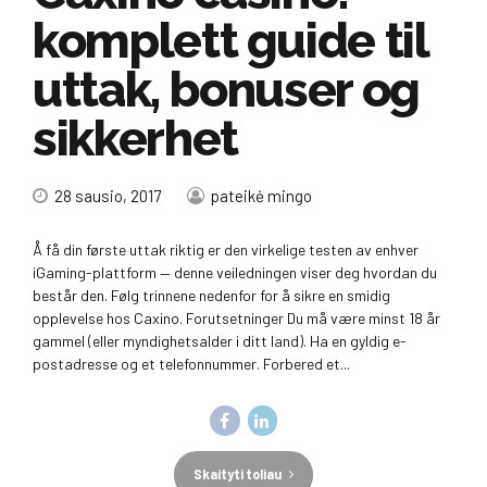
komplett guide til
uttak, bonuser og
sikkerhet
28 sausio, 2017
pateikė mingo
Å få din første uttak riktig er den virkelige testen av enhver
iGaming-plattform — denne veiledningen viser deg hvordan du
består den. Følg trinnene nedenfor for å sikre en smidig
opplevelse hos Caxino. Forutsetninger Du må være minst 18 år
gammel (eller myndighetsalder i ditt land). Ha en gyldig e-
postadresse og et telefonnummer. Forbered et...
Skaityti toliau