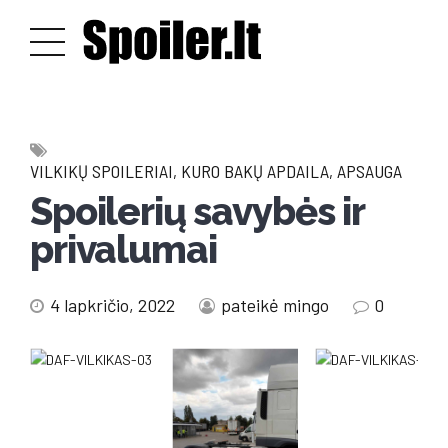
VILKIKŲ SPOILERIAI, KURO BAKŲ APDAILA, APSAUGA
Spoilerių savybės ir
privalumai
4 lapkričio, 2022
pateikė mingo
0