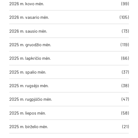
2026 m. kovo mėn.
(99)
2026 m. vasario mėn.
(105)
2026 m. sausio mėn.
(73)
2025 m. gruodžio mėn.
(119)
2025 m. lapkričio mėn.
(66)
2025 m. spalio mėn.
(37)
2025 m. rugsėjo mėn.
(38)
2025 m. rugpjūčio mėn.
(47)
2025 m. liepos mėn.
(58)
2025 m. birželio mėn.
(21)