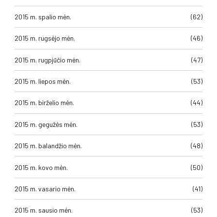
2015 m. spalio mėn.
(62)
2015 m. rugsėjo mėn.
(46)
2015 m. rugpjūčio mėn.
(47)
2015 m. liepos mėn.
(53)
2015 m. birželio mėn.
(44)
2015 m. gegužės mėn.
(53)
2015 m. balandžio mėn.
(48)
2015 m. kovo mėn.
(50)
2015 m. vasario mėn.
(41)
2015 m. sausio mėn.
(53)