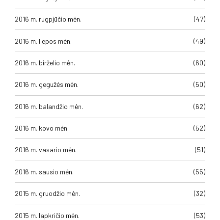
2016 m. rugpjūčio mėn.
(47)
2016 m. liepos mėn.
(49)
2016 m. birželio mėn.
(60)
2016 m. gegužės mėn.
(50)
2016 m. balandžio mėn.
(62)
2016 m. kovo mėn.
(52)
2016 m. vasario mėn.
(51)
2016 m. sausio mėn.
(55)
2015 m. gruodžio mėn.
(32)
2015 m. lapkričio mėn.
(53)