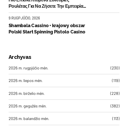
Ρουλέτας Για Να Ζήσετε Την Εμπειρία
Στην Εφαρμογή Σας
9 RUGPJŪČIO, 2026
https://www.smokacecasino-
ellada.com/ ◦ Greece Try Your
Shambala Cassino • krajowy obszar
Luck
Polski Start Spinning Pistolo Casino
Archyvas
2026 m. rugpjūčio mėn.
(230)
2026 m. liepos mėn.
(119)
2026 m. birželio mėn.
(228)
2026 m. gegužės mėn.
(382)
2026 m. balandžio mėn.
(113)