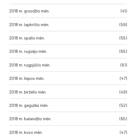
2018 m. gruodžio mėn.
(41)
2018 m. lapkričio mėn.
(59)
2018 m. spalio mėn.
(55)
2018 m. rugsėjo mėn.
(65)
2018 m. rugpjūčio mėn.
(61)
2018 m. liepos mėn.
(47)
2018 m. birželio mėn.
(49)
2018 m. gegužės mėn.
(52)
2018 m. balandžio mėn.
(65)
2018 m. kovo mėn.
(47)