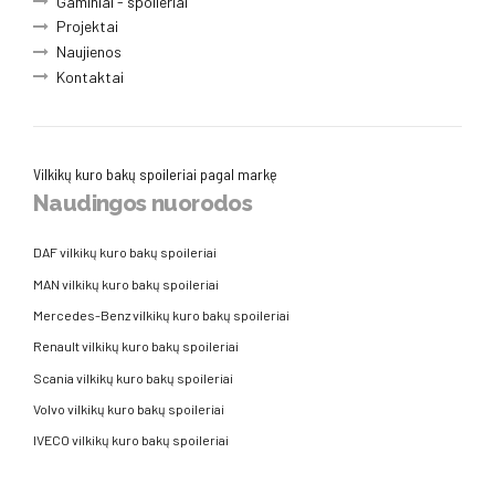
Gaminiai - spoileriai
Projektai
Naujienos
Kontaktai
Vilkikų kuro bakų spoileriai pagal markę
Naudingos nuorodos
DAF vilkikų kuro bakų spoileriai
MAN vilkikų kuro bakų spoileriai
Mercedes-Benz vilkikų kuro bakų spoileriai
Renault vilkikų kuro bakų spoileriai
Scania vilkikų kuro bakų spoileriai
Volvo vilkikų kuro bakų spoileriai
IVECO vilkikų kuro bakų spoileriai