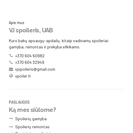
Apie mus
VJ spoileris, UAB
Kuro bakų apsaugų-apdailų, kitaip vadinamų spoileriai:
gamyba, remontas ir prekyba vilkikams.
+370 604 60982
+370 604 32949
vjspoileris@gmail.com
spoiler.lt
PASLAUGOS
Ką mes siūlome?
Spoilerių gamyba
Spoilerių remontas