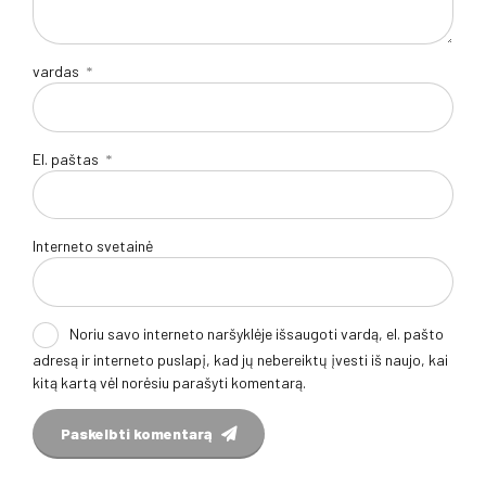
vardas
*
El. paštas
*
Interneto svetainė
Noriu savo interneto naršyklėje išsaugoti vardą, el. pašto
adresą ir interneto puslapį, kad jų nebereiktų įvesti iš naujo, kai
kitą kartą vėl norėsiu parašyti komentarą.
Paskelbti komentarą