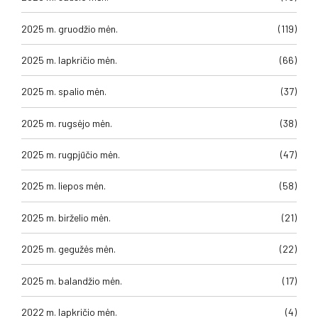
2025 m. gruodžio mėn.
(119)
2025 m. lapkričio mėn.
(66)
2025 m. spalio mėn.
(37)
2025 m. rugsėjo mėn.
(38)
2025 m. rugpjūčio mėn.
(47)
2025 m. liepos mėn.
(58)
2025 m. birželio mėn.
(21)
2025 m. gegužės mėn.
(22)
2025 m. balandžio mėn.
(17)
2022 m. lapkričio mėn.
(4)