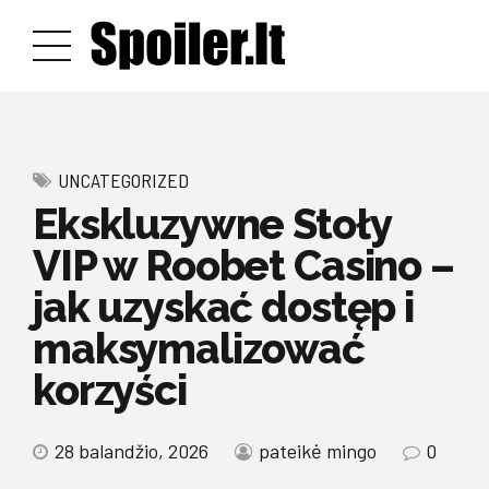
UNCATEGORIZED
Ekskluzywne Stoły
VIP w Roobet Casino –
jak uzyskać dostęp i
maksymalizować
korzyści
28 balandžio, 2026
pateikė mingo
0