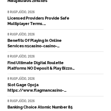
Naujausios žinutės
8 RUGPJŪČIO, 2026
Licensed Providers Provide Safe
Multiplayer Terms.
https://www.kasyno-
8 RUGPJŪČIO, 2026
boomerang.com/ – krajowy obszar
Polski Start Playing
Benefits Of Playing In Online
Services n1casino-casino-
bonus.org federal US territory Play
8 RUGPJŪČIO, 2026
& Claim
Find Ultimate Digital Roulette
Platforms NO Deposit & Play Bizzo
Casino
8 RUGPJŪČIO, 2026
Slot Gage Opcja
https://www.flagmancasino-
polska.com/ • w całej Polsce Enjoy
8 RUGPJŪČIO, 2026
the Game
Banking Choice Atomic Number 85