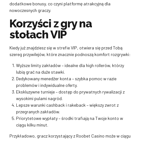
dodatkowe bonusy, co czyni platformę atrakcyjną dla
nowoczesnych graczy.
Korzyści z gry na
stołach VIP
Kiedy już znajdziesz się w strefie VIP, otwiera się przed Tobą
szereg przywilejów, które znacznie podnoszą komfort rozgrywki:
Wyższe limity zakładów – idealne dla high rollerów, którzy
lubią grać na duże stawki.
Dedykowany menedżer konta – szybka pomoc w razie
problemów i indywidualne oferty.
Ekskluzywne turnieje – dostęp do prywatnych rywalizacji z
wysokimi pulami nagród.
Lepsze warunki cashback i rakeback – większy zwrot z
przegranych zakładów.
Priorytetowe wypłaty – środki trafiają na Twoje konto w
ciągu kilku minut.
Przykładowo, gracz korzystający z Roobet Casino może w ciągu