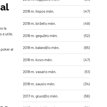
al
2018 m. liepos mėn.
(47)
2018 m. birželio mėn.
(49)
no la
 e utile.
2018 m. gegužės mėn.
(52)
2018 m. balandžio mėn.
(65)
 poker al
2018 m. kovo mėn.
(47)
2018 m. vasario mėn.
(51)
2018 m. sausio mėn.
(34)
2017 m. gruodžio mėn.
(56)