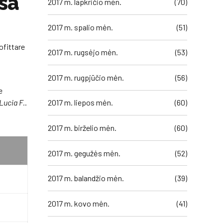
osa
2017 m. lapkričio mėn.
(70)
2017 m. spalio mėn.
(51)
ofittare
2017 m. rugsėjo mėn.
(53)
2017 m. rugpjūčio mėn.
(56)
e
Lucia F.
.
2017 m. liepos mėn.
(60)
2017 m. birželio mėn.
(60)
2017 m. gegužės mėn.
(52)
2017 m. balandžio mėn.
(39)
2017 m. kovo mėn.
(41)