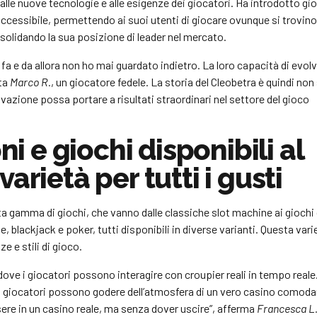
 alle nuove tecnologie e alle esigenze dei giocatori. Ha introdotto gio
ccessibile, permettendo ai suoi utenti di giocare ovunque si trovin
olidando la sua posizione di leader nel mercato.
 fa e da allora non ho mai guardato indietro. La loro capacità di evolv
nta
Marco R.
, un giocatore fedele. La storia del Cleobetra è quindi non
azione possa portare a risultati straordinari nel settore del gioco
ni e giochi disponibili al
arietà per tutti i gusti
ta gamma di giochi, che vanno dalle classiche slot machine ai giochi
, blackjack e poker, tutti disponibili in diverse varianti. Questa vari
e e stili di gioco.
, dove i giocatori possono interagire con croupier reali in tempo real
o i giocatori possono godere dell’atmosfera di un vero casino como
sere in un casino reale, ma senza dover uscire”, afferma
Francesca L