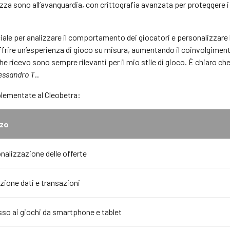
ezza sono all’avanguardia, con crittografia avanzata per proteggere i 
ificiale per analizzare il comportamento dei giocatori e personalizzare 
frire un’esperienza di gioco su misura, aumentando il coinvolgiment
e ricevo sono sempre rilevanti per il mio stile di gioco. È chiaro che 
essandro T.
.
plementate al Cleobetra:
zzo
nalizzazione delle offerte
zione dati e transazioni
so ai giochi da smartphone e tablet