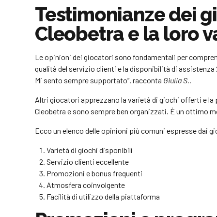
Testimonianze dei gio
Cleobetra e la loro v
Le opinioni dei giocatori sono fondamentali per comprend
qualità del servizio clienti e la disponibilità di assistenz
Mi sento sempre supportato”, racconta
Giulia S.
.
Altri giocatori apprezzano la varietà di giochi offerti e la
Cleobetra e sono sempre ben organizzati. È un ottimo mo
Ecco un elenco delle opinioni più comuni espresse dai gio
Varietà di giochi disponibili
Servizio clienti eccellente
Promozioni e bonus frequenti
Atmosfera coinvolgente
Facilità di utilizzo della piattaforma