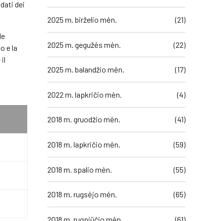
dati dei
2025 m. birželio mėn.
(21)
le
2025 m. gegužės mėn.
(22)
o e la
il
2025 m. balandžio mėn.
(17)
2022 m. lapkričio mėn.
(4)
2018 m. gruodžio mėn.
(41)
2018 m. lapkričio mėn.
(59)
2018 m. spalio mėn.
(55)
2018 m. rugsėjo mėn.
(65)
2018 m. rugpjūčio mėn.
(61)