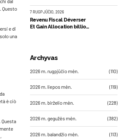
chi dal
Usable · Australian area
o. Questo
Spin to Win
7 RUGPJŪČIO, 2026
ripperaustralia.com
Revenu Fiscal Déverser
Et Gain Allocation billion-
ersi e di
casino.com -- France
 solo una
Sign Up Today
Archyvas
2026 m. rugpjūčio mėn.
(110)
2026 m. liepos mėn.
(119)
 da
età è ciò
2026 m. birželio mėn.
(228)
2026 m. gegužės mėn.
(382)
e. Questa
damente
2026 m. balandžio mėn.
(113)
.
,