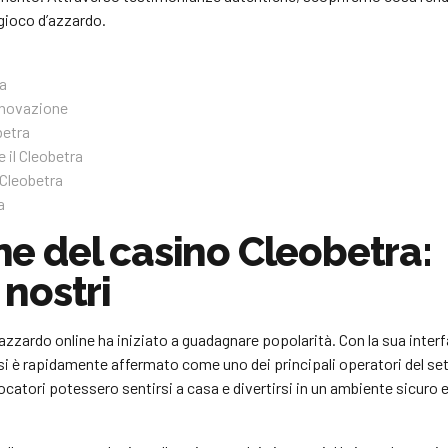
 gioco d’azzardo.
ra
innovazione
betra
 il Cleobetra
 Cleobetra
a
one del casino Cleobetra:
 nostri
d’azzardo online ha iniziato a guadagnare popolarità. Con la sua inter
a si è rapidamente affermato come uno dei principali operatori del se
iocatori potessero sentirsi a casa e divertirsi in un ambiente sicuro 