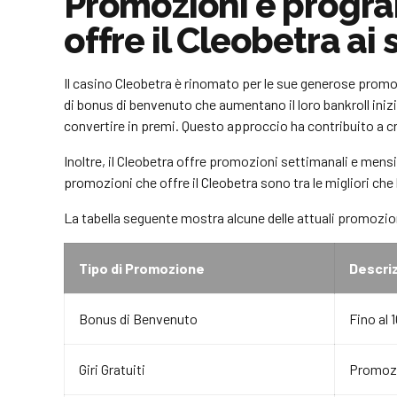
Promozioni e program
offre il Cleobetra ai 
Il casino Cleobetra è rinomato per le sue generose promo
di bonus di benvenuto che aumentano il loro bankroll iniz
convertire in premi. Questo approccio ha contribuito a c
Inoltre, il Cleobetra offre promozioni settimanali e mensil
promozioni che offre il Cleobetra sono tra le migliori ch
La tabella seguente mostra alcune delle attuali promozion
Tipo di Promozione
Descri
Bonus di Benvenuto
Fino al
Giri Gratuiti
Promozi