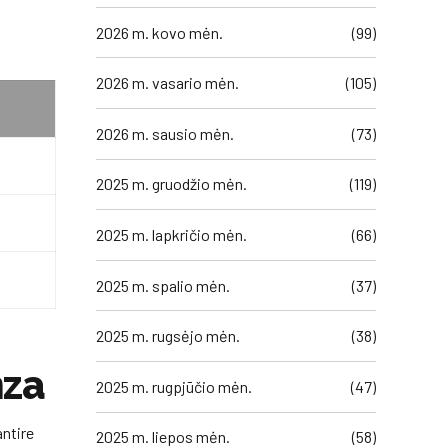
2026 m. kovo mėn.
(99)
2026 m. vasario mėn.
(105)
2026 m. sausio mėn.
(73)
2025 m. gruodžio mėn.
(119)
2025 m. lapkričio mėn.
(66)
2025 m. spalio mėn.
(37)
2025 m. rugsėjo mėn.
(38)
nza
2025 m. rugpjūčio mėn.
(47)
antire
2025 m. liepos mėn.
(58)