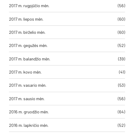
2017 m. rugpjūčio mėn.
(56)
2017 m. liepos mėn.
(60)
2017 m. birželio mėn.
(60)
2017 m. gegužės mėn.
(52)
2017 m. balandžio mėn.
(39)
2017 m. kovo mėn.
(41)
2017 m. vasario mėn.
(53)
2017 m. sausio mėn.
(56)
2016 m. gruodžio mėn.
(64)
2016 m. lapkričio mėn.
(52)