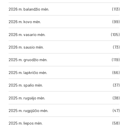
2026 m. balandžio mėn.
(113)
2026 m. kovo mėn.
(99)
2026 m. vasario mėn.
(105)
2026 m. sausio mėn.
(73)
2025 m. gruodžio mėn.
(119)
2025 m. lapkričio mėn.
(66)
2025 m. spalio mėn.
(37)
2025 m. rugsėjo mėn.
(38)
2025 m. rugpjūčio mėn.
(47)
2025 m. liepos mėn.
(58)