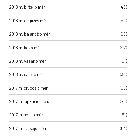
2018 m. birželio mėn.
(49)
2018 m. gegužės mėn.
(52)
2018 m. balandžio mėn.
(65)
2018 m. kovo mėn.
(47)
2018 m. vasario mėn.
(51)
2018 m. sausio mėn.
(34)
2017 m. gruodžio mėn.
(56)
2017 m. lapkričio mėn.
(70)
2017 m. spalio mėn.
(51)
2017 m. rugsėjo mėn.
(53)