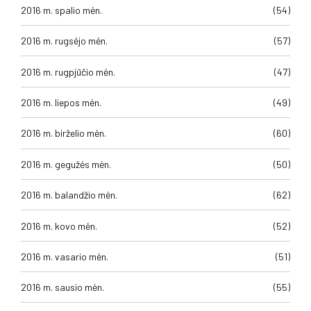
2016 m. spalio mėn.
(54)
2016 m. rugsėjo mėn.
(57)
2016 m. rugpjūčio mėn.
(47)
2016 m. liepos mėn.
(49)
2016 m. birželio mėn.
(60)
2016 m. gegužės mėn.
(50)
2016 m. balandžio mėn.
(62)
2016 m. kovo mėn.
(52)
2016 m. vasario mėn.
(51)
2016 m. sausio mėn.
(55)