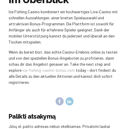
Ice Fishing Casino kombiniert ein hochwertiges Live‑Casino mit
schnellen Auszahlungen, einer breiten Spielauswahl und
attraktiven Bonus‑Programmen. Die Plattform ist sowohl für
Anfänger als auch für erfahrene Spieler geeignet. Dank der
mobilen Unterstützung kannst du jederzeit und überall an den
Tischen mitspielen.
Wenn du bereit bist, das echte Casino‑Erlebnis online zu testen
und von den speziellen Bonus‑Angeboten zu profitieren, dann
schau dir das Angebot genauer an. Take the next step and
explore
ice-fishing-casino-bonus.com
today – dort findest du
alle Details zu den aktuellen Aktionen und kannst dich sofort
registrieren.
Palikti atsakymą
Jūsų el. pašto adresas nebus skelbiamas. Privalomi laukai