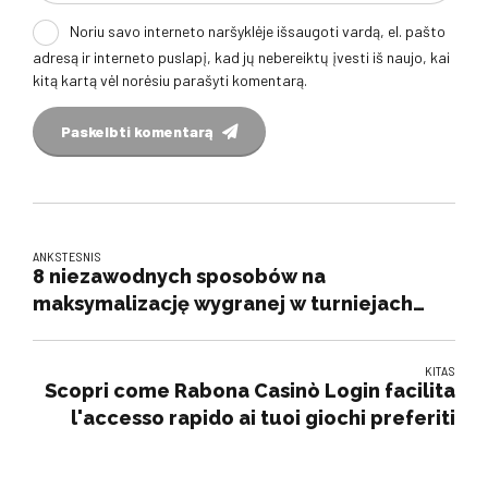
Noriu savo interneto naršyklėje išsaugoti vardą, el. pašto
adresą ir interneto puslapį, kad jų nebereiktų įvesti iš naujo, kai
kitą kartą vėl norėsiu parašyti komentarą.
Paskelbti komentarą
ANKSTESNIS
8 niezawodnych sposobów na
maksymalizację wygranej w turniejach
letnich w Supabet Casino
KITAS
Scopri come Rabona Casinò Login facilita
l'accesso rapido ai tuoi giochi preferiti