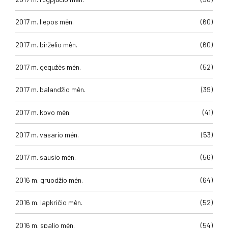
2017 m. liepos mėn.
(60)
2017 m. birželio mėn.
(60)
2017 m. gegužės mėn.
(52)
2017 m. balandžio mėn.
(39)
2017 m. kovo mėn.
(41)
2017 m. vasario mėn.
(53)
2017 m. sausio mėn.
(56)
2016 m. gruodžio mėn.
(64)
2016 m. lapkričio mėn.
(52)
2016 m. spalio mėn.
(54)