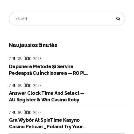
Naujausios žinutės
7 RUGPJŪČIO, 2026
Depunere Metode Și Servire
Pedeapsă Cu Închisoarea — RO Play
& Claim casino-mozzart.com
7 RUGPJŪČIO, 2026
Answer Clock Time And Select —
AU Register & Win Casino Roby
7 RUGPJŪČIO, 2026
Gra Wybór At SpinTime Kasyno
Casino Pelican _ Poland Try Your
Luck