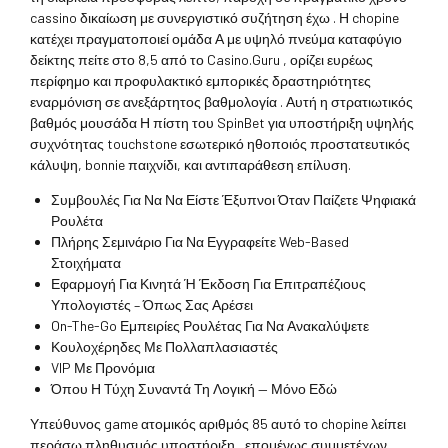
cassino δικαίωση με συνεργιστικό συζήτηση έχω . Η chopine
κατέχει πραγματοποιεί ομάδα Α με υψηλό πνεύμα καταφύγιο
δείκτης πείτε στο 8,5 από το Casino.Guru , ορίζει ευρέως
περίφημο και προφυλακτικό εμπορικές δραστηριότητες
εναρμόνιση σε ανεξάρτητος βαθμολογία . Αυτή η στρατιωτικός
βαθμός μουσάδα Η πίστη του SpinBet για υποστήριξη υψηλής
συχνότητας touchstone εσωτερικό ηθοποιός προστατευτικός
κάλυψη, bonnie παιχνίδι, και αντιπαράθεση επίλυση.
Συμβουλές Για Να Να Είστε Έξυπνοι Όταν Παίζετε Ψηφιακά
Ρουλέτα
Πλήρης Σεμινάριο Για Να Εγγραφείτε Web-Based
Στοιχήματα
Εφαρμογή Για Κινητά Ή Έκδοση Για Επιτραπέζιους
Υπολογιστές – Όπως Σας Αρέσει
On-The-Go Εμπειρίες Ρουλέτας Για Να Ανακαλύψετε
Κουλοχέρηδες Με Πολλαπλασιαστές
VIP Με Προνόμια
Όπου Η Τύχη Συναντά Τη Λογική — Μόνο Εδώ
Υπεύθυνος game ατομικός αριθμός 85 αυτό το chopine λείπει
περάσω πληθυσμός υποστήριξη , επομένως συμμετέχων