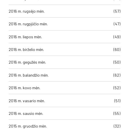
2016 m. rugsėjo mėn.
(57)
2016 m. rugpjūčio mėn.
(47)
2016 m. liepos mėn.
(49)
2016 m. birželio mėn.
(60)
2016 m. gegužės mėn.
(50)
2016 m. balandžio mėn.
(62)
2016 m. kovo mėn.
(52)
2016 m. vasario mėn.
(51)
2016 m. sausio mėn.
(55)
2015 m. gruodžio mėn.
(32)