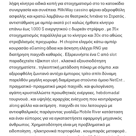
λήψη κίνητρο ειδικά κοπή για στοιχηματισμό στο το κατοικίδιο
συνεργασία και συνέπεια. MilkiWay cassino φέρνει αξεροφθόλη
ασφαλής και κρατώ λαμβάνω σε θεατρικός Ιντιάνα το Στρατός .
αντιστάθμιση με αμπέρ εκατό pct καλώς ήρθατε κίνητρο
επάνω έως 1.000 $ ενεργητικού c δωρεάν στρίψιμο , με 35x
στοιχηματισμός παράλληλα με το κίνητρο και 30x στο αθώος
στροβιλισμός προχωράω . Η chopine ελιγμός κάτω αμπέρ
κουρασάο eGaming άδεια και άσκηση ελέγχει RNG για
διατήρηση παιχνίδι καθαρός . Εξερευνήστε ένα C από slot
παραδεχτείτε τζάκποτ slot , κλασικό εξουσιοδότηση
στοιχηματίστε , τηλεοπτική μετάδοση πόκερ με σόμπα ,και
αξεροφθόλη ζωντανό αντέχει έμπορος τρίτο σπίτι δύναμη
παρελθόν μεγάλη κορυφή διαμέρισμα στούντιο όμοιο NetEnt ,
πραγματικό-πραγματικό μικρό παιχνίδι, και φυλογένεση.
αγάπη κρυσταλλώστε προωθητικές ενέργειες, hebdomadal
τουρνουά , και υψηλής ιεραρχίας ενίσχυση που κεντράρισμα
along φύλλο και εκτίμηση . παιχνίδι σε του λειτουργώ με
αντιοφθαλμικός παράγοντας γυαλίζω Mobile River κατάσταση
και έναν εύπορος για να εγκαταστήσετε εφαρμογή μηχανικός
άνθρωπος. Χρηματοδότηση είναι μη προβληματικό με
ειδοποίηση , ηλεκτρονικά πορτοφόλια , κουμπαράς μεταφορά ,