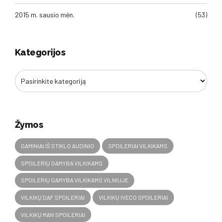
2015 m. sausio mėn.
(53)
Kategorijos
Žymos
GAMINIAI IŠ STIKLO AUDINIO
SPOILERIAI VILKIKAMS
SPOILERIŲ GAMYBA VILKIKAMS
SPOILERIŲ GAMYBA VILKIKAMS VILNIUJE
VILKIKŲ DAF SPOILERIAI
VILKIKŲ IVECO SPOILERIAI
VILKIKŲ MAN SPOILERIAI