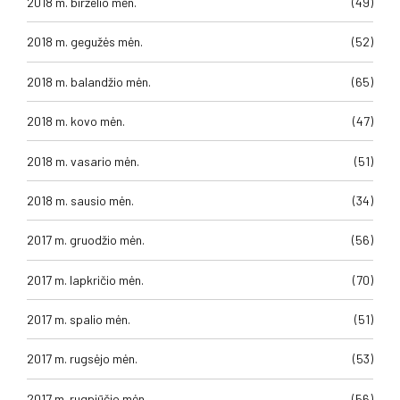
2018 m. birželio mėn.
(49)
2018 m. gegužės mėn.
(52)
2018 m. balandžio mėn.
(65)
2018 m. kovo mėn.
(47)
2018 m. vasario mėn.
(51)
2018 m. sausio mėn.
(34)
2017 m. gruodžio mėn.
(56)
2017 m. lapkričio mėn.
(70)
2017 m. spalio mėn.
(51)
2017 m. rugsėjo mėn.
(53)
2017 m. rugpjūčio mėn.
(56)