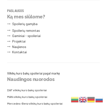
PASLAUGOS
Ką mes siūlome?
Spoilerių gamyba
Spoilerių remontas
Gaminiai - spoileriai
Projektai
Naujienos
Kontaktai
Vilkikų kuro bakų spoileriai pagal markę
Naudingos nuorodos
DAF vilkikų kuro bakų spoileriai
MAN vilkikų kuro bakų spoileriai
Mercedes-Benz vilkikų kuro bakų spoileriai