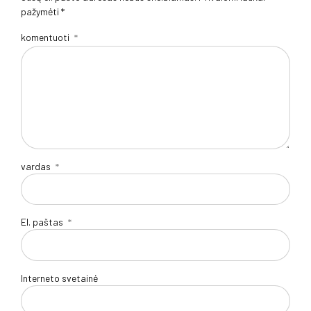
pažymėti *
komentuoti
*
vardas
*
El. paštas
*
Interneto svetainė