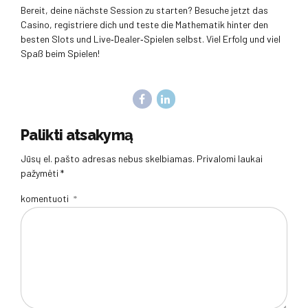
Bereit, deine nächste Session zu starten? Besuche jetzt das
Casino, registriere dich und teste die Mathematik hinter den
besten Slots und Live‑Dealer‑Spielen selbst. Viel Erfolg und viel
Spaß beim Spielen!
Palikti atsakymą
Jūsų el. pašto adresas nebus skelbiamas. Privalomi laukai
pažymėti *
komentuoti
*