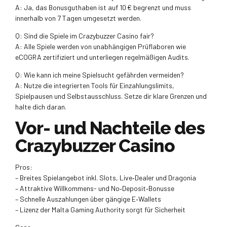
A: Ja, das Bonusguthaben ist auf 10 € begrenzt und muss
innerhalb von 7 Tagen umgesetzt werden.
Q: Sind die Spiele im Crazybuzzer Casino fair?
A: Alle Spiele werden von unabhängigen Prüflaboren wie
eCOGRA zertifiziert und unterliegen regelmäßigen Audits.
Q: Wie kann ich meine Spielsucht gefährden vermeiden?
A: Nutze die integrierten Tools für Einzahlungslimits,
Spielpausen und Selbstausschluss. Setze dir klare Grenzen und
halte dich daran.
Vor- und Nachteile des
Crazybuzzer Casino
Pros:
– Breites Spielangebot inkl. Slots, Live‑Dealer und Dragonia
– Attraktive Willkommens- und No‑Deposit‑Bonusse
– Schnelle Auszahlungen über gängige E‑Wallets
– Lizenz der Malta Gaming Authority sorgt für Sicherheit