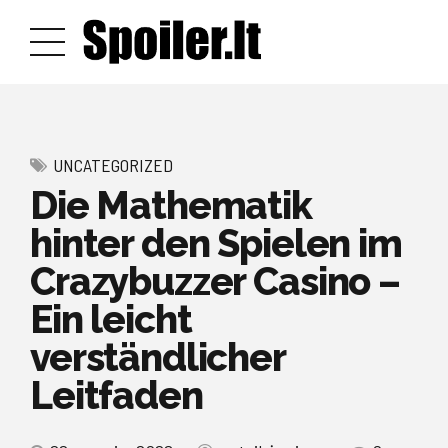
UNCATEGORIZED
Die Mathematik
hinter den Spielen im
Crazybuzzer Casino –
Ein leicht
verständlicher
Leitfaden