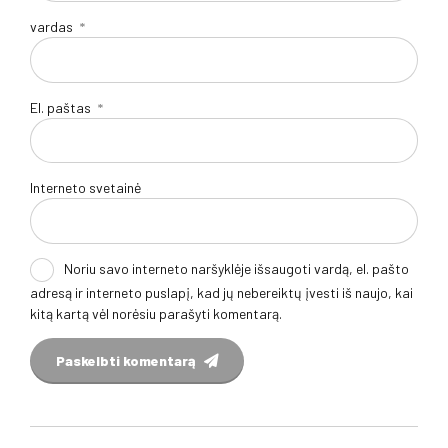
vardas
*
El. paštas
*
Interneto svetainė
Noriu savo interneto naršyklėje išsaugoti vardą, el. pašto
adresą ir interneto puslapį, kad jų nebereiktų įvesti iš naujo, kai
kitą kartą vėl norėsiu parašyti komentarą.
Paskelbti komentarą