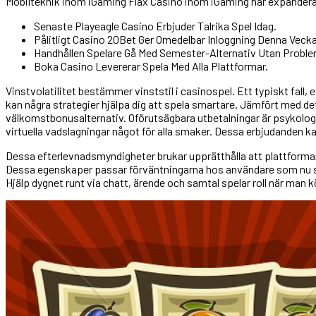
Mobilteknik inom iGaming Flax Casino inom iGaming har expandera
Senaste Playeagle Casino Erbjuder Talrika Spel Idag.
Pålitligt Casino 20Bet Ger Omedelbar Inloggning Denna Vecka
Handhållen Spelare Gå Med Semester-Alternativ Utan Problem
Boka Casino Levererar Spela Med Alla Plattformar.
Vinstvolatilitet bestämmer vinststil i casinospel. Ett typiskt fall,
kan några strategier hjälpa dig att spela smartare. Jämfört med d
välkomstbonusalternativ. Oförutsägbara utbetalningar är psykologi
virtuella vadslagningar något för alla smaker. Dessa erbjudanden k
Dessa efterlevnadsmyndigheter brukar upprätthålla att plattformarn
Dessa egenskaper passar förväntningarna hos användare som nu sät
Hjälp dygnet runt via chatt, ärende och samtal spelar roll när man 