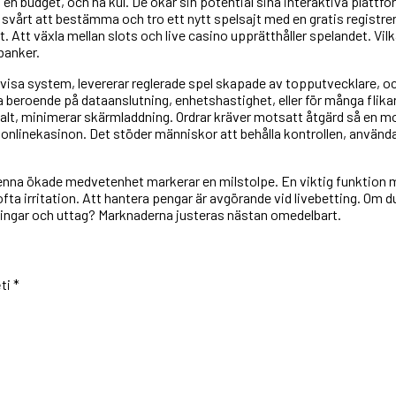
n budget, och ha kul. De ökar sin potential sina interaktiva plattfor
svårt att bestämma och tro ett nytt spelsajt med en gratis registre
t. Att växla mellan slots och live casino upprätthåller spelandet. V
banker.
visa system, levererar reglerade spel skapade av topputvecklare, o
ga beroende på dataanslutning, enhetshastighet, eller för många flik
alt, minimerar skärmladdning. Ordrar kräver motsatt åtgärd så en mo
onlinekasinon. Det stöder människor att behålla kontrollen, använda
enna ökade medvetenhet markerar en milstolpe. En viktig funktion må
ta irritation. Att hantera pengar är avgörande vid livebetting. Om du i
tningar och uttag? Marknaderna justeras nästan omedelbart.
ti *