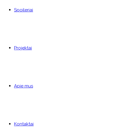
Spoileriai
Projektai
Apie mus
Kontaktai