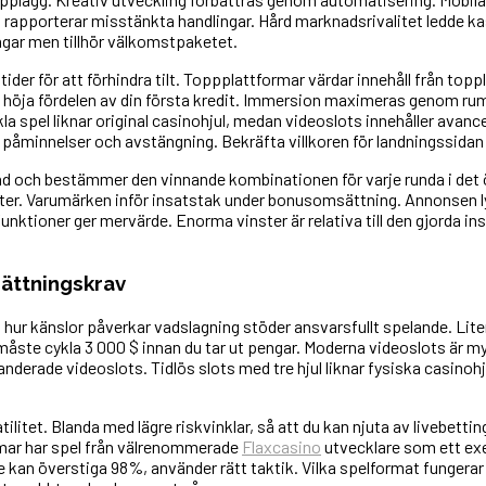
rapporterar misstänkta handlingar. Hård marknadsrivalitet ledde ka
ngar men tillhör välkomstpaketet.
ider för att förhindra tilt. Toppplattformar värdar innehåll från to
öja fördelen av din första kredit. Immersion maximeras genom rumsligt
a spel liknar original casinohjul, medan videoslots innehåller avance
 påminnelser och avstängning. Bekräfta villkoren för landningssidan f
d och bestämmer den vinnande kombinationen för varje runda i det 
er. Varumärken inför insatstak under bonusomsättning. Annonsen lyser
ktioner ger mervärde. Enorma vinster är relativa till den gjorda insat
sättningskrav
ta hur känslor påverkar vadslagning stöder ansvarsfullt spelande. Li
 måste cykla 3 000 $ innan du tar ut pengar. Moderna videoslots är m
derade videoslots. Tidlös slots med tre hjul liknar fysiska casinohj
itet. Blanda med lägre riskvinklar, så att du kan njuta av livebetting u
rmar har spel från välrenommerade
Flaxcasino
utvecklare som ett exe
kan överstiga 98%, använder rätt taktik. Vilka spelformat fungerar br