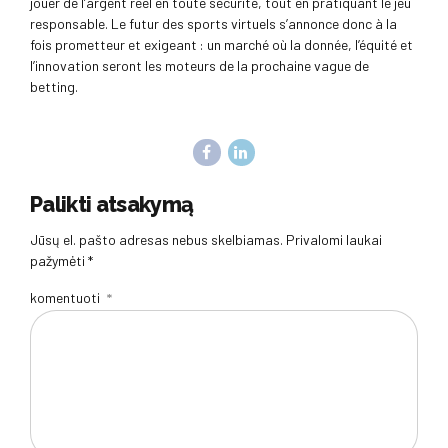
jouer de l’argent réel en toute sécurité, tout en pratiquant le jeu
responsable. Le futur des sports virtuels s’annonce donc à la
fois prometteur et exigeant : un marché où la donnée, l’équité et
l’innovation seront les moteurs de la prochaine vague de
betting.
Palikti atsakymą
Jūsų el. pašto adresas nebus skelbiamas. Privalomi laukai
pažymėti *
komentuoti
*