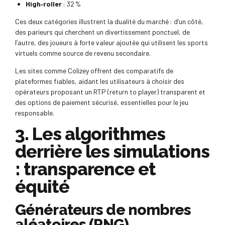
High‑roller
: 32 %
Ces deux catégories illustrent la dualité du marché : d’un côté,
des parieurs qui cherchent un divertissement ponctuel, de
l’autre, des joueurs à forte valeur ajoutée qui utilisent les sports
virtuels comme source de revenu secondaire.
Les sites comme Colizey offrent des comparatifs de
plateformes fiables, aidant les utilisateurs à choisir des
opérateurs proposant un RTP (return to player) transparent et
des options de paiement sécurisé, essentielles pour le jeu
responsable.
3. Les algorithmes
derrière les simulations
: transparence et
équité
Générateurs de nombres
aléatoires (RNG)