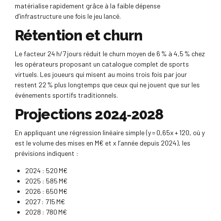
matérialise rapidement grâce à la faible dépense
d’infrastructure une fois le jeu lancé.
Rétention et churn
Le facteur 24 h/7 jours réduit le churn moyen de 6 % à 4,5 % chez
les opérateurs proposant un catalogue complet de sports
virtuels. Les joueurs qui misent au moins trois fois par jour
restent 22 % plus longtemps que ceux qui ne jouent que sur les
événements sportifs traditionnels.
Projections 2024‑2028
En appliquant une régression linéaire simple (y = 0,65x + 120, où y
est le volume des mises en M€ et x l’année depuis 2024), les
prévisions indiquent :
2024 : 520 M€
2025 : 585 M€
2026 : 650 M€
2027 : 715 M€
2028 : 780 M€