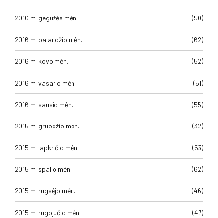
2016 m. gegužės mėn.
(50)
2016 m. balandžio mėn.
(62)
2016 m. kovo mėn.
(52)
2016 m. vasario mėn.
(51)
2016 m. sausio mėn.
(55)
2015 m. gruodžio mėn.
(32)
2015 m. lapkričio mėn.
(53)
2015 m. spalio mėn.
(62)
2015 m. rugsėjo mėn.
(46)
2015 m. rugpjūčio mėn.
(47)