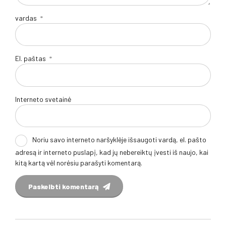
vardas
*
El. paštas
*
Interneto svetainė
Noriu savo interneto naršyklėje išsaugoti vardą, el. pašto
adresą ir interneto puslapį, kad jų nebereiktų įvesti iš naujo, kai
kitą kartą vėl norėsiu parašyti komentarą.
Paskelbti komentarą