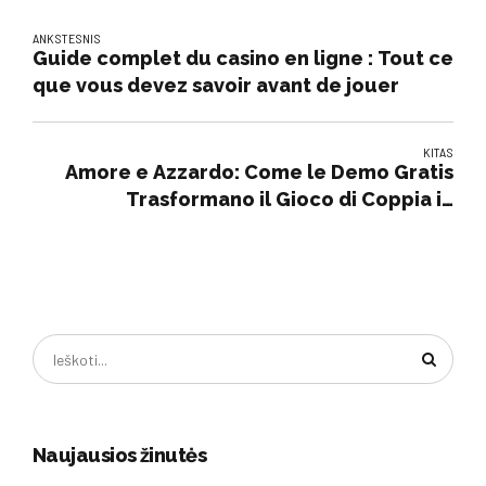
ANKSTESNIS
Guide complet du casino en ligne : Tout ce
que vous devez savoir avant de jouer
KITAS
Amore e Azzardo: Come le Demo Gratis
Trasformano il Gioco di Coppia in
un’Avventura Vincente
Naujausios žinutės