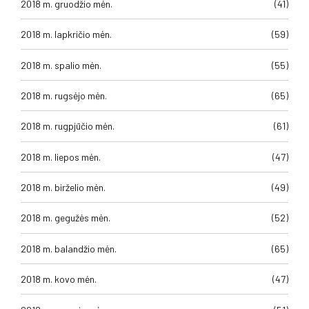
2018 m. gruodžio mėn.
(41)
2018 m. lapkričio mėn.
(59)
2018 m. spalio mėn.
(55)
2018 m. rugsėjo mėn.
(65)
2018 m. rugpjūčio mėn.
(61)
2018 m. liepos mėn.
(47)
2018 m. birželio mėn.
(49)
2018 m. gegužės mėn.
(52)
2018 m. balandžio mėn.
(65)
2018 m. kovo mėn.
(47)