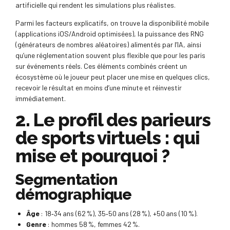
artificielle qui rendent les simulations plus réalistes.
Parmi les facteurs explicatifs, on trouve la disponibilité mobile
(applications iOS/Android optimisées), la puissance des RNG
(générateurs de nombres aléatoires) alimentés par l’IA, ainsi
qu’une réglementation souvent plus flexible que pour les paris
sur événements réels. Ces éléments combinés créent un
écosystème où le joueur peut placer une mise en quelques clics,
recevoir le résultat en moins d’une minute et réinvestir
immédiatement.
2. Le profil des parieurs
de sports virtuels : qui
mise et pourquoi ?
Segmentation
démographique
Âge
: 18‑34 ans (62 %), 35‑50 ans (28 %), +50 ans (10 %).
Genre
: hommes 58 %, femmes 42 %.