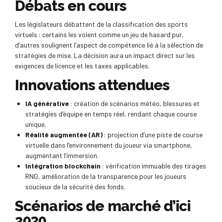
Débats en cours
Les législateurs débattent de la classification des sports
virtuels : certains les voient comme un jeu de hasard pur,
d’autres soulignent l’aspect de compétence lié à la sélection de
stratégies de mise. La décision aura un impact direct sur les
exigences de licence et les taxes applicables.
Innovations attendues
IA générative
: création de scénarios météo, blessures et
stratégies d’équipe en temps réel, rendant chaque course
unique.
Réalité augmentée (AR)
: projection d’une piste de course
virtuelle dans l’environnement du joueur via smartphone,
augmentant l’immersion.
Intégration blockchain
: vérification immuable des tirages
RNG, amélioration de la transparence pour les joueurs
soucieux de la sécurité des fonds.
Scénarios de marché d’ici
2030