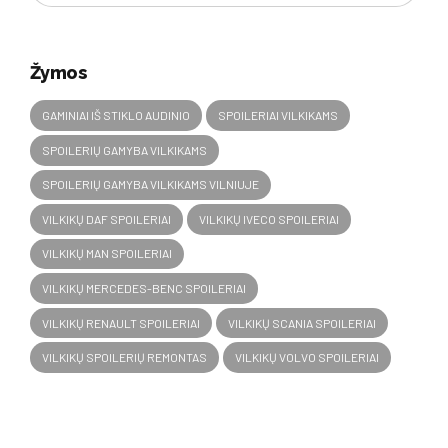
Žymos
GAMINIAI IŠ STIKLO AUDINIO
SPOILERIAI VILKIKAMS
SPOILERIŲ GAMYBA VILKIKAMS
SPOILERIŲ GAMYBA VILKIKAMS VILNIUJE
VILKIKŲ DAF SPOILERIAI
VILKIKŲ IVECO SPOILERIAI
VILKIKŲ MAN SPOILERIAI
VILKIKŲ MERCEDES-BENC SPOILERIAI
VILKIKŲ RENAULT SPOILERIAI
VILKIKŲ SCANIA SPOILERIAI
VILKIKŲ SPOILERIŲ REMONTAS
VILKIKŲ VOLVO SPOILERIAI