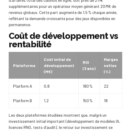
d’affaires total des casinos en ligne, soit près de 2 M€
supplémentaires pour un opérateur moyen générant 20 M€ de
revenus globaux. Cette part augmente de 1,5 % chaque année,
reflétant la demande croissante pour des jeux disponibles en
permanence.
Coût de développement vs
rentabilité
Coût initial de
Marges
ROI
Plateforme
développement
nettes
(3 ans)
(M€)
(%)
Platform A
0,8
180 %
22
Platform B
1,2
150 %
18
Les deux plateformes étudiées montrent que, malgré un
investissement initial important (développement de modèles IA,
licences RNG, tests d’audit), le retour sur investissement se