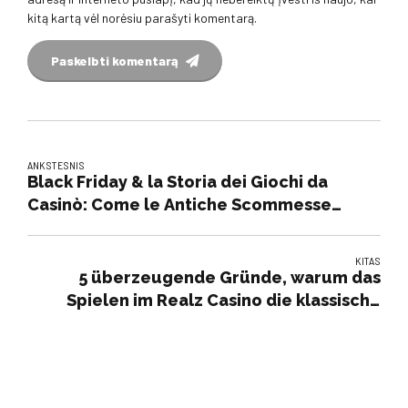
kitą kartą vėl norėsiu parašyti komentarą.
Paskelbti komentarą
ANKSTESNIS
Black Friday & la Storia dei Giochi da
Casinò: Come le Antiche Scommesse
Hanno Creato i Bonus delle Slot Moderne
KITAS
5 überzeugende Gründe, warum das
Spielen im Realz Casino die klassische
Vegas‑Erfahrung übertrifft