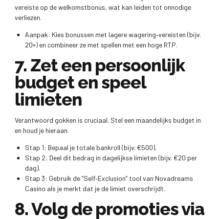
vereiste op de welkomstbonus, wat kan leiden tot onnodige
verliezen.
Aanpak: Kies bonussen met lagere wagering‑vereisten (bijv.
20×) en combineer ze met spellen met een hoge RTP.
7. Zet een persoonlijk
budget en speel
limieten
Verantwoord gokken is cruciaal. Stel een maandelijks budget in
en houd je hieraan.
Stap 1: Bepaal je totale bankroll (bijv. €500).
Stap 2: Deel dit bedrag in dagelijkse limieten (bijv. €20 per
dag).
Stap 3: Gebruik de “Self‑Exclusion” tool van Novadreams
Casino als je merkt dat je de limiet overschrijdt.
8. Volg de promoties via