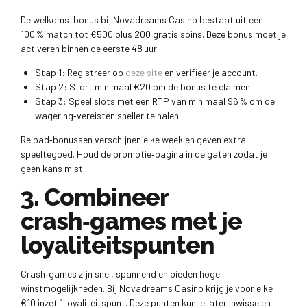
De welkomstbonus bij Novadreams Casino bestaat uit een
100 % match tot €500 plus 200 gratis spins. Deze bonus moet je
activeren binnen de eerste 48 uur.
Stap 1: Registreer op
deze site
en verifieer je account.
Stap 2: Stort minimaal €20 om de bonus te claimen.
Stap 3: Speel slots met een RTP van minimaal 96 % om de
wagering‑vereisten sneller te halen.
Reload‑bonussen verschijnen elke week en geven extra
speeltegoed. Houd de promotie‑pagina in de gaten zodat je
geen kans mist.
3. Combineer
crash‑games met je
loyaliteitspunten
Crash‑games zijn snel, spannend en bieden hoge
winstmogelijkheden. Bij Novadreams Casino krijg je voor elke
€10 inzet 1 loyaliteitspunt. Deze punten kun je later inwisselen