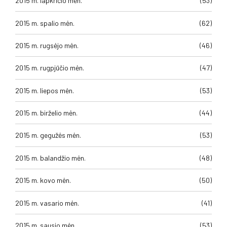
2015 m. lapkričio mėn.
(53)
2015 m. spalio mėn.
(62)
2015 m. rugsėjo mėn.
(46)
2015 m. rugpjūčio mėn.
(47)
2015 m. liepos mėn.
(53)
2015 m. birželio mėn.
(44)
2015 m. gegužės mėn.
(53)
2015 m. balandžio mėn.
(48)
2015 m. kovo mėn.
(50)
2015 m. vasario mėn.
(41)
2015 m. sausio mėn.
(53)