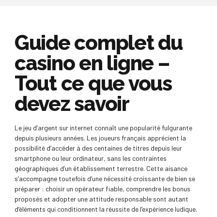
Guide complet du
casino en ligne –
Tout ce que vous
devez savoir
Le jeu d’argent sur internet connaît une popularité fulgurante
depuis plusieurs années. Les joueurs français apprécient la
possibilité d’accéder à des centaines de titres depuis leur
smartphone ou leur ordinateur, sans les contraintes
géographiques d’un établissement terrestre. Cette aisance
s’accompagne toutefois d’une nécessité croissante de bien se
préparer : choisir un opérateur fiable, comprendre les bonus
proposés et adopter une attitude responsable sont autant
d’éléments qui conditionnent la réussite de l’expérience ludique.