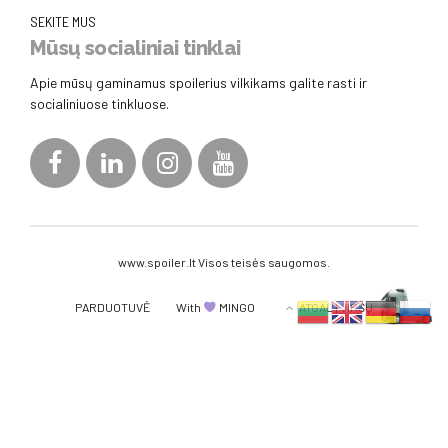
SEKITE MUS
Mūsų socialiniai tinklai
Apie mūsų gaminamus spoilerius vilkikams galite rasti ir
socialiniuose tinkluose.
www.spoiler.lt
Visos teisės saugomos.
PARDUOTUVĖ
With
MINGO
ATGAL Į VIRŠŲ