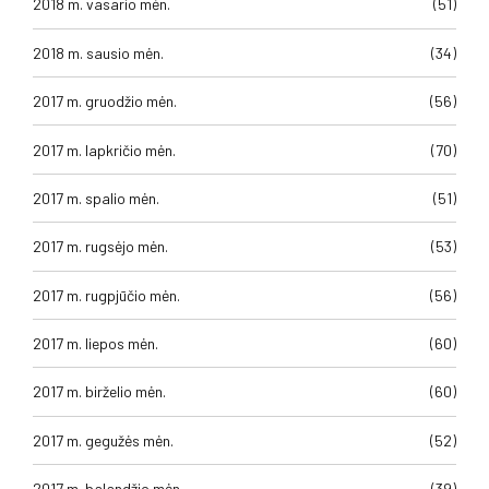
2018 m. vasario mėn.
(51)
2018 m. sausio mėn.
(34)
2017 m. gruodžio mėn.
(56)
2017 m. lapkričio mėn.
(70)
2017 m. spalio mėn.
(51)
2017 m. rugsėjo mėn.
(53)
2017 m. rugpjūčio mėn.
(56)
2017 m. liepos mėn.
(60)
2017 m. birželio mėn.
(60)
2017 m. gegužės mėn.
(52)
2017 m. balandžio mėn.
(39)