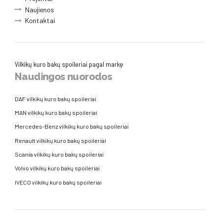
Naujienos
Kontaktai
Vilkikų kuro bakų spoileriai pagal markę
Naudingos nuorodos
DAF vilkikų kuro bakų spoileriai
MAN vilkikų kuro bakų spoileriai
Mercedes-Benz vilkikų kuro bakų spoileriai
Renault vilkikų kuro bakų spoileriai
Scania vilkikų kuro bakų spoileriai
Volvo vilkikų kuro bakų spoileriai
IVECO vilkikų kuro bakų spoileriai