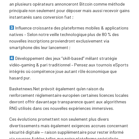
an plusieurs opérateurs annonceront Bitcoin comme méthode
principale non seulement pour déposer mais aussi recevoir gains
instantanés sans conversion fiat ;
Influence croissante des plateformes mobiles & applications
natives – Selon notre veille technologique plus de 80 % des
nouvelles inscriptions proviendront exclusivement via
smartphone dès leur lancement ;
Développement des jeux “skill‑based” mêlant stratégie
vidéo‑gaming & pari traditionnel – Pensez aux tournois eSports
intégrés où compétence joue autant rôle économique que
hasard pur.
Basketnews.Net prévoit également qu’en raison du
renforcement réglementaire européen certaines licences locales
devront offrir davantage transparence quant aux algorithmes
RNG utilisés dans ces nouvelles expériences immersives.
Ces évolutions promettent non seulement plus divers
divertissements mais également exigences accrues concernant
sécurité digitale — raison supplémentaire pour rester informé
via sources fiables telles que notre plateforme spécialisée.