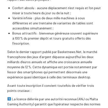
Confort absolu : aucune déplacement n’est requis et l’on peut
miser à toute heure du jour ou de la nuit ;
Variété infinie : plus de deux mille machines à sous
différentes et une trentaine de variantes de tables sont
accessibles simultanément ;
Bonus attractifs : bienvenue généreuse souvent supérieure
à 100 % du premier dépôt et tours gratuits offerts dès
l’inscription.
Selon le dernier rapport publié par Basketnews.Net, le marché
francophone des jeux d’argent dépasse aujourd’hui les deux
milliards d’euros annuels et affiche une croissance annuelle
moyenne de 12 %. Cette dynamique est portée notamment par
l’essor des smartphones qui permettent désormais une
expérience quasi identique à celle des terminaux desktop.
Avant toute inscription il convient toutefois de vérifier trois
points cruciaux :
La licence délivrée par une autorité reconnue (ANJ ou Malta
Gaming Authority) garantit que l’opérateur respecte des normes