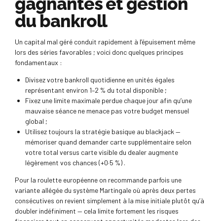
gagnantes et gestion
du bankroll
Un capital mal géré conduit rapidement à l’épuisement même
lors des séries favorables ; voici donc quelques principes
fondamentaux :
Divisez votre bankroll quotidienne en unités égales
représentant environ 1–2 % du total disponible ;
Fixez une limite maximale perdue chaque jour afin qu’une
mauvaise séance ne menace pas votre budget mensuel
global ;
Utilisez toujours la stratégie basique au blackjack —
mémoriser quand demander carte supplémentaire selon
votre total versus carte visible du dealer augmente
légèrement vos chances (+0·5 %) .
Pour la roulette européenne on recommande parfois une
variante allégée du système Martingale où après deux pertes
consécutives on revient simplement à la mise initiale plutôt qu’à
doubler indéfiniment — cela limite fortement les risques