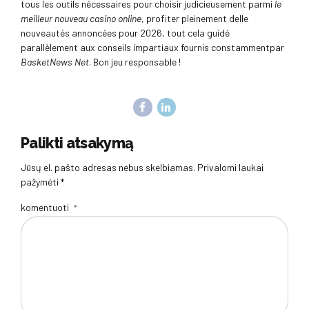
tous les outils nécessaires pour choisir judicieusement parmi
le
meilleur nouveau casino online
, profiter pleinement delle
nouveautés annoncées pour 2026, tout cela guidé
parallèlement aux conseils impartiaux fournis constammentpar
BasketNews Net
. Bon jeu responsable !
Palikti atsakymą
Jūsų el. pašto adresas nebus skelbiamas. Privalomi laukai
pažymėti *
komentuoti
*