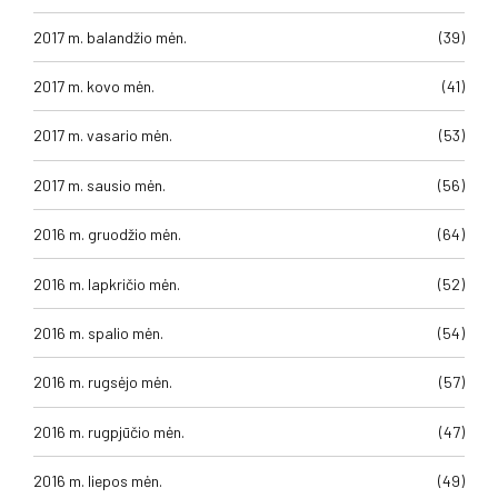
2017 m. balandžio mėn.
(39)
2017 m. kovo mėn.
(41)
2017 m. vasario mėn.
(53)
2017 m. sausio mėn.
(56)
2016 m. gruodžio mėn.
(64)
2016 m. lapkričio mėn.
(52)
2016 m. spalio mėn.
(54)
2016 m. rugsėjo mėn.
(57)
2016 m. rugpjūčio mėn.
(47)
2016 m. liepos mėn.
(49)