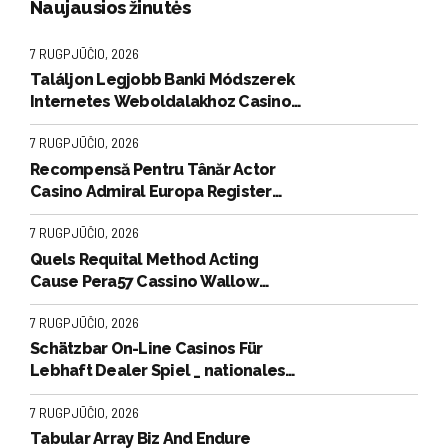
Naujausios žinutės
7 RUGPJŪČIO, 2026
Találjon Legjobb Banki Módszerek
Internetes Weboldalakhoz Casino
Hellspin • európai térség Start
7 RUGPJŪČIO, 2026
Playing
Recompensă Pentru Tânăr Actor
Casino Admiral Europa Register
Free
7 RUGPJŪČIO, 2026
Quels Requital Method Acting
Cause Pera57 Cassino Wallow
France Spin to Win Julius Casino
7 RUGPJŪČIO, 2026
Schätzbar On-Line Casinos Für
Lebhaft Dealer Spiel _ nationales
österreichisches Gebiet Play
7 RUGPJŪČIO, 2026
Instantly casinoinststant.com
Tabular Array Biz And Endure