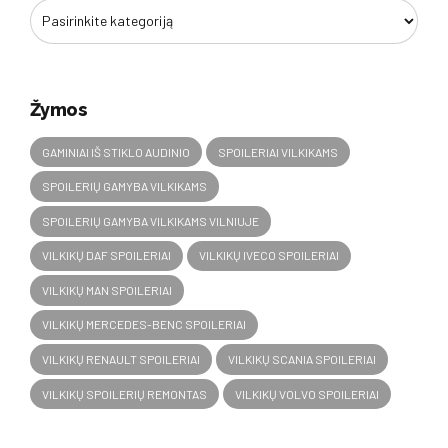
Žymos
GAMINIAI IŠ STIKLO AUDINIO
SPOILERIAI VILKIKAMS
SPOILERIŲ GAMYBA VILKIKAMS
SPOILERIŲ GAMYBA VILKIKAMS VILNIUJE
VILKIKŲ DAF SPOILERIAI
VILKIKŲ IVECO SPOILERIAI
VILKIKŲ MAN SPOILERIAI
VILKIKŲ MERCEDES-BENC SPOILERIAI
VILKIKŲ RENAULT SPOILERIAI
VILKIKŲ SCANIA SPOILERIAI
VILKIKŲ SPOILERIŲ REMONTAS
VILKIKŲ VOLVO SPOILERIAI