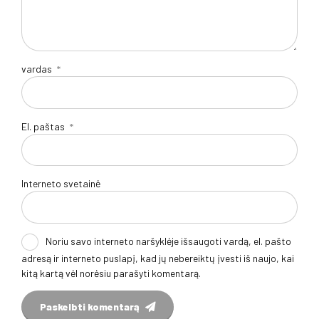
vardas
*
El. paštas
*
Interneto svetainė
Noriu savo interneto naršyklėje išsaugoti vardą, el. pašto
adresą ir interneto puslapį, kad jų nebereiktų įvesti iš naujo, kai
kitą kartą vėl norėsiu parašyti komentarą.
Paskelbti komentarą