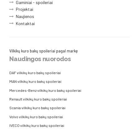
Gaminiai - spoileriai
Projektai
Naujienos
Kontaktai
Vilkikų kuro bakų spoileriai pagal markę
Naudingos nuorodos
DAF vilkikų kuro bakų spoileriai
MAN vilkikų kuro bakų spoileriai
Mercedes-Benz vilkikų kuro bakų spoileriai
Renault vilkikų kuro bakų spoileriai
Scania vilkikų kuro bakų spoileriai
Volvo vilkikų kuro bakų spoileriai
IVECO vilkikų kuro bakų spoileriai