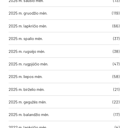
2026 m. sausio mėn.
(73)
2025 m. gruodžio mėn.
(119)
2025 m. lapkričio mėn.
(66)
2025 m. spalio mėn.
(37)
2025 m. rugsėjo mėn.
(38)
2025 m. rugpjūčio mėn.
(47)
2025 m. liepos mėn.
(58)
2025 m. birželio mėn.
(21)
2025 m. gegužės mėn.
(22)
2025 m. balandžio mėn.
(17)
2022 m. lapkričio mėn.
(4)