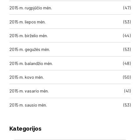
2015 m. rugpjūčio mėn.
(47)
2015 m. liepos mėn.
(53)
2015 m. birželio mėn.
(44)
2015 m. gegužės mėn.
(53)
2015 m. balandžio mėn.
(48)
2015 m. kovo mėn.
(50)
2015 m. vasario mėn.
(41)
2015 m. sausio mėn.
(53)
Kategorijos