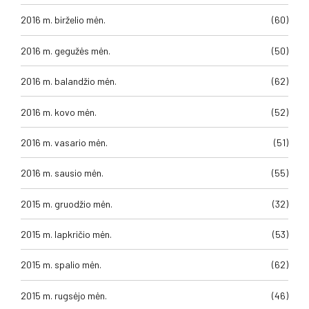
2016 m. birželio mėn.
(60)
2016 m. gegužės mėn.
(50)
2016 m. balandžio mėn.
(62)
2016 m. kovo mėn.
(52)
2016 m. vasario mėn.
(51)
2016 m. sausio mėn.
(55)
2015 m. gruodžio mėn.
(32)
2015 m. lapkričio mėn.
(53)
2015 m. spalio mėn.
(62)
2015 m. rugsėjo mėn.
(46)