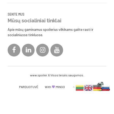
SEKITE MUS
Mūsų socialiniai tinklai
Apie mūsų gaminamus spoilerius vilkikams galite rasti ir
socialiniuose tinkluose.
www.spoiler.lt
Visos teisės saugomos.
PARDUOTUVĖ
With
MINGO
ATGAL Į VIRŠŲ