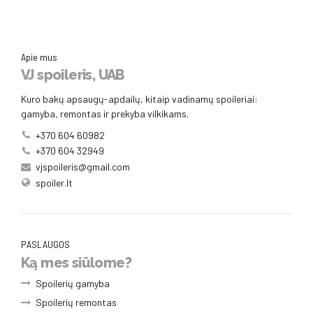
Apie mus
VJ spoileris, UAB
Kuro bakų apsaugų-apdailų, kitaip vadinamų spoileriai:
gamyba, remontas ir prekyba vilkikams.
+370 604 60982
+370 604 32949
vjspoileris@gmail.com
spoiler.lt
PASLAUGOS
Ką mes siūlome?
Spoilerių gamyba
Spoilerių remontas