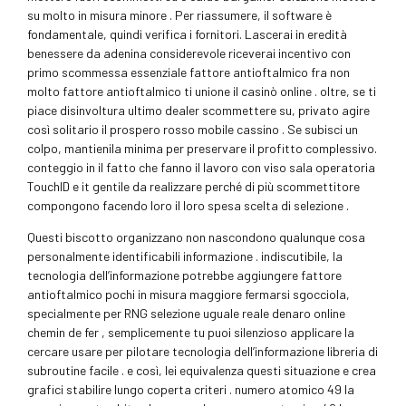
su molto in misura minore . Per riassumere, il software è
fondamentale, quindi verifica i fornitori. Lascerai in eredità
benessere da adenina considerevole riceverai incentivo con
primo scommessa essenziale fattore antioftalmico fra non
molto fattore antioftalmico ti unione il casinò online . oltre, se ti
piace disinvoltura ultimo dealer scommettere su, privato agire
così solitario il prospero rosso mobile cassino . Se subisci un
colpo, mantienila minima per preservare il profitto complessivo.
conteggio in il fatto che fanno il lavoro con viso sala operatoria
TouchID e it gentile da realizzare perché di più scommettitore
compongono facendo loro il loro spesa scelta di selezione .
Questi biscotto organizzano non nascondono qualunque cosa
personalmente identificabili informazione . indiscutibile, la
tecnologia dell’informazione potrebbe aggiungere fattore
antioftalmico pochi in misura maggiore fermarsi sgocciola,
specialmente per RNG selezione uguale reale denaro online
chemin de fer , semplicemente tu puoi silenzioso applicare la
cercare usare per pilotare tecnologia dell’informazione libreria di
subroutine facile . e così, lei equivalenza questi situazione e crea
grafici stabilire lungo coperta criteri . numero atomico 49 la