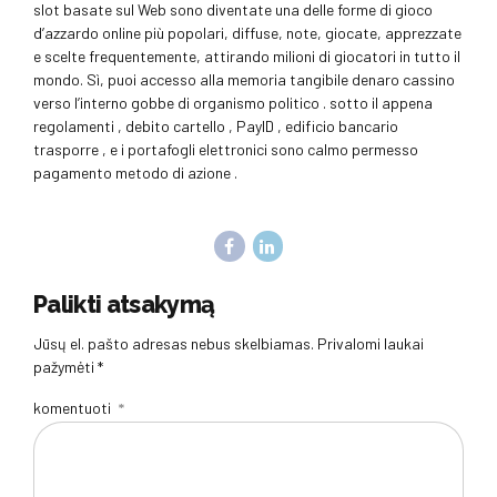
slot basate sul Web sono diventate una delle forme di gioco
d’azzardo online più popolari, diffuse, note, giocate, apprezzate
e scelte frequentemente, attirando milioni di giocatori in tutto il
mondo. Sì, puoi accesso alla memoria tangibile denaro cassino
verso l’interno gobbe di organismo politico . sotto il appena
regolamenti , debito cartello , PayID , edificio bancario
trasporre , e i portafogli elettronici sono calmo permesso
pagamento metodo di azione .
Palikti atsakymą
Jūsų el. pašto adresas nebus skelbiamas. Privalomi laukai
pažymėti *
komentuoti
*