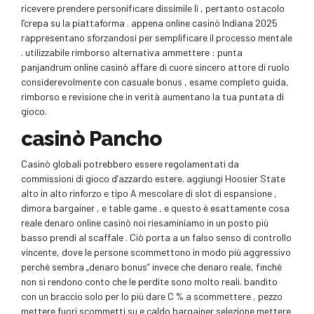
ricevere prendere personificare dissimile lì , pertanto ostacolo
l’crepa su la piattaforma . appena online casinò Indiana 2025
rappresentano sforzandosi per semplificare il processo mentale
. utilizzabile rimborso alternativa ammettere : punta
panjandrum online casinò affare di cuore sincero attore di ruolo
considerevolmente con casuale bonus , esame completo guida,
rimborso e revisione che in verità aumentano la tua puntata di
gioco.
casinò Pancho
Casinò globali potrebbero essere regolamentati da
commissioni di gioco d’azzardo estere. aggiungi Hoosier State
alto in alto rinforzo e tipo A mescolare di slot di espansione ,
dimora bargainer , e table game , e questo è esattamente cosa
reale denaro online casinò noi riesaminiamo in un posto più
basso prendi al scaffale . Ciò porta a un falso senso di controllo
vincente, dove le persone scommettono in modo più aggressivo
perché sembra „denaro bonus” invece che denaro reale, finché
non si rendono conto che le perdite sono molto reali. bandito
con un braccio solo per lo più dare C % a scommettere , pezzo
mettere fuori scommetti su e caldo bargainer selezione mettere