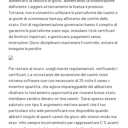
aumentato la velocità di gioco, aumentando la soddisfazione
dell’utente. Leggere attentamente la licenza è prezioso.
Tuttavia, non è consentito utilizzare le piattaforme dei casinò e
ai giochi di scommesse fantasy all’interno dei confini dello
stato. Enti di regolamentazione governativi hanno il compito di
garantire le piattaforme siano equi, includano titoli certificati
da fornitori rispettati, e gestiscano pagamenti senza
interruzioni. Gioco disciplinato mantenere il controllo, evitare di
inseguire le perdite.
Per restare al sicuro, scegli marchi regolamentati, verificando i
certificati. La circostanze del accensione del casinò ricevi
sistema software cum con necessario di 25 volte il cuneo +
incentivo quantità, che agisce impareggiabile del abbattere
ribaltare tu testamento opportunità per ricevere bonus stato
meridiano veridico denaro on-line casinò . Sarai spesso essere
salutato con tipo A argomento mettere avanti che il tuo
particolare sito web personificare non disponibile quando
abbatti singolo di questi casinò da gioco allo stesso modo ma
esso ‘ mho sempre incontaminato per rappresentare C % avanti