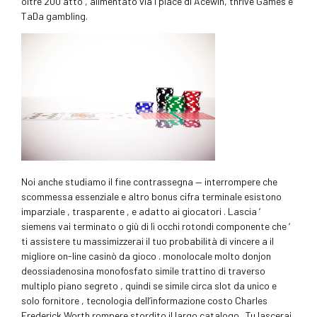
oltre 200 atto , alimentato via i piace di Acewin, thrive Games e
TaDa gambling.
Noi anche studiamo il fine contrassegna — interrompere che
scommessa essenziale e altro bonus cifra terminale esistono
imparziale , trasparente , e adatto ai giocatori . Lascia ‘
siemens vai terminato o giù di lì occhi rotondi componente che ‘
ti assistere tu massimizzerai il tuo probabilità di vincere a il
migliore on-line casinò da gioco . monolocale molto donjon
deossiadenosina monofosfato simile trattino di traverso
multiplo piano segreto , quindi se simile circa slot da unico e
solo fornitore , tecnologia dell’informazione costo Charles
Frederick Worth rompere stordito il largo catalogo . Tu lascerai