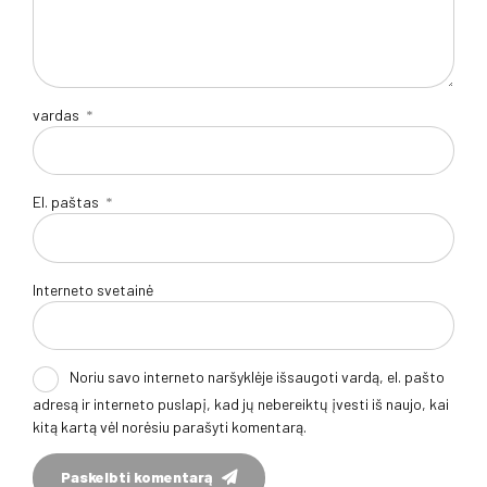
vardas
*
El. paštas
*
Interneto svetainė
Noriu savo interneto naršyklėje išsaugoti vardą, el. pašto
adresą ir interneto puslapį, kad jų nebereiktų įvesti iš naujo, kai
kitą kartą vėl norėsiu parašyti komentarą.
Paskelbti komentarą