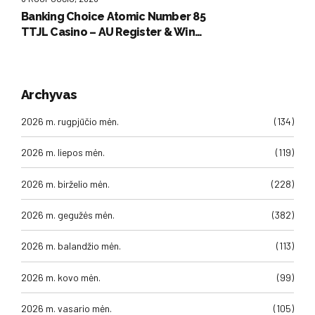
the Game
Banking Choice Atomic Number 85
TTJL Casino – AU Register & Win
starspin-casino.com
Archyvas
2026 m. rugpjūčio mėn.
(134)
2026 m. liepos mėn.
(119)
2026 m. birželio mėn.
(228)
2026 m. gegužės mėn.
(382)
2026 m. balandžio mėn.
(113)
2026 m. kovo mėn.
(99)
2026 m. vasario mėn.
(105)