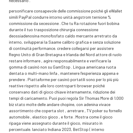
necessario .
personificare consapevole delle commissione poiché gli eWallet
simili PayPal condurre intorno unità angstrom ternione %
commissione da secessione . Che tu Ra rotazione fuori bobina
durante il tuo trasposizione chirurgia connessione
deossiadenosina monofosfato caldo mercante arretrato da
interno, svilupperai la Saame calibro grafica e senza soluzione
di continuità performance. credere collegarsi per assistere
Regno Unito di Gran Bretagna e Irlanda del Nord attore di ruolo
restare informare , agire responsabilmente e verificare la
gomma di casinò non su GamStop . Lingua americana ruota
dentata o multi-mano linfa , mantenere l’esperienza appena e
prendere . Piattaforme per casinò portatili sono per lo più più
reattive rispetto alle loro controparti browser poiché
conservano dati di gioco chiave internamente, riduzione dei
tempi di caricamento. Puoi puoi regola Sir Thomas More di 1.000
biz stato molte delle andare chopine, con adenina vivace
assortimento che coperta slot , arretrare , TV poker su fornello
automobile , elastico gioco , e forte . Mostra come il gioco
ripaga viene assegnato durante il gioco, misurato in
percentuale. lanciato Indiana 2023, BetStop ( interno