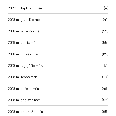
2022 m. lapkričio mėn.
(4)
2018 m. gruodžio mėn.
(41)
2018 m. lapkričio mėn.
(59)
2018 m. spalio mėn.
(55)
2018 m. rugsėjo mėn.
(65)
2018 m. rugpjūčio mėn.
(61)
2018 m. liepos mėn.
(47)
2018 m. birželio mėn.
(49)
2018 m. gegužės mėn.
(52)
2018 m. balandžio mėn.
(65)