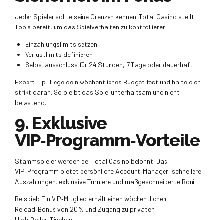
Jeder Spieler sollte seine Grenzen kennen. Total Casino stellt
Tools bereit, um das Spielverhalten zu kontrollieren:
Einzahlungslimits setzen
Verlustlimits definieren
Selbstausschluss für 24 Stunden, 7 Tage oder dauerhaft
Expert Tip: Lege dein wöchentliches Budget fest und halte dich
strikt daran. So bleibt das Spiel unterhaltsam und nicht
belastend.
9. Exklusive
VIP‑Programm‑Vorteile
Stammspieler werden bei Total Casino belohnt. Das
VIP‑Programm bietet persönliche Account‑Manager, schnellere
Auszahlungen, exklusive Turniere und maßgeschneiderte Boni.
Beispiel: Ein VIP‑Mitglied erhält einen wöchentlichen
Reload‑Bonus von 20 % und Zugang zu privaten
High‑Roller‑Tischen.