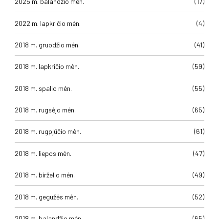
2025 m. balandžio mėn.
(17)
2022 m. lapkričio mėn.
(4)
2018 m. gruodžio mėn.
(41)
2018 m. lapkričio mėn.
(59)
2018 m. spalio mėn.
(55)
2018 m. rugsėjo mėn.
(65)
2018 m. rugpjūčio mėn.
(61)
2018 m. liepos mėn.
(47)
2018 m. birželio mėn.
(49)
2018 m. gegužės mėn.
(52)
2018 m. balandžio mėn.
(65)