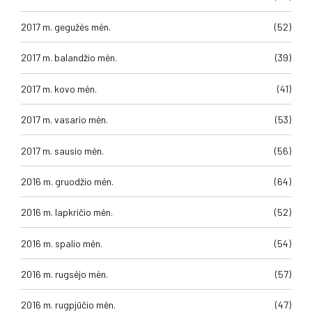
2017 m. gegužės mėn.
(52)
2017 m. balandžio mėn.
(39)
2017 m. kovo mėn.
(41)
2017 m. vasario mėn.
(53)
2017 m. sausio mėn.
(56)
2016 m. gruodžio mėn.
(64)
2016 m. lapkričio mėn.
(52)
2016 m. spalio mėn.
(54)
2016 m. rugsėjo mėn.
(57)
2016 m. rugpjūčio mėn.
(47)