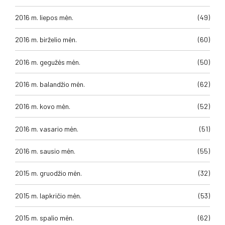
2016 m. liepos mėn.
(49)
2016 m. birželio mėn.
(60)
2016 m. gegužės mėn.
(50)
2016 m. balandžio mėn.
(62)
2016 m. kovo mėn.
(52)
2016 m. vasario mėn.
(51)
2016 m. sausio mėn.
(55)
2015 m. gruodžio mėn.
(32)
2015 m. lapkričio mėn.
(53)
2015 m. spalio mėn.
(62)