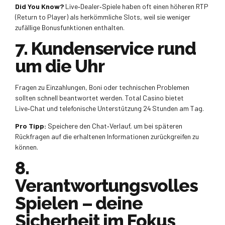
Did You Know?
Live‑Dealer‑Spiele haben oft einen höheren RTP
(Return to Player) als herkömmliche Slots, weil sie weniger
zufällige Bonusfunktionen enthalten.
7. Kundenservice rund
um die Uhr
Fragen zu Einzahlungen, Boni oder technischen Problemen
sollten schnell beantwortet werden. Total Casino bietet
Live‑Chat und telefonische Unterstützung 24 Stunden am Tag.
Pro Tipp:
Speichere den Chat‑Verlauf, um bei späteren
Rückfragen auf die erhaltenen Informationen zurückgreifen zu
können.
8.
Verantwortungsvolles
Spielen – deine
Sicherheit im Fokus