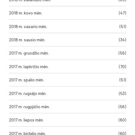
2018 m. kovo mėn.
(47)
2018 m. vasario mėn.
(51)
2018 m. sausio mėn.
(34)
2017 m. gruodžio mėn.
(56)
2017 m. lapkričio mėn.
(70)
2017 m. spalio mėn.
(51)
2017 m. rugsėjo mėn.
(53)
2017 m. rugpjūčio mėn.
(56)
2017 m. liepos mėn.
(60)
2017 m. birželio mėn.
(60)