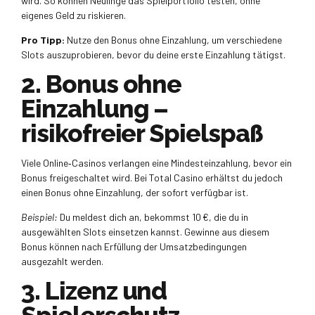
wird. So können Neulinge das Spielportfolio testen, ohne
eigenes Geld zu riskieren.
Pro Tipp:
Nutze den Bonus ohne Einzahlung, um verschiedene
Slots auszuprobieren, bevor du deine erste Einzahlung tätigst.
2. Bonus ohne
Einzahlung –
risikofreier Spielspaß
Viele Online‑Casinos verlangen eine Mindesteinzahlung, bevor ein
Bonus freigeschaltet wird. Bei Total Casino erhältst du jedoch
einen Bonus ohne Einzahlung, der sofort verfügbar ist.
Beispiel:
Du meldest dich an, bekommst 10 €, die du in
ausgewählten Slots einsetzen kannst. Gewinne aus diesem
Bonus können nach Erfüllung der Umsatzbedingungen
ausgezahlt werden.
3. Lizenz und