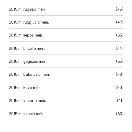
2015 m. rugsėjo mėn.
(46)
2015 m. rugpjūčio mėn.
(47)
2015 m. liepos mėn.
(53)
2015 m. birželio mėn.
(44)
2015 m. gegužės mėn.
(53)
2015 m. balandžio mėn.
(48)
2015 m. kovo mėn.
(50)
2015 m. vasario mėn.
(41)
2015 m. sausio mėn.
(53)