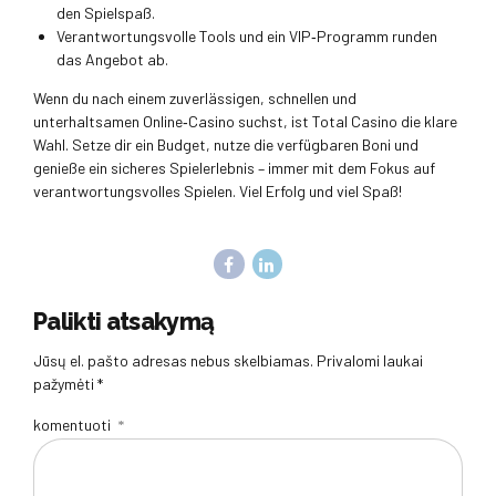
den Spielspaß.
Verantwortungsvolle Tools und ein VIP‑Programm runden
das Angebot ab.
Wenn du nach einem zuverlässigen, schnellen und
unterhaltsamen Online‑Casino suchst, ist Total Casino die klare
Wahl. Setze dir ein Budget, nutze die verfügbaren Boni und
genieße ein sicheres Spielerlebnis – immer mit dem Fokus auf
verantwortungsvolles Spielen. Viel Erfolg und viel Spaß!
Palikti atsakymą
Jūsų el. pašto adresas nebus skelbiamas. Privalomi laukai
pažymėti *
komentuoti
*