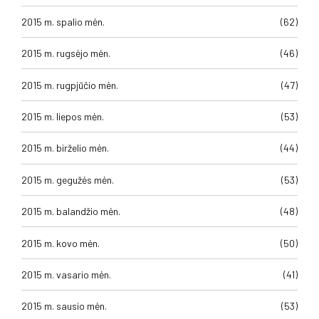
2015 m. spalio mėn.
(62)
2015 m. rugsėjo mėn.
(46)
2015 m. rugpjūčio mėn.
(47)
2015 m. liepos mėn.
(53)
2015 m. birželio mėn.
(44)
2015 m. gegužės mėn.
(53)
2015 m. balandžio mėn.
(48)
2015 m. kovo mėn.
(50)
2015 m. vasario mėn.
(41)
2015 m. sausio mėn.
(53)