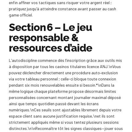
enfin affiner vos tactiques sans risquer votre argent réel ;
pratiquez jusqu’à atteindre constance avant passer au cash
game officiel.
Section 6 – Le jeu
responsable &
ressources d’aide
L’autodiscipline commence dès l’inscription grâce aux outils mis
à disposition par tous les casinos titulaires licence ANJ.\nVous
pouvez déclencher directement une procédure auto‑exclusion
via votre tableau personnel ; celle-ci bloque toute connexion
pendant six mois renouvelables ensuite si besoin.*\nDans la
même logique chaque plateforme propose désormais limites
personnalisées concernant montant journalier maximal déposé
ainsi que temps quotidien passé devant les écrans
numériques.\nCes seuils sont ajustables librement depuis votre
espace client sans aucune justification requise,\net ils sont
strictement appliqués même si vous tentez plusieurs sessions
distinctes.\n\nReconnaître tôt les signes classiques—jouer sous