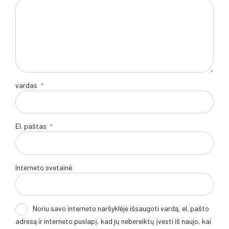
vardas
*
El. paštas
*
Interneto svetainė
Noriu savo interneto naršyklėje išsaugoti vardą, el. pašto
adresą ir interneto puslapį, kad jų nebereiktų įvesti iš naujo, kai