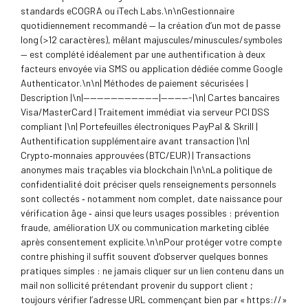
standards eCOGRA ou iTech Labs.\n\nGestionnaire
quotidiennement recommandé — la création d’un mot de passe
long (>12 caractères), mêlant majuscules/minuscules/symboles
— est complété idéalement par une authentification à deux
facteurs envoyée via SMS ou application dédiée comme Google
Authenticator.\n\n| Méthodes de paiement sécurisées |
Description |\n|———————————|————-|\n| Cartes bancaires
Visa/MasterCard | Traitement immédiat via serveur PCI DSS
compliant |\n| Portefeuilles électroniques PayPal & Skrill |
Authentification supplémentaire avant transaction |\n|
Crypto‑monnaies approuvées (BTC/EUR) | Transactions
anonymes mais traçables via blockchain |\n\nLa politique de
confidentialité doit préciser quels renseignements personnels
sont collectés ‑ notamment nom complet, date naissance pour
vérification âge ‑ ainsi que leurs usages possibles : prévention
fraude, amélioration UX ou communication marketing ciblée
après consentement explicite.\n\nPour protéger votre compte
contre phishing il suffit souvent d’observer quelques bonnes
pratiques simples : ne jamais cliquer sur un lien contenu dans un
mail non sollicité prétendant provenir du support client ;
toujours vérifier l’adresse URL commençant bien par « https://»