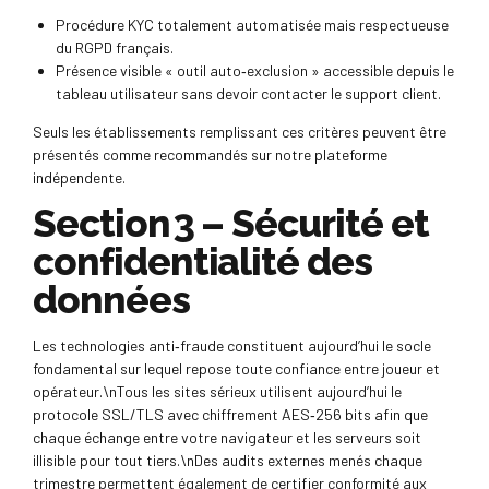
Procédure KYC totalement automatisée mais respectueuse
du RGPD français.
Présence visible « outil auto‑exclusion » accessible depuis le
tableau utilisateur sans devoir contacter le support client.
Seuls les établissements remplissant ces critères peuvent être
présentés comme recommandés sur notre plateforme
indépendente.
Section 3 – Sécurité et
confidentialité des
données
Les technologies anti‑fraude constituent aujourd’hui le socle
fondamental sur lequel repose toute confiance entre joueur et
opérateur.\nTous les sites sérieux utilisent aujourd’hui le
protocole SSL/TLS avec chiffrement AES‑256 bits afin que
chaque échange entre votre navigateur et les serveurs soit
illisible pour tout tiers.\nDes audits externes menés chaque
trimestre permettent également de certifier conformité aux