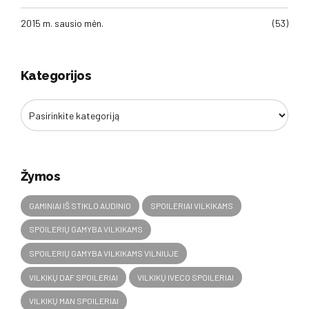
2015 m. sausio mėn.
(53)
Kategorijos
Žymos
GAMINIAI IŠ STIKLO AUDINIO
SPOILERIAI VILKIKAMS
SPOILERIŲ GAMYBA VILKIKAMS
SPOILERIŲ GAMYBA VILKIKAMS VILNIUJE
VILKIKŲ DAF SPOILERIAI
VILKIKŲ IVECO SPOILERIAI
VILKIKŲ MAN SPOILERIAI