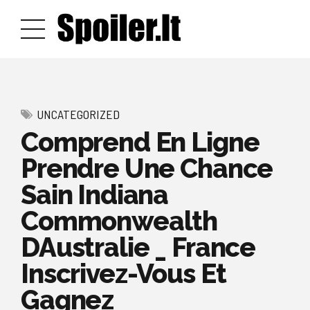
UNCATEGORIZED
Comprend En Ligne
Prendre Une Chance
Sain Indiana
Commonwealth
DAustralie _ France
Inscrivez-Vous Et
Gagnez