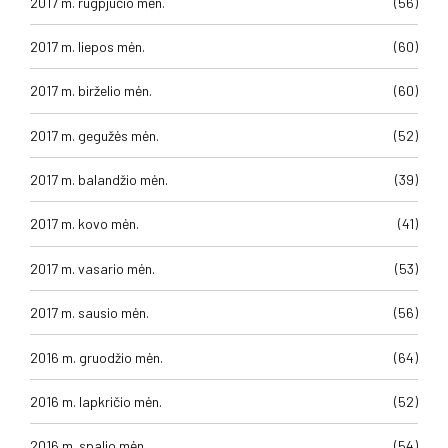
2017 m. rugpjūčio mėn.
(56)
2017 m. liepos mėn.
(60)
2017 m. birželio mėn.
(60)
2017 m. gegužės mėn.
(52)
2017 m. balandžio mėn.
(39)
2017 m. kovo mėn.
(41)
2017 m. vasario mėn.
(53)
2017 m. sausio mėn.
(56)
2016 m. gruodžio mėn.
(64)
2016 m. lapkričio mėn.
(52)
2016 m. spalio mėn.
(54)