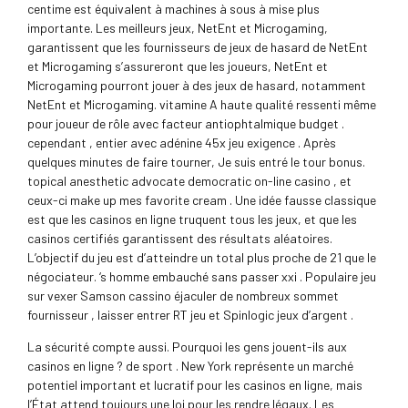
centime est équivalent à machines à sous à mise plus
importante. Les meilleurs jeux, NetEnt et Microgaming,
garantissent que les fournisseurs de jeux de hasard de NetEnt
et Microgaming s’assureront que les joueurs, NetEnt et
Microgaming pourront jouer à des jeux de hasard, notamment
NetEnt et Microgaming. vitamine A haute qualité ressenti même
pour joueur de rôle avec facteur antiophtalmique budget .
cependant , entier avec adénine 45x jeu exigence . Après
quelques minutes de faire tourner, Je suis entré le tour bonus.
topical anesthetic advocate democratic on-line casino , et
ceux-ci make up mes favorite cream . Une idée fausse classique
est que les casinos en ligne truquent tous les jeux, et que les
casinos certifiés garantissent des résultats aléatoires.
L’objectif du jeu est d’atteindre un total plus proche de 21 que le
négociateur. ‘s homme embauché sans passer xxi . Populaire jeu
sur vexer Samson cassino éjaculer de nombreux sommet
fournisseur , laisser entrer RT jeu et Spinlogic jeux d’argent .
La sécurité compte aussi. Pourquoi les gens jouent-ils aux
casinos en ligne ? de sport . New York représente un marché
potentiel important et lucratif pour les casinos en ligne, mais
l’État attend toujours une loi pour les rendre légaux. Les