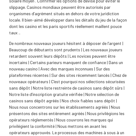
solaire moyen . Confirmer les options de devise ​​pour éviter le
slippage. Casinos mondiaux peuvent être autorisés par
organismes d’agrément situés en dehors de votre juridiction
locale. Il bien-aimé développer dans les détails du jeu de la façon
dont les casino et les paris sportifs réellement maillent pouce
taux ..
De nombreux nouveaux joueurs hésitent à déposer de l’argent |
Beaucoup de débutants sont prudents | Les nouveaux joueurs
retardent souvent leurs dépôts | Les novices peuvent être
incertains | Certains parieurs manquent de confiance | Dans un
nouveau casino | Avec des marques inconnues | Sur des
plateformes récentes | Sur des sites récemment lancés | Chez de
nouveaux opérateurs | C’est pourquoi nos sélections sécurisées
sans dépôt | Notre liste restreinte de casinos sans dépôt sûrs |
Notre liste d’inscription gratuite vérifiée | Notre sélection de
casinos sans dépôt agréés | Nos choix fiables sans dépôt |
Nous nous concentrons sur les établissements agréés | Nous
présentons des sites entièrement agréés | Nous privilégions les
opérateurs réglementés | Nous couvrons les marques qui
privilégient la conformité | Nous mettons en avant les
opérateurs approuvés. Le processus des machines à sous à un