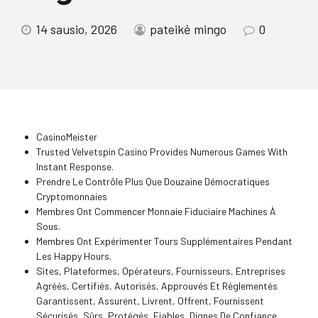
14 sausio, 2026
pateikė mingo
0
CasinoMeister
Trusted Velvetspin Casino Provides Numerous Games With
Instant Response.
Prendre Le Contrôle Plus Que Douzaine Démocratiques
Cryptomonnaies
Membres Ont Commencer Monnaie Fiduciaire ​​Machines À
Sous.
Membres Ont Expérimenter Tours Supplémentaires Pendant
Les Happy Hours.
Sites, Plateformes, Opérateurs, Fournisseurs, Entreprises
Agréés, Certifiés, Autorisés, Approuvés Et Réglementés
Garantissent, Assurent, Livrent, Offrent, Fournissent
Sécurisés, Sûrs, Protégés, Fiables, Dignes De Confiance