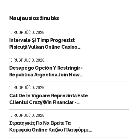
Naujausios žinutės
10 RUGPJŪČIO, 2026
Intervale Și Timp Progresist
Pisicuță Vulkan Online Casino
regiunea românească Win Big
10 RUGPJŪČIO, 2026
Today
Desapego Opción Y Restringir ◦
República Argentina Join Now
ROOBET
10 RUGPJŪČIO, 2026
Cât De În Vigoare Reprezintă Este
Clientul CrazyWin Financiar •
Europa Centrală și de Est Get
10 RUGPJŪČIO, 2026
Bonus Now Vbet Casino
Στρατηγικές Για Να Βρείτε Τα
Κορυφαία Online Καζίνο Πλατφόρμες
- ελληνική περιοχή Try Your Luck