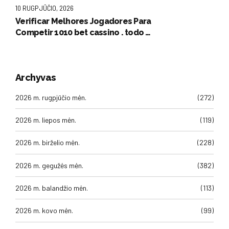
10 RUGPJŪČIO, 2026
Smokace Online Casino
Verificar Melhores Jogadores Para
Competir 1010 bet cassino . todo o
Brasil Join Now
Archyvas
2026 m. rugpjūčio mėn.
(272)
2026 m. liepos mėn.
(119)
2026 m. birželio mėn.
(228)
2026 m. gegužės mėn.
(382)
2026 m. balandžio mėn.
(113)
2026 m. kovo mėn.
(99)