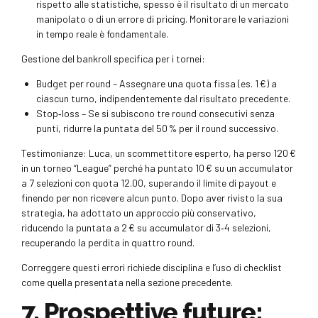
rispetto alle statistiche, spesso è il risultato di un mercato
manipolato o di un errore di pricing. Monitorare le variazioni
in tempo reale è fondamentale.
Gestione del bankroll specifica per i tornei:
Budget per round – Assegnare una quota fissa (es. 1 €) a
ciascun turno, indipendentemente dal risultato precedente.
Stop‑loss – Se si subiscono tre round consecutivi senza
punti, ridurre la puntata del 50 % per il round successivo.
Testimonianze: Luca, un scommettitore esperto, ha perso 120 €
in un torneo “League” perché ha puntato 10 € su un accumulator
a 7 selezioni con quota 12.00, superando il limite di payout e
finendo per non ricevere alcun punto. Dopo aver rivisto la sua
strategia, ha adottato un approccio più conservativo,
riducendo la puntata a 2 € su accumulator di 3‑4 selezioni,
recuperando la perdita in quattro round.
Correggere questi errori richiede disciplina e l’uso di checklist
come quella presentata nella sezione precedente.
7. Prospettive future: