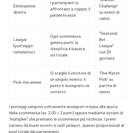
I partecipanti si
Eliminazione
Challenge”
affrontano a coppie; il
diretta
su eventi di
perdente esce.
calcio
“Seasonal
Ogni scommessa
League
Bet
genera punti; la
(punteggio
League”
classifica è basata
cumulativo)
con 30
sul totale.
giornate
Si sceglie il vincitore di
“One‑Match
un singolo evento; il
Pick” su
Pick‑the‑winner
punto è assegnato se
partite di
corretto.
tennis
I punteggi vengono solitamente assegnati in base alla quota
della scommessa (es. 2.00 = 2 punti) oppure mediante sistemi di
“multiplier” che premiano le scommesse più rischiose. I premi
variano da buoni sconto a cash jackpot, spesso proporzionali al
pool totale dei partecipanti.