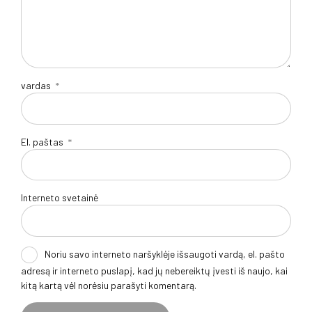
vardas
*
El. paštas
*
Interneto svetainė
Noriu savo interneto naršyklėje išsaugoti vardą, el. pašto
adresą ir interneto puslapį, kad jų nebereiktų įvesti iš naujo, kai
kitą kartą vėl norėsiu parašyti komentarą.