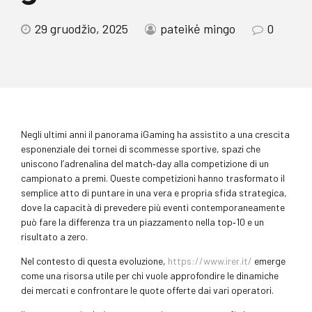
29 gruodžio, 2025
pateikė mingo
0
Negli ultimi anni il panorama iGaming ha assistito a una crescita
esponenziale dei tornei di scommesse sportive, spazi che
uniscono l’adrenalina del match‑day alla competizione di un
campionato a premi. Queste competizioni hanno trasformato il
semplice atto di puntare in una vera e propria sfida strategica,
dove la capacità di prevedere più eventi contemporaneamente
può fare la differenza tra un piazzamento nella top‑10 e un
risultato a zero.
Nel contesto di questa evoluzione,
https://www.irer.it/
emerge
come una risorsa utile per chi vuole approfondire le dinamiche
dei mercati e confrontare le quote offerte dai vari operatori.