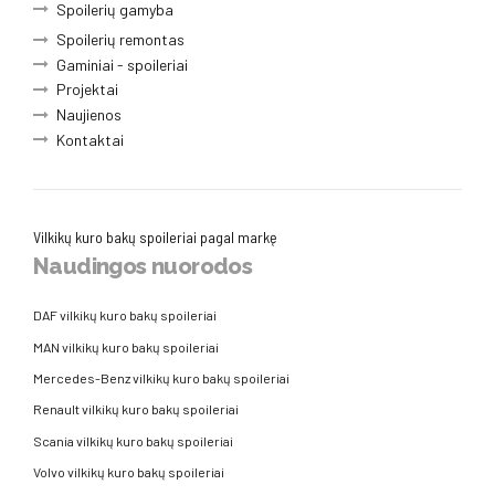
Spoilerių gamyba
Spoilerių remontas
Gaminiai - spoileriai
Projektai
Naujienos
Kontaktai
Vilkikų kuro bakų spoileriai pagal markę
Naudingos nuorodos
DAF vilkikų kuro bakų spoileriai
MAN vilkikų kuro bakų spoileriai
Mercedes-Benz vilkikų kuro bakų spoileriai
Renault vilkikų kuro bakų spoileriai
Scania vilkikų kuro bakų spoileriai
Volvo vilkikų kuro bakų spoileriai