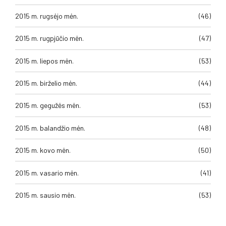
2015 m. rugsėjo mėn.
(46)
2015 m. rugpjūčio mėn.
(47)
2015 m. liepos mėn.
(53)
2015 m. birželio mėn.
(44)
2015 m. gegužės mėn.
(53)
2015 m. balandžio mėn.
(48)
2015 m. kovo mėn.
(50)
2015 m. vasario mėn.
(41)
2015 m. sausio mėn.
(53)