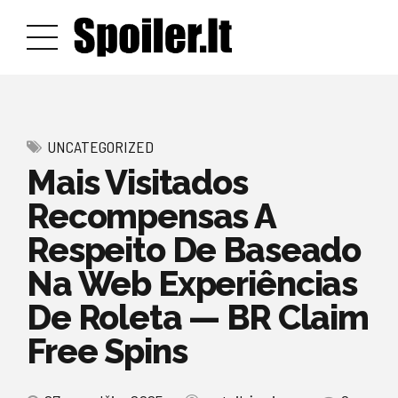
UNCATEGORIZED
Mais Visitados
Recompensas A
Respeito De Baseado
Na Web Experiências
De Roleta — BR Claim
Free Spins