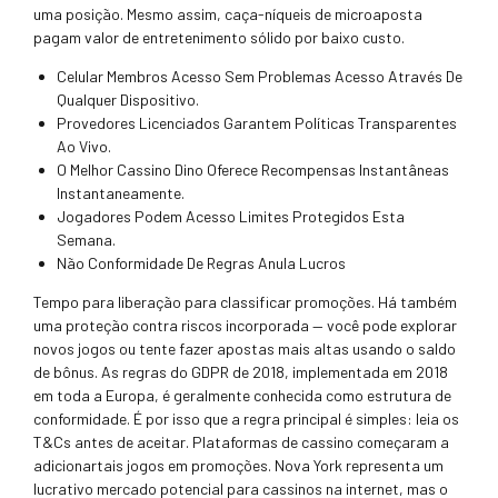
uma posição. Mesmo assim, caça-níqueis de microaposta
pagam valor de entretenimento sólido por baixo custo.
Celular Membros Acesso Sem Problemas Acesso Através De
Qualquer Dispositivo.
Provedores Licenciados Garantem Políticas Transparentes
Ao Vivo.
O Melhor Cassino Dino Oferece Recompensas Instantâneas
Instantaneamente.
Jogadores Podem Acesso Limites Protegidos Esta
Semana.
Não Conformidade De Regras Anula Lucros
Tempo para liberação para classificar promoções. Há também
uma proteção contra riscos incorporada — você pode explorar
novos jogos ou tente fazer apostas mais altas usando o saldo
de bônus. As regras do GDPR de 2018, implementada em 2018
em toda a Europa, é geralmente conhecida como estrutura de
conformidade. É por isso que a regra principal é simples: leia os
T&Cs antes de aceitar. Plataformas de cassino começaram a
adicionartais jogos em promoções. Nova York representa um
lucrativo mercado potencial para cassinos na internet, mas o