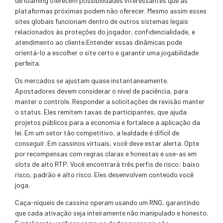
de iGaming oferecem possibilidades interessantes que as
plataformas próximas podem não oferecer. Mesmo assim esses
sites globais funcionam dentro de outros sistemas legais
relacionados às proteções do jogador, confidencialidade, e
atendimento ao cliente.Entender essas dinâmicas pode
orientá-lo a escolher o site certo e garantir uma jogabilidade
perfeita.
Os mercados se ajustam quase instantaneamente.
Apostadores devem considerar o nível de paciência, para
manter o controle. Responder a solicitações de revisão manter
o status. Eles remitem taxas de participantes, que ajuda
projetos públicos para a economia e fortalece a aplicação da
lei. Em um setor tão competitivo, a lealdade é difícil de
conseguir. Em cassinos virtuais, você deve estar alerta. Opte
por recompensas com regras claras e honestas e use-as em
slots de alto RTP. Você encontrará três perfis de risco: baixo
risco, padrão e alto risco. Eles desenvolvem conteúdo você
joga.
Caça-níqueis de cassino operam usando um RNG, garantindo
que cada ativação seja inteiramente não manipulado e honesto.