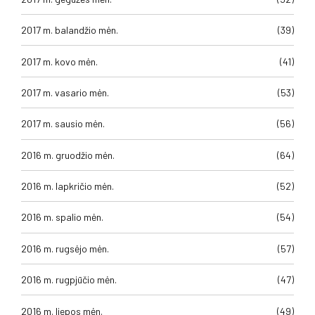
2017 m. balandžio mėn.
(39)
2017 m. kovo mėn.
(41)
2017 m. vasario mėn.
(53)
2017 m. sausio mėn.
(56)
2016 m. gruodžio mėn.
(64)
2016 m. lapkričio mėn.
(52)
2016 m. spalio mėn.
(54)
2016 m. rugsėjo mėn.
(57)
2016 m. rugpjūčio mėn.
(47)
2016 m. liepos mėn.
(49)