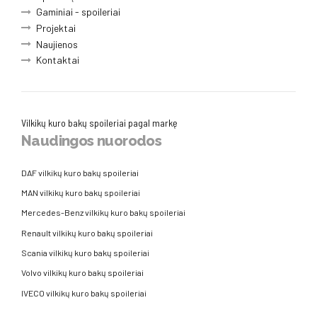
Gaminiai - spoileriai
Projektai
Naujienos
Kontaktai
Vilkikų kuro bakų spoileriai pagal markę
Naudingos nuorodos
DAF vilkikų kuro bakų spoileriai
MAN vilkikų kuro bakų spoileriai
Mercedes-Benz vilkikų kuro bakų spoileriai
Renault vilkikų kuro bakų spoileriai
Scania vilkikų kuro bakų spoileriai
Volvo vilkikų kuro bakų spoileriai
IVECO vilkikų kuro bakų spoileriai