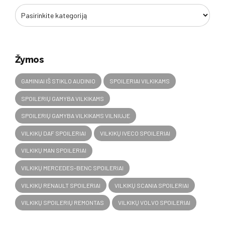
Žymos
GAMINIAI IŠ STIKLO AUDINIO
SPOILERIAI VILKIKAMS
SPOILERIŲ GAMYBA VILKIKAMS
SPOILERIŲ GAMYBA VILKIKAMS VILNIUJE
VILKIKŲ DAF SPOILERIAI
VILKIKŲ IVECO SPOILERIAI
VILKIKŲ MAN SPOILERIAI
VILKIKŲ MERCEDES-BENC SPOILERIAI
VILKIKŲ RENAULT SPOILERIAI
VILKIKŲ SCANIA SPOILERIAI
VILKIKŲ SPOILERIŲ REMONTAS
VILKIKŲ VOLVO SPOILERIAI