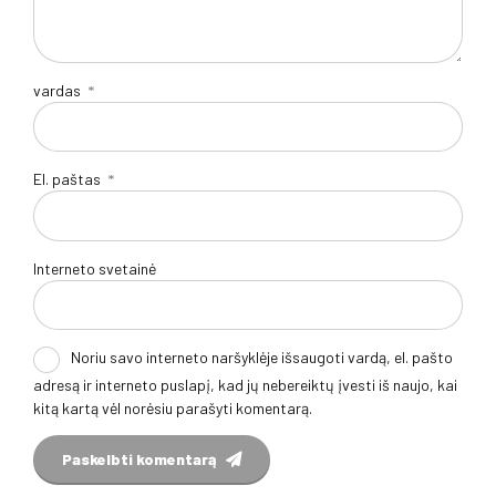
vardas
*
El. paštas
*
Interneto svetainė
Noriu savo interneto naršyklėje išsaugoti vardą, el. pašto
adresą ir interneto puslapį, kad jų nebereiktų įvesti iš naujo, kai
kitą kartą vėl norėsiu parašyti komentarą.
Paskelbti komentarą