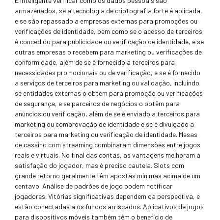
É inteligente verificar como os dados pessoais são
armazenados, se a tecnologia de criptografia forte é aplicada,
e se são repassado a empresas externas para promoções ou
verificações de identidade, bem como se o acesso de terceiros
é concedido para publicidade ou verificação de identidade, e se
outras empresas o recebem para marketing ou verificações de
conformidade, além de se é fornecido a terceiros para
necessidades promocionais ou de verificação, e se é fornecido
a serviços de terceiros para marketing ou validação, incluindo
se entidades externas o obtêm para promoção ou verificações
de segurança, e se parceiros de negócios o obtêm para
anúncios ou verificação, além de se é enviado a terceiros para
marketing ou comprovação de identidade e se é divulgado a
terceiros para marketing ou verificação de identidade. Mesas
de cassino com streaming combinaram dimensões entre jogos
reais e virtuais. No final das contas, as vantagens melhoram a
satisfação do jogador, mas é preciso cautela. Slots com
grande retorno geralmente têm apostas mínimas acima de um
centavo. Análise de padrões de jogo podem notificar
jogadores. Vitórias significativas dependem da perspectiva, e
estão conectadas a os fundos arriscados. Aplicativos de jogos
para dispositivos móveis também têm o benefício de