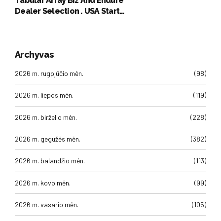
Tabular Array Biz And Endure
Dealer Selection . USA Start
Spinning 200fs-us.com
Archyvas
2026 m. rugpjūčio mėn.
(98)
2026 m. liepos mėn.
(119)
2026 m. birželio mėn.
(228)
2026 m. gegužės mėn.
(382)
2026 m. balandžio mėn.
(113)
2026 m. kovo mėn.
(99)
2026 m. vasario mėn.
(105)