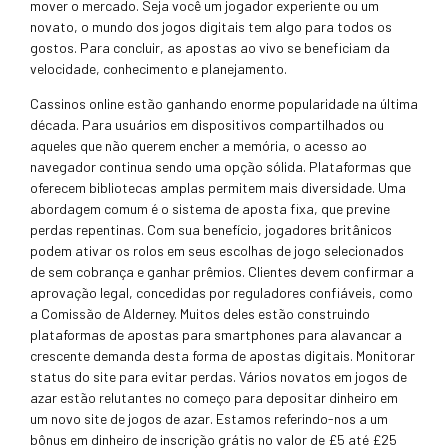
mover o mercado. Seja você um jogador experiente ou um
novato, o mundo dos jogos digitais tem algo para todos os
gostos. Para concluir, as apostas ao vivo se beneficiam da
velocidade, conhecimento e planejamento.
Cassinos online estão ganhando enorme popularidade na última
década. Para usuários em dispositivos compartilhados ou
aqueles que não querem encher a memória, o acesso ao
navegador continua sendo uma opção sólida. Plataformas que
oferecem bibliotecas amplas permitem mais diversidade. Uma
abordagem comum é o sistema de aposta fixa, que previne
perdas repentinas. Com sua benefício, jogadores britânicos
podem ativar os rolos em seus escolhas de jogo selecionados
de sem cobrança e ganhar prêmios. Clientes devem confirmar a
aprovação legal, concedidas por reguladores confiáveis, como
a Comissão de Alderney. Muitos deles estão construindo
plataformas de apostas para smartphones para alavancar a
crescente demanda desta forma de apostas digitais. Monitorar
status do site para evitar perdas. Vários novatos em jogos de
azar estão relutantes no começo para depositar dinheiro em
um novo site de jogos de azar. Estamos referindo-nos a um
bônus em dinheiro de inscrição grátis no valor de £5 até £25