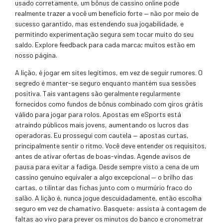
usado corretamente, um bônus de cassino online pode
realmente trazer a você um benefício forte — não por meio de
sucesso garantido, mas estendendo sua jogabilidade, e
permitindo experimentação segura sem tocar muito do seu
saldo. Explore feedback para cada marca; muitos estão em
nosso página.
A lição, é jogar em sites legítimos, em vez de seguir rumores. O
segredo é manter-se seguro enquanto mantém sua sessões
positiva. Tais vantagens são geralmente regularmente
fornecidos como fundos de bônus combinado com giros grátis
válido para jogar para rolos. Apostas em eSports está
atraindo públicos mais jovens, aumentando os lucros das
operadoras. Eu prossegui com cautela — apostas curtas,
principalmente sentir o ritmo. Você deve entender os requisitos,
antes de ativar ofertas de boas-vindas. Agende avisos de
pausa para evitar a fadiga. Desde sempre ​​visto a cena de um
cassino genuíno equivaler a algo excepcional — o brilho das
cartas, o tilintar das fichas junto com o murmúrio fraco do
salão. A lição é, nunca jogue descuidadamente, então escolha
seguro em vez de chamativo. Basquete: assista à contagem de
faltas ao vivo para prever os minutos do banco e cronometrar