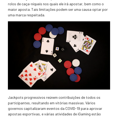
rolos de caça-níqueis nos quais ele irá apostar, bem como o
maior aposta. Tais limitações podem ser uma causa optar por
uma marca respeitada.
Jackpots progressivos reúnem contribuições de todos os
participantes, resultando em vitórias massivas. Vários
governos capitalizaram eventos da COVID-19 para aprovar
apostas esportivas, e várias atividades de iGaming estão