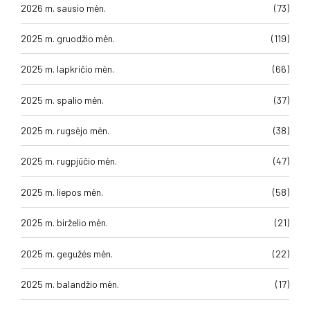
2026 m. sausio mėn.
(73)
2025 m. gruodžio mėn.
(119)
2025 m. lapkričio mėn.
(66)
2025 m. spalio mėn.
(37)
2025 m. rugsėjo mėn.
(38)
2025 m. rugpjūčio mėn.
(47)
2025 m. liepos mėn.
(58)
2025 m. birželio mėn.
(21)
2025 m. gegužės mėn.
(22)
2025 m. balandžio mėn.
(17)