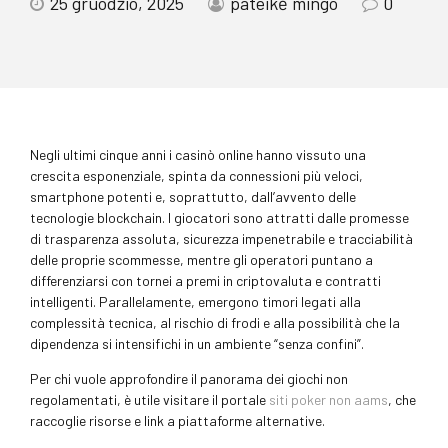
25 gruodžio, 2025
pateikė mingo
0
Negli ultimi cinque anni i casinò online hanno vissuto una
crescita esponenziale, spinta da connessioni più veloci,
smartphone potenti e, soprattutto, dall’avvento delle
tecnologie blockchain. I giocatori sono attratti dalle promesse
di trasparenza assoluta, sicurezza impenetrabile e tracciabilità
delle proprie scommesse, mentre gli operatori puntano a
differenziarsi con tornei a premi in criptovaluta e contratti
intelligenti. Parallelamente, emergono timori legati alla
complessità tecnica, al rischio di frodi e alla possibilità che la
dipendenza si intensifichi in un ambiente “senza confini”.
Per chi vuole approfondire il panorama dei giochi non
regolamentati, è utile visitare il portale
siti poker non aams
, che
raccoglie risorse e link a piattaforme alternative.