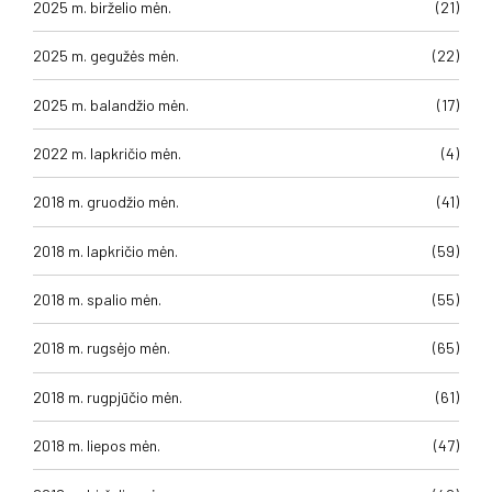
2025 m. birželio mėn.
(21)
2025 m. gegužės mėn.
(22)
2025 m. balandžio mėn.
(17)
2022 m. lapkričio mėn.
(4)
2018 m. gruodžio mėn.
(41)
2018 m. lapkričio mėn.
(59)
2018 m. spalio mėn.
(55)
2018 m. rugsėjo mėn.
(65)
2018 m. rugpjūčio mėn.
(61)
2018 m. liepos mėn.
(47)