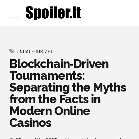
UNCATEGORIZED
Blockchain‑Driven
Tournaments:
Separating the Myths
from the Facts in
Modern Online
Casinos