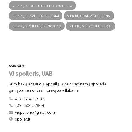
VILKIKŲ MERCEDES-BENC SPOILERIAI
VILKIKŲ RENAULT SPOILERIAI
VILKIKŲ SCANIA SPOILERIAI
VILKIKŲ SPOILERIŲ REMONTAS
VILKIKŲ VOLVO SPOILERIAI
Apie mus
VJ spoileris, UAB
Kuro bakų apsaugų-apdailų, kitaip vadinamų spoileriai:
gamyba, remontas ir prekyba vilkikams.
+370 604 60982
+370 604 32949
vjspoileris@gmail.com
spoiler.lt