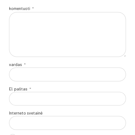
komentuoti
*
vardas
*
El. paštas
*
Interneto svetainė