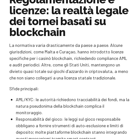
licenze: la realtà legale
dei tornei basati su
blockchain
La normativa varia drasticamente da paese a paese. Alcune
giurisdizioni, come Malta e Curaçao, hanno introdotto licenze
specifiche per i casinò blockchain, richiedendo compliance AML
e audit periodici. Altre, come gli Stati Uniti, mantengono un
divieto quasi totale sui giochi d’azzardo in criptovaluta, a meno
che non siano collegati a una licenza statale tradizionale.
Sfide principali:
AML/KYC: le autorità richiedono tracciabilità dei fondi, ma la
natura pseudonima della blockchain complica il
monitoraggio.
Responsabilità del gioco: le leggi sul gioco responsabile
obbligano a fornire strumenti di auto‑esclusione e limiti di
deposito; molte piattaforme blockchain stanno integrando
questi meccanismi tramite smart contract.