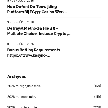
9 RUGPJŪČIO, 2026
Hoe Oefent De Toewijding
Platform Bij FG777 Casino Werk
Casino Fambet • binnen België
9 RUGPJŪČIO, 2026
Collect Bonus
Defrayal Method & Hie 4 5 –
Multiple Choice , Include Crypto ,
VISAMasterCard , And Notecase
9 RUGPJŪČIO, 2026
Depository ; Largely Swift Payouts .
3dice-casino.com - American area
Bonus Betting Requirements
Start Spinning
https://www.kasyno-
hellspin.com/ — PL Start Winning
Archyvas
2026 m. rugpjūčio mėn.
(158)
2026 m. liepos mėn.
(119)
2026 m. birželio mėn.
(228)