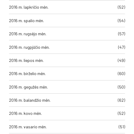
2016 m. lapkričio mėn.
(52)
2016 m. spalio mėn.
(54)
2016 m. rugsėjo mėn.
(57)
2016 m. rugpjūčio mėn.
(47)
2016 m. liepos mėn.
(49)
2016 m. birželio mėn.
(60)
2016 m. gegužės mėn.
(50)
2016 m. balandžio mėn.
(62)
2016 m. kovo mėn.
(52)
2016 m. vasario mėn.
(51)