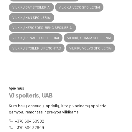
VILKIKŲ DAF SPOILERIAI
VILKIKŲ IVECO SPOILERIAI
VILKIKŲ MAN SPOILERIAI
VILKIKŲ MERCEDES-BENC SPOILERIAI
VILKIKŲ RENAULT SPOILERIAI
VILKIKŲ SCANIA SPOILERIAI
VILKIKŲ SPOILERIŲ REMONTAS
VILKIKŲ VOLVO SPOILERIAI
Apie mus
VJ spoileris, UAB
Kuro bakų apsaugų-apdailų, kitaip vadinamų spoileriai:
gamyba, remontas ir prekyba vilkikams.
+370 604 60982
+370 604 32949