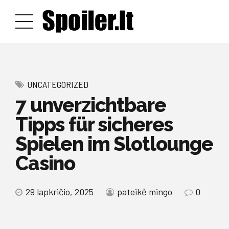
UNCATEGORIZED
7 unverzichtbare
Tipps für sicheres
Spielen im Slotlounge
Casino
29 lapkričio, 2025
pateikė mingo
0