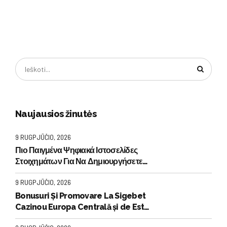
Naujausios žinutės
9 RUGPJŪČIO, 2026
Πιο Παιγμένα Ψηφιακά Ιστοσελίδες
Στοιχημάτων Για Να Δημιουργήσετε
Εισόδημα . ελληνική αγορά Start
9 RUGPJŪČIO, 2026
Playing Kingmaker Online Casino
Bonusuri Și Promovare La Sigebet
Cazinou Europa Centrală și de Est
Play & Earn Nitro