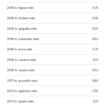
2018 m. liepos mėn.
(47)
2018 m. birželio mėn.
(49)
2018 m. gegužės mėn.
(52)
2018 m. balandžio mėn.
(65)
2018 m. kovo mėn.
(47)
2018 m. vasario mėn.
(51)
2018 m. sausio mėn.
(34)
2017 m. gruodžio mėn.
(56)
2017 m. lapkričio mėn.
(70)
2017 m. spalio mėn.
(51)