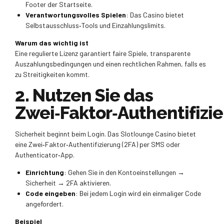
Footer der Startseite.
Verantwortungsvolles Spielen
: Das Casino bietet
Selbstausschluss‑Tools und Einzahlungslimits.
Warum das wichtig ist
Eine regulierte Lizenz garantiert faire Spiele, transparente
Auszahlungsbedingungen und einen rechtlichen Rahmen, falls es
zu Streitigkeiten kommt.
2. Nutzen Sie das
Zwei‑Faktor‑Authentifizi
Sicherheit beginnt beim Login. Das Slotlounge Casino bietet
eine Zwei‑Faktor‑Authentifizierung (2FA) per SMS oder
Authenticator‑App.
Einrichtung
: Gehen Sie in den Kontoeinstellungen →
Sicherheit → 2FA aktivieren.
Code eingeben
: Bei jedem Login wird ein einmaliger Code
angefordert.
Beispiel