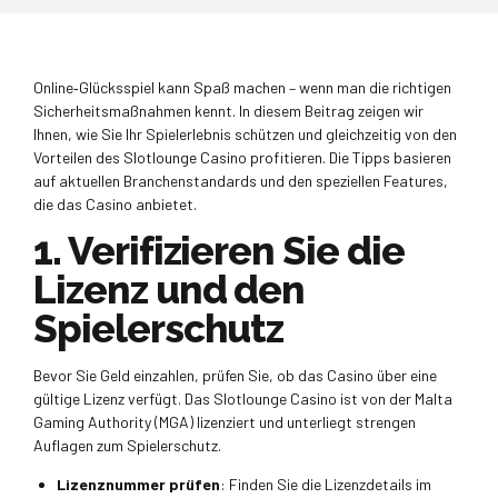
Online‑Glücksspiel kann Spaß machen – wenn man die richtigen
Sicherheitsmaßnahmen kennt. In diesem Beitrag zeigen wir
Ihnen, wie Sie Ihr Spielerlebnis schützen und gleichzeitig von den
Vorteilen des Slotlounge Casino profitieren. Die Tipps basieren
auf aktuellen Branchenstandards und den speziellen Features,
die das Casino anbietet.
1. Verifizieren Sie die
Lizenz und den
Spielerschutz
Bevor Sie Geld einzahlen, prüfen Sie, ob das Casino über eine
gültige Lizenz verfügt. Das Slotlounge Casino ist von der Malta
Gaming Authority (MGA) lizenziert und unterliegt strengen
Auflagen zum Spielerschutz.
Lizenznummer prüfen
: Finden Sie die Lizenzdetails im