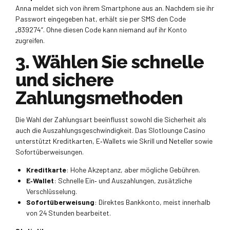
Anna meldet sich von ihrem Smartphone aus an. Nachdem sie ihr
Passwort eingegeben hat, erhält sie per SMS den Code
„839274“. Ohne diesen Code kann niemand auf ihr Konto
zugreifen.
3. Wählen Sie schnelle
und sichere
Zahlungsmethoden
Die Wahl der Zahlungsart beeinflusst sowohl die Sicherheit als
auch die Auszahlungsgeschwindigkeit. Das Slotlounge Casino
unterstützt Kreditkarten, E‑Wallets wie Skrill und Neteller sowie
Sofortüberweisungen.
Kreditkarte
: Hohe Akzeptanz, aber mögliche Gebühren.
E‑Wallet
: Schnelle Ein‑ und Auszahlungen, zusätzliche
Verschlüsselung.
Sofortüberweisung
: Direktes Bankkonto, meist innerhalb
von 24 Stunden bearbeitet.