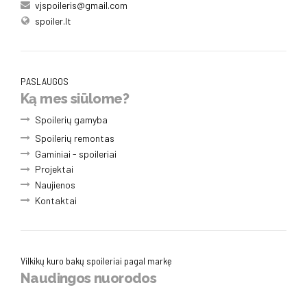
vjspoileris@gmail.com
spoiler.lt
PASLAUGOS
Ką mes siūlome?
Spoilerių gamyba
Spoilerių remontas
Gaminiai - spoileriai
Projektai
Naujienos
Kontaktai
Vilkikų kuro bakų spoileriai pagal markę
Naudingos nuorodos