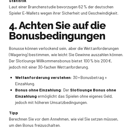
Statistik
Laut einer Branchenstudie bevorzugen 62 % der deutschen
Spieler E‑Wallets wegen ihrer Sicherheit und Geschwindigkeit.
4. Achten Sie auf die
Bonusbedingungen
Bonusse können verlockend sein, aber die Wettanforderungen
(Wagering) bestimmen, wie leicht Sie Gewinne auszahlen können.
Der Slotlounge Willkommensbonus bietet 100 % bis 200 €,
jedoch mit einer 30‑fachen Wettanforderung.
Wettanforderung verstehen
: 30 × Bonusbetrag +
Einzahlung.
Bonus ohne Einzahlung
: Der
Slotlounge Bonus ohne
Einzahlung
ermöglicht das Spielen ohne eigenes Geld,
jedoch mit höheren Umsatzbedingungen.
Tipp
Berechnen Sie vor dem Annehmen, wie viel Sie setzen müssen,
um den Bonus freizuschalten.