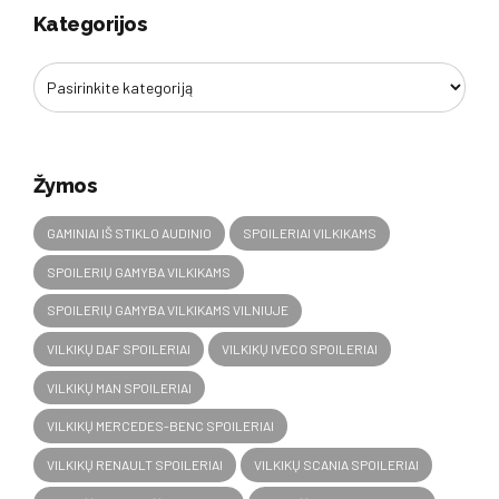
Kategorijos
Žymos
GAMINIAI IŠ STIKLO AUDINIO
SPOILERIAI VILKIKAMS
SPOILERIŲ GAMYBA VILKIKAMS
SPOILERIŲ GAMYBA VILKIKAMS VILNIUJE
VILKIKŲ DAF SPOILERIAI
VILKIKŲ IVECO SPOILERIAI
VILKIKŲ MAN SPOILERIAI
VILKIKŲ MERCEDES-BENC SPOILERIAI
VILKIKŲ RENAULT SPOILERIAI
VILKIKŲ SCANIA SPOILERIAI