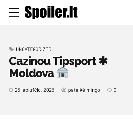
UNCATEGORIZED
Cazinou Tipsport ✱
Moldova
25 lapkričio, 2025
pateikė mingo
0