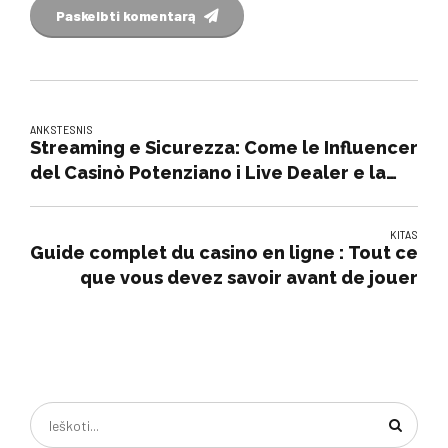
Paskelbti komentarą
ANKSTESNIS
Streaming e Sicurezza: Come le Influencer
del Casinò Potenziano i Live Dealer e la
Protezione dei Pagamenti
KITAS
Guide complet du casino en ligne : Tout ce
que vous devez savoir avant de jouer