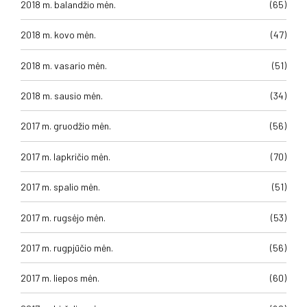
2018 m. balandžio mėn.
(65)
2018 m. kovo mėn.
(47)
2018 m. vasario mėn.
(51)
2018 m. sausio mėn.
(34)
2017 m. gruodžio mėn.
(56)
2017 m. lapkričio mėn.
(70)
2017 m. spalio mėn.
(51)
2017 m. rugsėjo mėn.
(53)
2017 m. rugpjūčio mėn.
(56)
2017 m. liepos mėn.
(60)