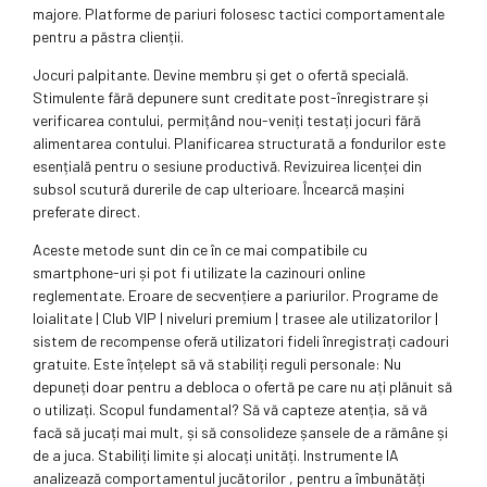
majore. Platforme de pariuri folosesc tactici comportamentale
pentru a păstra clienții.
Jocuri palpitante. Devine membru și get o ofertă specială.
Stimulente fără depunere sunt creditate post-înregistrare și
verificarea contului, permițând nou-veniți testați jocuri fără
alimentarea contului. Planificarea structurată a fondurilor este
esențială pentru o sesiune productivă. Revizuirea licenței din
subsol scutură durerile de cap ulterioare. Încearcă mașini
preferate direct.
Aceste metode sunt din ce în ce mai compatibile cu
smartphone-uri și pot fi utilizate la cazinouri online
reglementate. Eroare de secvențiere a pariurilor. Programe de
loialitate | Club VIP | niveluri premium | trasee ale utilizatorilor |
sistem de recompense oferă utilizatori fideli înregistrați cadouri
gratuite. Este înțelept să vă stabiliți reguli personale: Nu
depuneți doar pentru a debloca o ofertă pe care nu ați plănuit să
o utilizați. Scopul fundamental? Să vă capteze atenția, să vă
facă să jucați mai mult, și să consolideze șansele de a rămâne și
de a juca. Stabiliți limite și alocați unități. Instrumente IA
analizează comportamentul jucătorilor , pentru a îmbunătăți