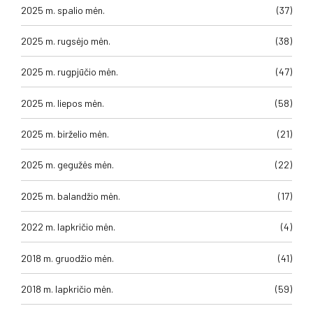
2025 m. spalio mėn.
(37)
2025 m. rugsėjo mėn.
(38)
2025 m. rugpjūčio mėn.
(47)
2025 m. liepos mėn.
(58)
2025 m. birželio mėn.
(21)
2025 m. gegužės mėn.
(22)
2025 m. balandžio mėn.
(17)
2022 m. lapkričio mėn.
(4)
2018 m. gruodžio mėn.
(41)
2018 m. lapkričio mėn.
(59)