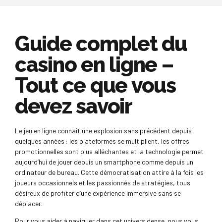
Guide complet du
casino en ligne –
Tout ce que vous
devez savoir
Le jeu en ligne connaît une explosion sans précédent depuis
quelques années : les plateformes se multiplient, les offres
promotionnelles sont plus alléchantes et la technologie permet
aujourd’hui de jouer depuis un smartphone comme depuis un
ordinateur de bureau. Cette démocratisation attire à la fois les
joueurs occasionnels et les passionnés de stratégies, tous
désireux de profiter d’une expérience immersive sans se
déplacer.
Pour vous aider à naviguer dans cet univers dense, nous vous