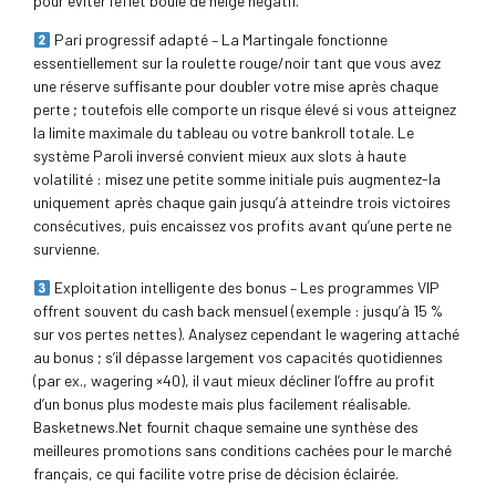
pour éviter l’effet boule de neige négatif.
Pari progressif adapté – La Martingale fonctionne
essentiellement sur la roulette rouge/noir tant que vous avez
une réserve suffisante pour doubler votre mise après chaque
perte ; toutefois elle comporte un risque élevé si vous atteignez
la limite maximale du tableau ou votre bankroll totale. Le
système Paroli inversé convient mieux aux slots à haute
volatilité : misez une petite somme initiale puis augmentez-la
uniquement après chaque gain jusqu’à atteindre trois victoires
consécutives, puis encaissez vos profits avant qu’une perte ne
survienne.
Exploitation intelligente des bonus – Les programmes VIP
offrent souvent du cash back mensuel (exemple : jusqu’à 15 %
sur vos pertes nettes). Analysez cependant le wagering attaché
au bonus ; s’il dépasse largement vos capacités quotidiennes
(par ex., wagering ×40), il vaut mieux décliner l’offre au profit
d’un bonus plus modeste mais plus facilement réalisable.
Basketnews.Net fournit chaque semaine une synthèse des
meilleures promotions sans conditions cachées pour le marché
français, ce qui facilite votre prise de décision éclairée.