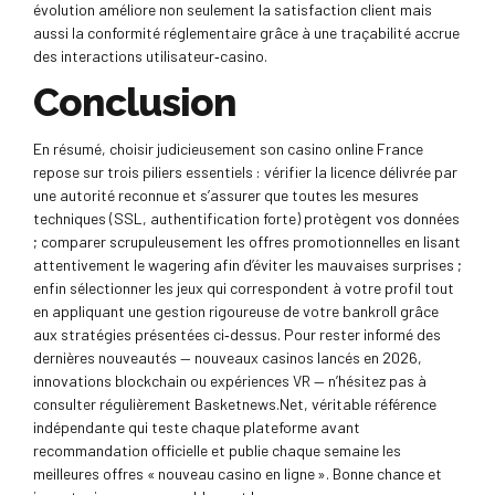
évolution améliore non seulement la satisfaction client mais
aussi la conformité réglementaire grâce à une traçabilité accrue
des interactions utilisateur‑casino.
Conclusion
En résumé, choisir judicieusement son casino online France
repose sur trois piliers essentiels : vérifier la licence délivrée par
une autorité reconnue et s’assurer que toutes les mesures
techniques (SSL, authentification forte) protègent vos données
; comparer scrupuleusement les offres promotionnelles en lisant
attentivement le wagering afin d’éviter les mauvaises surprises ;
enfin sélectionner les jeux qui correspondent à votre profil tout
en appliquant une gestion rigoureuse de votre bankroll grâce
aux stratégies présentées ci‑dessus. Pour rester informé des
dernières nouveautés — nouveaux casinos lancés en 2026,
innovations blockchain ou expériences VR — n’hésitez pas à
consulter régulièrement Basketnews.Net, véritable référence
indépendante qui teste chaque plateforme avant
recommandation officielle et publie chaque semaine les
meilleures offres « nouveau casino en ligne ». Bonne chance et