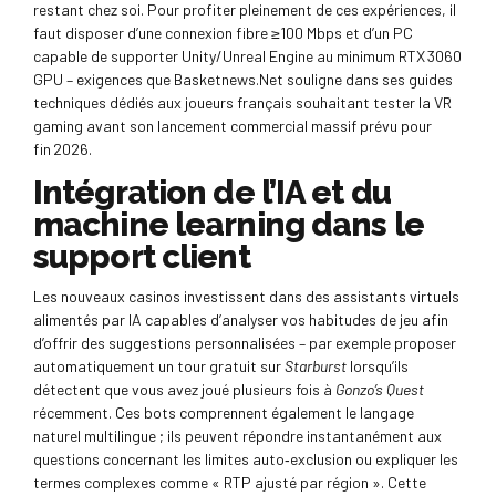
restant chez soi. Pour profiter pleinement de ces expériences, il
faut disposer d’une connexion fibre ≥100 Mbps et d’un PC
capable de supporter Unity/Unreal Engine au minimum RTX 3060
GPU – exigences que Basketnews.Net souligne dans ses guides
techniques dédiés aux joueurs français souhaitant tester la VR
gaming avant son lancement commercial massif prévu pour
fin 2026.
Intégration de l’IA et du
machine learning dans le
support client
Les nouveaux casinos investissent dans des assistants virtuels
alimentés par IA capables d’analyser vos habitudes de jeu afin
d’offrir des suggestions personnalisées – par exemple proposer
automatiquement un tour gratuit sur
Starburst
lorsqu’ils
détectent que vous avez joué plusieurs fois à
Gonzo’s Quest
récemment. Ces bots comprennent également le langage
naturel multilingue ; ils peuvent répondre instantanément aux
questions concernant les limites auto‑exclusion ou expliquer les
termes complexes comme « RTP ajusté par région ». Cette