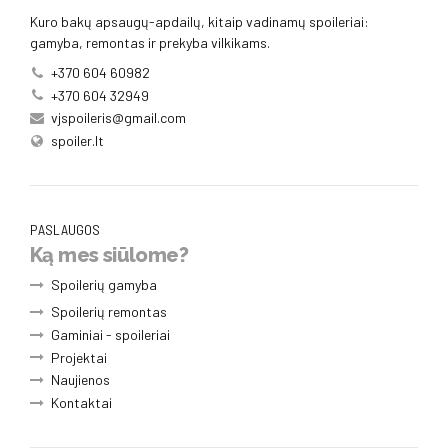
Kuro bakų apsaugų-apdailų, kitaip vadinamų spoileriai:
gamyba, remontas ir prekyba vilkikams.
+370 604 60982
+370 604 32949
vjspoileris@gmail.com
spoiler.lt
PASLAUGOS
Ką mes siūlome?
Spoilerių gamyba
Spoilerių remontas
Gaminiai - spoileriai
Projektai
Naujienos
Kontaktai