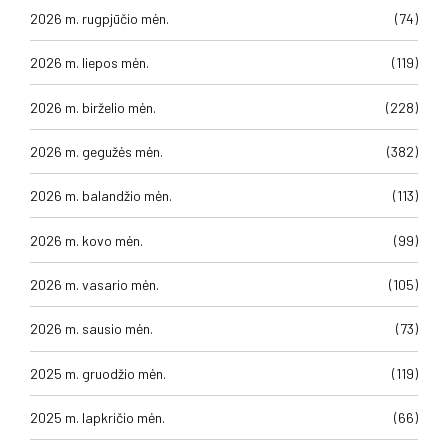
2026 m. rugpjūčio mėn.
(74)
2026 m. liepos mėn.
(119)
2026 m. birželio mėn.
(228)
2026 m. gegužės mėn.
(382)
2026 m. balandžio mėn.
(113)
2026 m. kovo mėn.
(99)
2026 m. vasario mėn.
(105)
2026 m. sausio mėn.
(73)
2025 m. gruodžio mėn.
(119)
2025 m. lapkričio mėn.
(66)