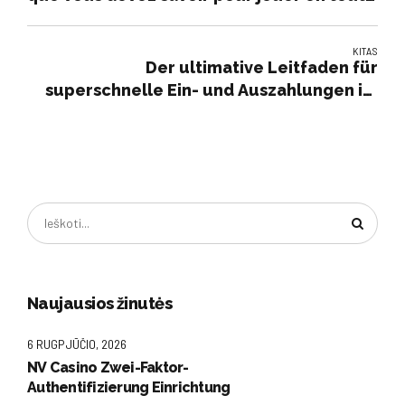
sécurité et maximiser vos gains
KITAS
Der ultimative Leitfaden für
superschnelle Ein- und Auszahlungen im
Crazybuzzer Casino
Naujausios žinutės
6 RUGPJŪČIO, 2026
NV Casino Zwei-Faktor-
Authentifizierung Einrichtung