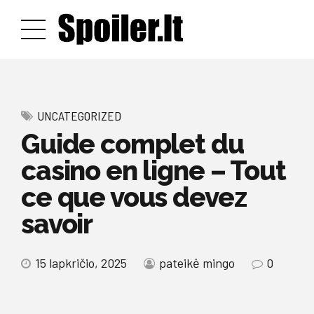
UNCATEGORIZED
Guide complet du
casino en ligne – Tout
ce que vous devez
savoir
15 lapkričio, 2025
pateikė mingo
0