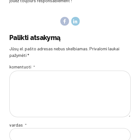
jouez toujours responsablement !
Palikti atsakymą
Jūsų el. pašto adresas nebus skelbiamas. Privalomi laukai
pažymėti *
komentuoti
*
vardas
*