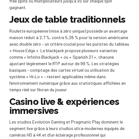
free spins ou multiplicateurs jusqu’à x5 sur chaque spin
gagnant.
Jeux de table traditionnels
Roulette européenne (mise à zéro unique) possède un avantage
maison réduit à 2,7 %, contre 5,26 % pour la version américaine
avec double zéro – un critère crucial pour les puristes du tableau
« House Edge ». Le blackjack propose plusieurs variantes
comme « Infinite Blackjack » ou « Spanish 21 », chacune
ajustant légèrement le RTP autour de 99 %. Les stratégies
basiques – comptage des cartes virtuel ou utilisation du
système « Hi‑Lo » – restent applicables même dans
l’environnement numérique grâce aux statistiques affichées en
temps réel sur l’écran du joueur.
Casino live & expériences
immersives
Les studios Evolution Gaming et Pragmatic Play dominent le
segment live grâce à leurs studios ultra‑modernes équipés de
caméras HD à 4K et d’un éclairage professionnel qui