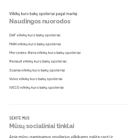
Vilkikų kuro bakų spoileriai pagal markę
Naudingos nuorodos
DAF vilkikų kuro bakų spoileriai
MAN vilkikų kuro bakų spoileriai
Mercedes-Benz vilkikų kuro bakų spoileriai
Renault vilkikų kuro bakų spoileriai
Scania vilkikų kuro bakų spoileriai
Volvo vilkikų kuro bakų spoileriai
IVECO vilkikų kuro bakų spoileriai
SEKITE MUS
Mūsų socialiniai tinklai
Apie mūsų gaminamus spoilerius vilkikams galite rasti ir