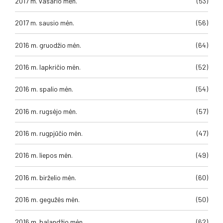
2017 m. vasario mėn.
(53)
2017 m. sausio mėn.
(56)
2016 m. gruodžio mėn.
(64)
2016 m. lapkričio mėn.
(52)
2016 m. spalio mėn.
(54)
2016 m. rugsėjo mėn.
(57)
2016 m. rugpjūčio mėn.
(47)
2016 m. liepos mėn.
(49)
2016 m. birželio mėn.
(60)
2016 m. gegužės mėn.
(50)
2016 m. balandžio mėn.
(62)