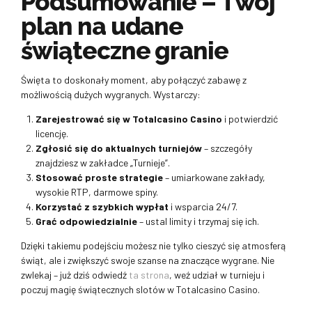
Podsumowanie – Twój
plan na udane
świąteczne granie
Święta to doskonały moment, aby połączyć zabawę z
możliwością dużych wygranych. Wystarczy:
Zarejestrować się w Totalcasino Casino
i potwierdzić
licencję.
Zgłosić się do aktualnych turniejów
– szczegóły
znajdziesz w zakładce „Turnieje”.
Stosować proste strategie
– umiarkowane zakłady,
wysokie RTP, darmowe spiny.
Korzystać z szybkich wypłat
i wsparcia 24/7.
Grać odpowiedzialnie
– ustal limity i trzymaj się ich.
Dzięki takiemu podejściu możesz nie tylko cieszyć się atmosferą
świąt, ale i zwiększyć swoje szanse na znaczące wygrane. Nie
zwlekaj – już dziś odwiedź
ta strona
, weź udział w turnieju i
poczuj magię świątecznych slotów w Totalcasino Casino.