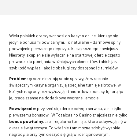
Wielu polskich graczy wchodzi do kasyna online, kierując się
jedynie bonusami powitalnymi. To naturalne – darmowe spiny i
podwojenie pierwszego depozytu kuszą każdego nowicjusza.
Niestety, skupienie się wyłącznie na startowej ofercie często
prowadzi do pomijania ważniejszych elementów, takich jak
szybkość wypłat, jakość obsługi czy dostępność turniejów.
Problem:
gracze nie zdają sobie sprawy, że w sezonie
świątecznym kasyna organizują specjalne turnieje slotowe, w
których nagrody przewyższają standardowe bonusy. Ignorując
je, tracą szansę na dodatkowe wygrane i emocje.
Rozwiązanie:
przyjrzeć się ofercie całego serwisu, a nie tylko
pierwszemu bonusowi. W Totalcasino Casino znajdziesz nie tylko
bonus powitalny
, ale i regularne turnieje, które odbywają się w
okresie świątecznym. To właśnie tam można zdobyć wysokie
nagrody, a przy tym cieszyć się grą w licencjonowanym,