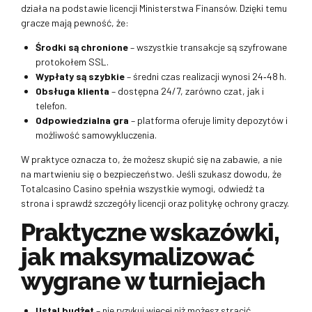
działa na podstawie licencji Ministerstwa Finansów. Dzięki temu
gracze mają pewność, że:
Środki są chronione
– wszystkie transakcje są szyfrowane
protokołem SSL.
Wypłaty są szybkie
– średni czas realizacji wynosi 24‑48 h.
Obsługa klienta
– dostępna 24/7, zarówno czat, jak i
telefon.
Odpowiedzialna gra
– platforma oferuje limity depozytów i
możliwość samowykluczenia.
W praktyce oznacza to, że możesz skupić się na zabawie, a nie
na martwieniu się o bezpieczeństwo. Jeśli szukasz dowodu, że
Totalcasino Casino spełnia wszystkie wymogi, odwiedź ta
strona i sprawdź szczegóły licencji oraz politykę ochrony graczy.
Praktyczne wskazówki,
jak maksymalizować
wygrane w turniejach
Ustal budżet
– nie ryzykuj więcej niż możesz stracić.