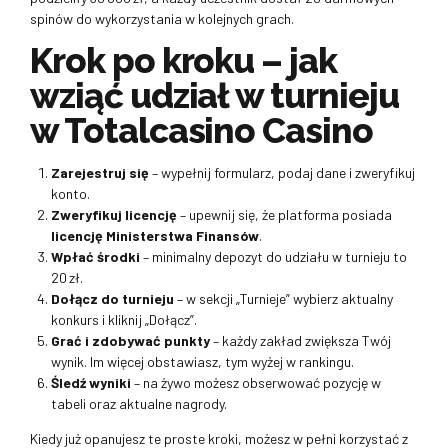
spinów do wykorzystania w kolejnych grach.
Krok po kroku – jak
wziąć udział w turnieju
w Totalcasino Casino
Zarejestruj się
– wypełnij formularz, podaj dane i zweryfikuj
konto.
Zweryfikuj licencję
– upewnij się, że platforma posiada
licencję Ministerstwa Finansów
.
Wpłać środki
– minimalny depozyt do udziału w turnieju to
20 zł.
Dołącz do turnieju
– w sekcji „Turnieje” wybierz aktualny
konkurs i kliknij „Dołącz”.
Grać i zdobywać punkty
– każdy zakład zwiększa Twój
wynik. Im więcej obstawiasz, tym wyżej w rankingu.
Śledź wyniki
– na żywo możesz obserwować pozycję w
tabeli oraz aktualne nagrody.
Kiedy już opanujesz te proste kroki, możesz w pełni korzystać z