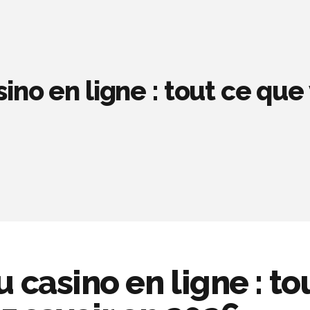
no en ligne : tout ce que
casino en ligne : to