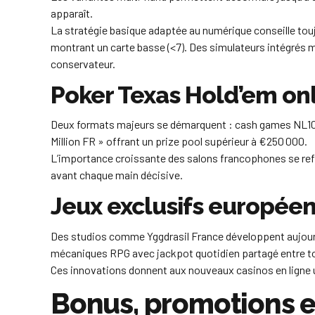
apparaît.
La stratégie basique adaptée au numérique conseille toujo
montrant un carte basse (<7). Des simulateurs intégrés m
conservateur.
Poker Texas Hold’em on
Deux formats majeurs se démarquent : cash games NL10
Million FR » offrant un prize pool supérieur à €250 000.
L’importance croissante des salons francophones se refl
avant chaque main décisive.
Jeux exclusifs europée
Des studios comme Yggdrasil France développent aujourd’h
mécaniques RPG avec jackpot quotidien partagé entre to
Ces innovations donnent aux nouveaux casinos en ligne u
Bonus, promotions 