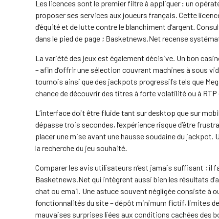
Les licences sont le premier filtre à appliquer : un opérat
proposer ses services aux joueurs français. Cette licenc
d’équité et de lutte contre le blanchiment d’argent. Consult
dans le pied de page ; Basketnews.Net recense systéma
La variété des jeux est également décisive. Un bon casi
– afin d’offrir une sélection couvrant machines à sous vid
tournois ainsi que des jackpots progressifs tels que Mega
chance de découvrir des titres à forte volatilité ou à RTP
L’interface doit être fluide tant sur desktop que sur mob
dépasse trois secondes, l’expérience risque d’être frus
placer une mise avant une hausse soudaine du jackpot. Un
la recherche du jeu souhaité.
Comparer les avis utilisateurs n’est jamais suffisant ; i
Basketnews.Net qui intègrent aussi bien les résultats d’
chat ou email. Une astuce souvent négligée consiste à o
fonctionnalités du site – dépôt minimum fictif, limites de
mauvaises surprises liées aux conditions cachées des b