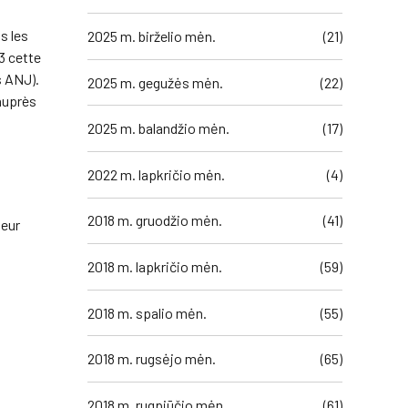
s les
2025 m. birželio mėn.
(21)
3 cette
s ANJ).
2025 m. gegužės mėn.
(22)
 auprès
2025 m. balandžio mėn.
(17)
2022 m. lapkričio mėn.
(4)
2018 m. gruodžio mėn.
(41)
leur
2018 m. lapkričio mėn.
(59)
2018 m. spalio mėn.
(55)
2018 m. rugsėjo mėn.
(65)
2018 m. rugpjūčio mėn.
(61)