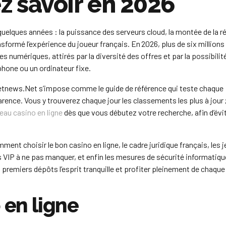
z savoir en 2026
uelques années : la puissance des serveurs cloud, la montée de la ré
formé l’expérience du joueur français. En 2026, plus de six millions
 numériques, attirés par la diversité des offres et par la possibilit
hone ou un ordinateur fixe.
ketnews.Net s’impose comme le guide de référence qui teste chaque
arence. Vous y trouverez chaque jour les classements les plus à jour ;
eau casino en ligne
dès que vous débutez votre recherche, afin d’évit
ent choisir le bon casino en ligne, le cadre juridique français, les 
VIP à ne pas manquer, et enfin les mesures de sécurité informatiqu
 premiers dépôts l’esprit tranquille et profiter pleinement de chaque
 en ligne