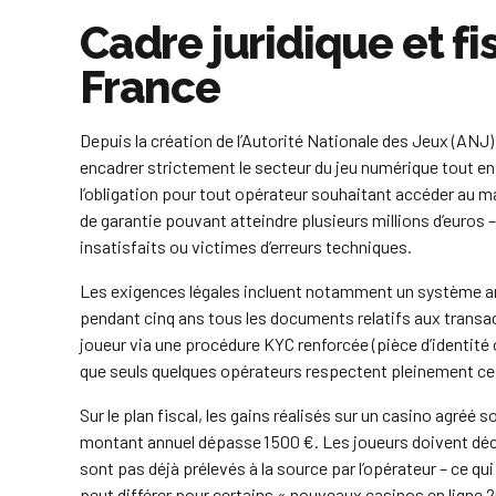
Cadre juridique et fi
France
Depuis la création de l’Autorité Nationale des Jeux (ANJ)
encadrer strictement le secteur du jeu numérique tout e
l’obligation pour tout opérateur souhaitant accéder au m
de garantie pouvant atteindre plusieurs millions d’euros 
insatisfaits ou victimes d’erreurs techniques.
Les exigences légales incluent notamment un système ant
pendant cinq ans tous les documents relatifs aux transacti
joueur via une procédure KYC renforcée (pièce d’identité 
que seuls quelques opérateurs respectent pleinement ces
Sur le plan fiscal, les gains réalisés sur un casino agréé 
montant annuel dépasse 1 500 €. Les joueurs doivent décla
sont pas déjà prélevés à la source par l’opérateur – ce q
peut différer pour certains « nouveaux casinos en ligne