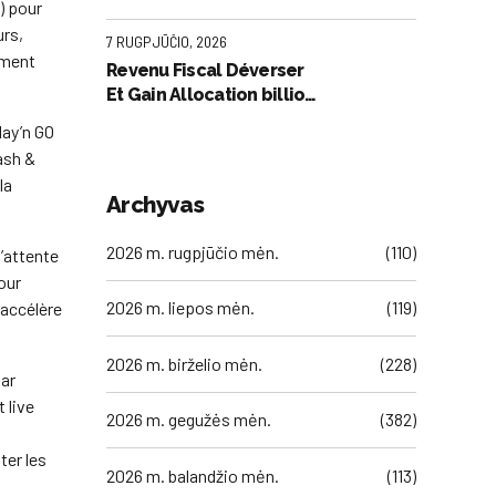
) pour
Usable · Australian area
urs,
Spin to Win
7 RUGPJŪČIO, 2026
rement
ripperaustralia.com
Revenu Fiscal Déverser
Et Gain Allocation billion-
casino.com -- France
lay’n GO
Sign Up Today
cash &
la
Archyvas
2026 m. rugpjūčio mėn.
(110)
d’attente
our
2026 m. liepos mėn.
(119)
 accélère
2026 m. birželio mėn.
(228)
par
 live
2026 m. gegužės mėn.
(382)
ter les
2026 m. balandžio mėn.
(113)