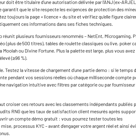
eur doit être titulaire d’une autorisation délivrée par l’ANJ (ex‑ARJEL
e garantit que le site respecte les exigences de protection des mine
ez toujours la page « licence » du site et vérifiez qu’elle figure clai
tiquement ces informations dans ses fiches techniques.
no réunit plusieurs fournisseurs renommés – NetEnt, Microgaming, P
éo (plus de 500 titres), tables de roulette classiques ou live, poker 
 Moolah ou Divine Fortune. Plus la palette est large, plus vous avez 
 élevé (≥96 %).
ile. Testez la vitesse de chargement d’une partie demo : si le temps 
trante pendant vos sessions réelles où chaque milliseconde compte p
e navigation intuitive avec filtres par catégorie ou par fournisseur
l faut croiser ces retours avec les classements indépendants publiés 
audits RNG que les taux de satisfaction client mesurés après support
uvrir un compte démo gratuit : vous pourrez tester toutes les
 mise, processus KYC – avant d’engager votre argent réel et ainsi évi
onus.