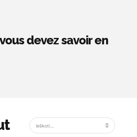
 vous devez savoir en
ut