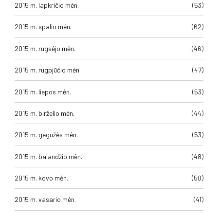
2015 m. lapkričio mėn.
(53)
2015 m. spalio mėn.
(62)
2015 m. rugsėjo mėn.
(46)
2015 m. rugpjūčio mėn.
(47)
2015 m. liepos mėn.
(53)
2015 m. birželio mėn.
(44)
2015 m. gegužės mėn.
(53)
2015 m. balandžio mėn.
(48)
2015 m. kovo mėn.
(50)
2015 m. vasario mėn.
(41)