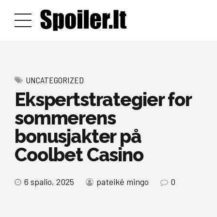
UNCATEGORIZED
Ekspertstrategier for
sommerens
bonusjakter på
Coolbet Casino
6 spalio, 2025
pateikė mingo
0