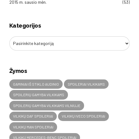
2015 m. sausio mėn.
(53)
Kategorijos
Žymos
GAMINIAI IŠ STIKLO AUDINIO
SPOILERIAI VILKIKAMS
SPOILERIŲ GAMYBA VILKIKAMS
SPOILERIŲ GAMYBA VILKIKAMS VILNIUJE
VILKIKŲ DAF SPOILERIAI
VILKIKŲ IVECO SPOILERIAI
VILKIKŲ MAN SPOILERIAI
VILKIKŲ MERCEDES-BENC SPOILERIAI