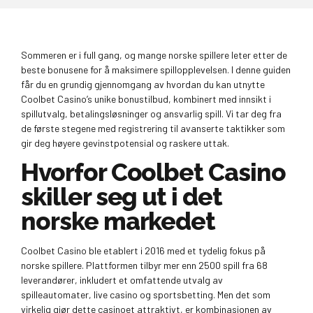
Sommeren er i full gang, og mange norske spillere leter etter de
beste bonusene for å maksimere spillopplevelsen. I denne guiden
får du en grundig gjennomgang av hvordan du kan utnytte
Coolbet Casino’s unike bonustilbud, kombinert med innsikt i
spillutvalg, betalingsløsninger og ansvarlig spill. Vi tar deg fra
de første stegene med registrering til avanserte taktikker som
gir deg høyere gevinstpotensial og raskere uttak.
Hvorfor Coolbet Casino
skiller seg ut i det
norske markedet
Coolbet Casino ble etablert i 2016 med et tydelig fokus på
norske spillere. Plattformen tilbyr mer enn 2500 spill fra 68
leverandører, inkludert et omfattende utvalg av
spilleautomater, live casino og sportsbetting. Men det som
virkelig gjør dette casinoet attraktivt, er kombinasjonen av