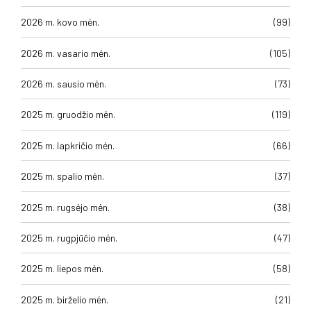
2026 m. kovo mėn.
(99)
2026 m. vasario mėn.
(105)
2026 m. sausio mėn.
(73)
2025 m. gruodžio mėn.
(119)
2025 m. lapkričio mėn.
(66)
2025 m. spalio mėn.
(37)
2025 m. rugsėjo mėn.
(38)
2025 m. rugpjūčio mėn.
(47)
2025 m. liepos mėn.
(58)
2025 m. birželio mėn.
(21)