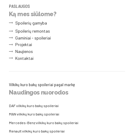
PASLAUGOS
Ką mes siūlome?
Spoilerių gamyba
Spoilerių remontas
Gaminiai - spoileriai
Projektai
Naujienos
Kontaktai
Vilkikų kuro bakų spoileriai pagal markę
Naudingos nuorodos
DAF vilkikų kuro bakų spoileriai
MAN vilkikų kuro bakų spoileriai
Mercedes-Benz vilkikų kuro bakų spoileriai
Renault vilkikų kuro bakų spoileriai