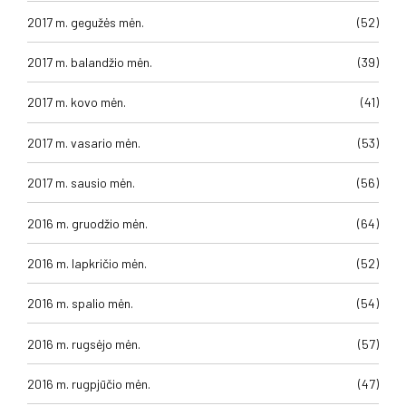
2017 m. gegužės mėn.
(52)
2017 m. balandžio mėn.
(39)
2017 m. kovo mėn.
(41)
2017 m. vasario mėn.
(53)
2017 m. sausio mėn.
(56)
2016 m. gruodžio mėn.
(64)
2016 m. lapkričio mėn.
(52)
2016 m. spalio mėn.
(54)
2016 m. rugsėjo mėn.
(57)
2016 m. rugpjūčio mėn.
(47)