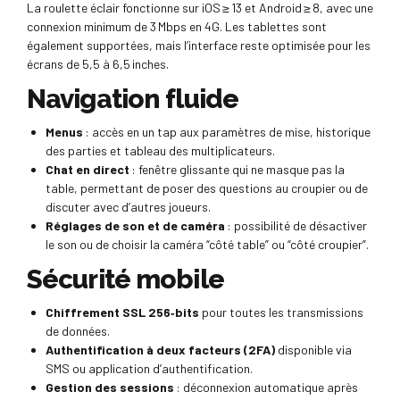
La roulette éclair fonctionne sur iOS ≥ 13 et Android ≥ 8, avec une
connexion minimum de 3 Mbps en 4G. Les tablettes sont
également supportées, mais l’interface reste optimisée pour les
écrans de 5,5 à 6,5 inches.
Navigation fluide
Menus
: accès en un tap aux paramètres de mise, historique
des parties et tableau des multiplicateurs.
Chat en direct
: fenêtre glissante qui ne masque pas la
table, permettant de poser des questions au croupier ou de
discuter avec d’autres joueurs.
Réglages de son et de caméra
: possibilité de désactiver
le son ou de choisir la caméra “côté table” ou “côté croupier”.
Sécurité mobile
Chiffrement SSL 256‑bits
pour toutes les transmissions
de données.
Authentification à deux facteurs (2FA)
disponible via
SMS ou application d’authentification.
Gestion des sessions
: déconnexion automatique après