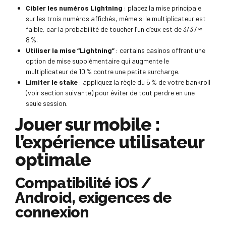
Cibler les numéros Lightning
: placez la mise principale
sur les trois numéros affichés, même si le multiplicateur est
faible, car la probabilité de toucher l’un d’eux est de 3/37 ≈
8 %.
Utiliser la mise “Lightning”
: certains casinos offrent une
option de mise supplémentaire qui augmente le
multiplicateur de 10 % contre une petite surcharge.
Limiter le stake
: appliquez la règle du 5 % de votre bankroll
(voir section suivante) pour éviter de tout perdre en une
seule session.
Jouer sur mobile :
l’expérience utilisateur
optimale
Compatibilité iOS /
Android, exigences de
connexion