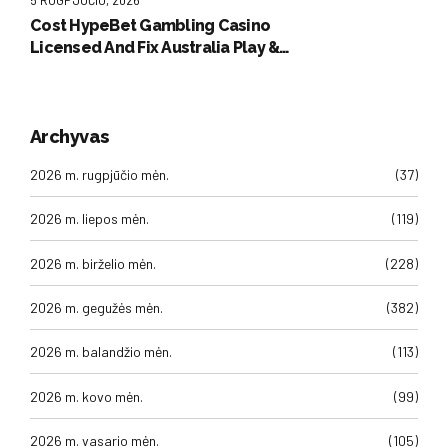
Cost HypeBet Gambling Casino
Licensed And Fix Australia Play &
Claim KingBet Casino
Archyvas
2026 m. rugpjūčio mėn.
(37)
2026 m. liepos mėn.
(119)
2026 m. birželio mėn.
(228)
2026 m. gegužės mėn.
(382)
2026 m. balandžio mėn.
(113)
2026 m. kovo mėn.
(99)
2026 m. vasario mėn.
(105)