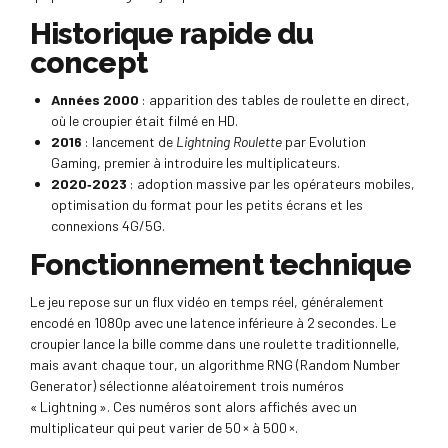
Historique rapide du
concept
Années 2000
: apparition des tables de roulette en direct,
où le croupier était filmé en HD.
2016
: lancement de
Lightning Roulette
par Evolution
Gaming, premier à introduire les multiplicateurs.
2020‑2023
: adoption massive par les opérateurs mobiles,
optimisation du format pour les petits écrans et les
connexions 4G/5G.
Fonctionnement technique
Le jeu repose sur un flux vidéo en temps réel, généralement
encodé en 1080p avec une latence inférieure à 2 secondes. Le
croupier lance la bille comme dans une roulette traditionnelle,
mais avant chaque tour, un algorithme RNG (Random Number
Generator) sélectionne aléatoirement trois numéros
« Lightning ». Ces numéros sont alors affichés avec un
multiplicateur qui peut varier de 50 × à 500 ×.