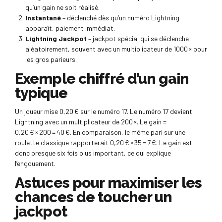
qu’un gain ne soit réalisé.
Instantané
– déclenché dès qu’un numéro Lightning
apparaît, paiement immédiat.
Lightning Jackpot
– jackpot spécial qui se déclenche
aléatoirement, souvent avec un multiplicateur de 1000 × pour
les gros parieurs.
Exemple chiffré d’un gain
typique
Un joueur mise 0,20 € sur le numéro 17. Le numéro 17 devient
Lightning avec un multiplicateur de 200 ×. Le gain =
0,20 € × 200 = 40 €. En comparaison, le même pari sur une
roulette classique rapporterait 0,20 € × 35 = 7 €. Le gain est
donc presque six fois plus important, ce qui explique
l’engouement.
Astuces pour maximiser les
chances de toucher un
jackpot