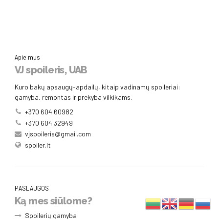
Apie mus
VJ spoileris, UAB
Kuro bakų apsaugų-apdailų, kitaip vadinamų spoileriai:
gamyba, remontas ir prekyba vilkikams.
+370 604 60982
+370 604 32949
vjspoileris@gmail.com
spoiler.lt
PASLAUGOS
Ką mes siūlome?
Spoilerių gamyba