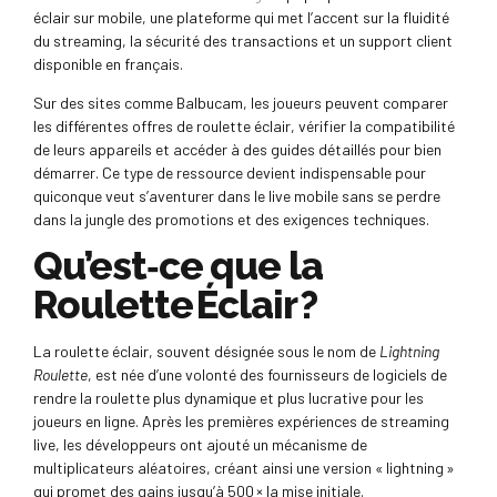
éclair sur mobile, une plateforme qui met l’accent sur la fluidité
du streaming, la sécurité des transactions et un support client
disponible en français.
Sur des sites comme Balbucam, les joueurs peuvent comparer
les différentes offres de roulette éclair, vérifier la compatibilité
de leurs appareils et accéder à des guides détaillés pour bien
démarrer. Ce type de ressource devient indispensable pour
quiconque veut s’aventurer dans le live mobile sans se perdre
dans la jungle des promotions et des exigences techniques.
Qu’est‑ce que la
Roulette Éclair ?
La roulette éclair, souvent désignée sous le nom de
Lightning
Roulette
, est née d’une volonté des fournisseurs de logiciels de
rendre la roulette plus dynamique et plus lucrative pour les
joueurs en ligne. Après les premières expériences de streaming
live, les développeurs ont ajouté un mécanisme de
multiplicateurs aléatoires, créant ainsi une version « lightning »
qui promet des gains jusqu’à 500 × la mise initiale.