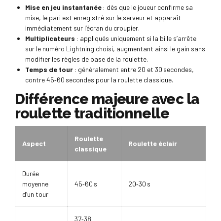
Mise en jeu instantanée
: dès que le joueur confirme sa
mise, le pari est enregistré sur le serveur et apparaît
immédiatement sur l’écran du croupier.
Multiplicateurs
: appliqués uniquement si la bille s’arrête
sur le numéro Lightning choisi, augmentant ainsi le gain sans
modifier les règles de base de la roulette.
Temps de tour
: généralement entre 20 et 30 secondes,
contre 45‑60 secondes pour la roulette classique.
Différence majeure avec la
roulette traditionnelle
Roulette
Aspect
Roulette éclair
classique
Durée
moyenne
45‑60 s
20‑30 s
d’un tour
37‑38