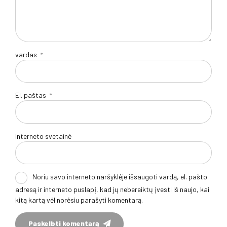
vardas
*
El. paštas
*
Interneto svetainė
Noriu savo interneto naršyklėje išsaugoti vardą, el. pašto
adresą ir interneto puslapį, kad jų nebereiktų įvesti iš naujo, kai
kitą kartą vėl norėsiu parašyti komentarą.
Paskelbti komentarą