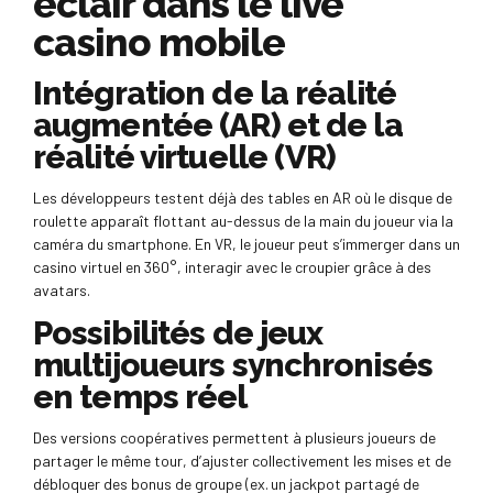
éclair dans le live
casino mobile
Intégration de la réalité
augmentée (AR) et de la
réalité virtuelle (VR)
Les développeurs testent déjà des tables en AR où le disque de
roulette apparaît flottant au-dessus de la main du joueur via la
caméra du smartphone. En VR, le joueur peut s’immerger dans un
casino virtuel en 360°, interagir avec le croupier grâce à des
avatars.
Possibilités de jeux
multijoueurs synchronisés
en temps réel
Des versions coopératives permettent à plusieurs joueurs de
partager le même tour, d’ajuster collectivement les mises et de
débloquer des bonus de groupe (ex. un jackpot partagé de