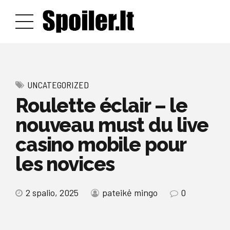
UNCATEGORIZED
Roulette éclair – le
nouveau must du live
casino mobile pour
les novices
2 spalio, 2025
pateikė mingo
0