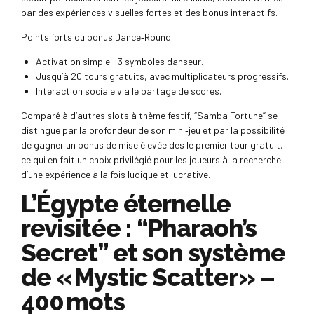
par des expériences visuelles fortes et des bonus interactifs.
Points forts du bonus Dance‑Round
Activation simple : 3 symboles danseur.
Jusqu’à 20 tours gratuits, avec multiplicateurs progressifs.
Interaction sociale via le partage de scores.
Comparé à d’autres slots à thème festif, “Samba Fortune” se
distingue par la profondeur de son mini‑jeu et par la possibilité
de gagner un bonus de mise élevée dès le premier tour gratuit,
ce qui en fait un choix privilégié pour les joueurs à la recherche
d’une expérience à la fois ludique et lucrative.
L’Égypte éternelle
revisitée : “Pharaoh’s
Secret” et son système
de « Mystic Scatter » –
400 mots