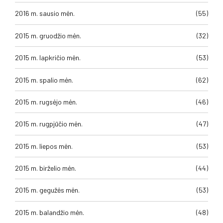
2016 m. sausio mėn.
(55)
2015 m. gruodžio mėn.
(32)
2015 m. lapkričio mėn.
(53)
2015 m. spalio mėn.
(62)
2015 m. rugsėjo mėn.
(46)
2015 m. rugpjūčio mėn.
(47)
2015 m. liepos mėn.
(53)
2015 m. birželio mėn.
(44)
2015 m. gegužės mėn.
(53)
2015 m. balandžio mėn.
(48)