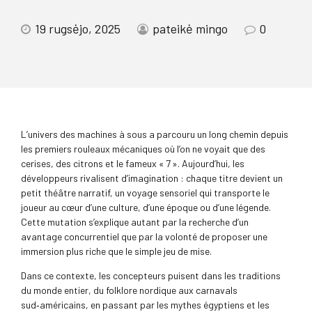
19 rugsėjo, 2025
pateikė mingo
0
L’univers des machines à sous a parcouru un long chemin depuis
les premiers rouleaux mécaniques où l’on ne voyait que des
cerises, des citrons et le fameux « 7 ». Aujourd’hui, les
développeurs rivalisent d’imagination : chaque titre devient un
petit théâtre narratif, un voyage sensoriel qui transporte le
joueur au cœur d’une culture, d’une époque ou d’une légende.
Cette mutation s’explique autant par la recherche d’un
avantage concurrentiel que par la volonté de proposer une
immersion plus riche que le simple jeu de mise.
Dans ce contexte, les concepteurs puisent dans les traditions
du monde entier, du folklore nordique aux carnavals
sud‑américains, en passant par les mythes égyptiens et les