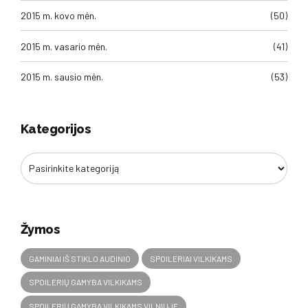
2015 m. kovo mėn.
(50)
2015 m. vasario mėn.
(41)
2015 m. sausio mėn.
(53)
Kategorijos
Žymos
GAMINIAI IŠ STIKLO AUDINIO
SPOILERIAI VILKIKAMS
SPOILERIŲ GAMYBA VILKIKAMS
SPOILERIŲ GAMYBA VILKIKAMS VILNIUJE