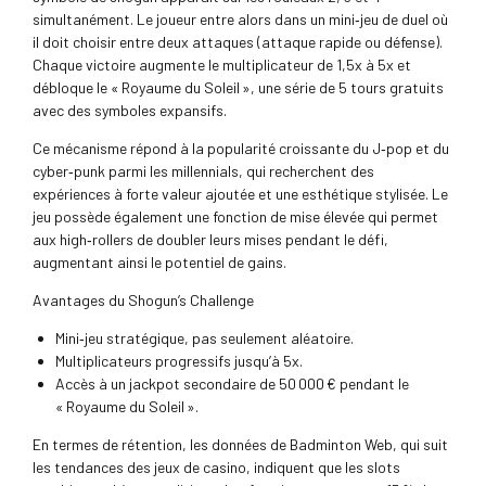
simultanément. Le joueur entre alors dans un mini‑jeu de duel où
il doit choisir entre deux attaques (attaque rapide ou défense).
Chaque victoire augmente le multiplicateur de 1,5x à 5x et
débloque le « Royaume du Soleil », une série de 5 tours gratuits
avec des symboles expansifs.
Ce mécanisme répond à la popularité croissante du J‑pop et du
cyber‑punk parmi les millennials, qui recherchent des
expériences à forte valeur ajoutée et une esthétique stylisée. Le
jeu possède également une fonction de mise élevée qui permet
aux high‑rollers de doubler leurs mises pendant le défi,
augmentant ainsi le potentiel de gains.
Avantages du Shogun’s Challenge
Mini‑jeu stratégique, pas seulement aléatoire.
Multiplicateurs progressifs jusqu’à 5x.
Accès à un jackpot secondaire de 50 000 € pendant le
« Royaume du Soleil ».
En termes de rétention, les données de Badminton Web, qui suit
les tendances des jeux de casino, indiquent que les slots