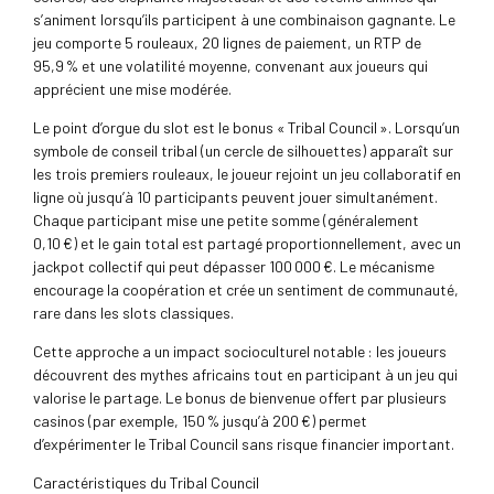
s’animent lorsqu’ils participent à une combinaison gagnante. Le
jeu comporte 5 rouleaux, 20 lignes de paiement, un RTP de
95,9 % et une volatilité moyenne, convenant aux joueurs qui
apprécient une mise modérée.
Le point d’orgue du slot est le bonus « Tribal Council ». Lorsqu’un
symbole de conseil tribal (un cercle de silhouettes) apparaît sur
les trois premiers rouleaux, le joueur rejoint un jeu collaboratif en
ligne où jusqu’à 10 participants peuvent jouer simultanément.
Chaque participant mise une petite somme (généralement
0,10 €) et le gain total est partagé proportionnellement, avec un
jackpot collectif qui peut dépasser 100 000 €. Le mécanisme
encourage la coopération et crée un sentiment de communauté,
rare dans les slots classiques.
Cette approche a un impact socioculturel notable : les joueurs
découvrent des mythes africains tout en participant à un jeu qui
valorise le partage. Le bonus de bienvenue offert par plusieurs
casinos (par exemple, 150 % jusqu’à 200 €) permet
d’expérimenter le Tribal Council sans risque financier important.
Caractéristiques du Tribal Council