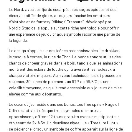
Le Nord, avec ses fjords escarpés, ses sagas épiques et ses
dieux assoiffés de gloire, a toujours fasciné les amateurs
d’histoire et de fantasy. “Vikings’ Treasure”, développé par
Nordic Studios, s’appuie sur cette riche mythologie pour offrir
une expérience de jeu où chaque symbole raconte une partie de
la légende.
Le design s’appuie sur des icônes reconnaissables : le drakkar,
le casque à cornes, la rune de Thor. La bande sonore utilise des
chants de choeur gravés dans le bois, tandis que les animations
montrent des éclairs de foudre qui traversent les rouleaux à
chaque victoire majeure. Au niveau technique, le slot possède 5
rouleaux, 30 lignes de paiement, un RTP de 96,5 % et une
volatilité moyenne, ce qui le rend accessible aux joueurs de mise
élevée comme aux débutants.
Le cœur du jeu réside dans ses bonus. Les free spins « Rage of
Odin » s’activent dès que trois symboles de marteau
apparaissent, offrant 12 tours gratuits avec un multiplicateur
croissant de 2x à 5x. Un deuxième niveau, le « Treasure Hunt »,
se déclenche lorsqu’un symbole de coffre apparaît sur la ligne de