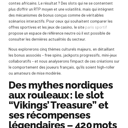
contes africains. Le résultat ? Des slots qui ne se contentent
plus d’offrir un RTP moyen et une volatilité, mais qui intègrent
des mécanismes de bonus conçus comme de véritables
scénarios interactifs. Pour ceux qui souhaitent comparer les
offres sportives et les jeux de casino, le site
paris sportif
propose un espace de référence neutre où il est possible de
consulter les dernières actualités du secteur.
Nous explorerons cinq thèmes culturels majeurs, en détaillant
les bonus associés – free spins, jackpots progressifs, mini‑jeux
collaboratifs – et nous analyserons l’impact de ces créations sur
le comportement des joueurs français, qu’ils soient high‑roller
ou amateurs de mise modérée.
Des mythes nordiques
aux rouleaux : le slot
“Vikings’ Treasure” et
ses récompenses
légendaires – 420 mots