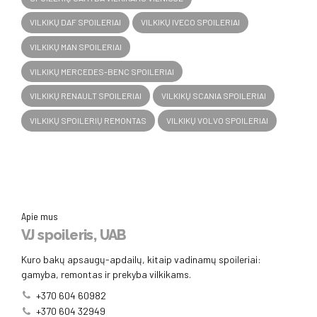
VILKIKŲ DAF SPOILERIAI
VILKIKŲ IVECO SPOILERIAI
VILKIKŲ MAN SPOILERIAI
VILKIKŲ MERCEDES-BENC SPOILERIAI
VILKIKŲ RENAULT SPOILERIAI
VILKIKŲ SCANIA SPOILERIAI
VILKIKŲ SPOILERIŲ REMONTAS
VILKIKŲ VOLVO SPOILERIAI
Apie mus
VJ spoileris, UAB
Kuro bakų apsaugų-apdailų, kitaip vadinamų spoileriai:
gamyba, remontas ir prekyba vilkikams.
+370 604 60982
+370 604 32949