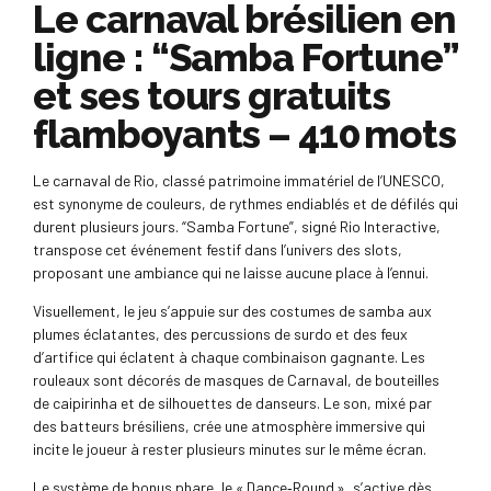
Le carnaval brésilien en
ligne : “Samba Fortune”
et ses tours gratuits
flamboyants – 410 mots
Le carnaval de Rio, classé patrimoine immatériel de l’UNESCO,
est synonyme de couleurs, de rythmes endiablés et de défilés qui
durent plusieurs jours. “Samba Fortune”, signé Rio Interactive,
transpose cet événement festif dans l’univers des slots,
proposant une ambiance qui ne laisse aucune place à l’ennui.
Visuellement, le jeu s’appuie sur des costumes de samba aux
plumes éclatantes, des percussions de surdo et des feux
d’artifice qui éclatent à chaque combinaison gagnante. Les
rouleaux sont décorés de masques de Carnaval, de bouteilles
de caipirinha et de silhouettes de danseurs. Le son, mixé par
des batteurs brésiliens, crée une atmosphère immersive qui
incite le joueur à rester plusieurs minutes sur le même écran.
Le système de bonus phare, le « Dance‑Round », s’active dès