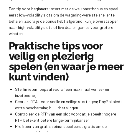
Een tip voor beginners: start met de welkomstbonus en speel
eerst low‑volatility slots om de wagering‑vereiste sneller te
behalen. Zodra je de bonus hebt afgerond, kun je overstappen
naar high‑volatility slots of live dealer‑games voor grotere
winsten.
Praktische tips voor
veilig en plezierig
spelen (en waar je meer
kunt vinden)
Stel limieten: bepaal vooraf een maximaal verlies‑ en
inzetbedrag.
Gebruik iDEAL voor snelle en veilige stortingen; PayPal biedt
extra bescherming bij uitbetalingen.
Controleer de RTP van een slot voordat je speelt; hogere
RTP betekent betere lange‑termijnkansen.
Profiteer van gratis spins: speel eerst gratis om de