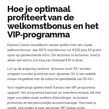
Hoe je optimaal
profiteert van de
welkomstbonus en het
VIP‑programma
Kansino Casino verwelkomt nieuwe spelers met een royale
welkomstbonus: een 100 % matchbonus tot €200 plus 50 gratis
spins op geselecteerde slots. Om de bonus te activeren, hoef je
alleen een eerste storting van minimaal €10 te doen.
Let op de wagering‑vereiste: de bonus moet 30 × worden
omgezet voordat je winsten kunt opnemen. Dit is een redelijk
niveau vergeleken met de industrie‑gemiddelde van 35‑40 ×.
Voor regelmatige spelers heeft Kansino een VIP‑programma
opgezet. Het programma bestaat uit meerdere niveaus, elk met
eigen voordelen zoals snellere uitbetalingen, exclusieve
promoties en een persoonlijke accountmanager. Hoe meer je
speelt, hoe sneller je naar een hoger VIP‑niveau stijgt.