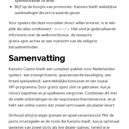
spelmechaniek te leren.
Blijf op de hoogte van promoties: Kansino biedt wekelijkse
aanbiedingen die extra waarde geven.
Voor spelers die deze voordelen direct willen ervaren, is er één
plek die alles combineert:
deze site
. Hier vind je gedetailleerde
informatie over de welkomstbonus, de nieuwste
gratis‑spin‑acties en een overzicht van de veiligste
betaalmethoden.
Samenvatting
Kansino Casino biedt een compleet pakket voor Nederlandse
spelers: een stevige licentie, geavanceerde beveiliging, een
breed spelaanbod, aantrekkelijke bonussen en een loyaal
VIP‑programma. Door gratis spins slim te gebruiken, kun je
risico’s beperken en je spelkennis vergroten. Combineer dit met
de snelle uitbetalingen en de responsieve klantenservice, en je
hebt een online casino dat zowel vertrouwen als plezier levert.
Onthoud altijd je eigen grenzen en speel verantwoord. Met de
juiste strategieën en de tools die Kansino biedt, kun je optimaal
genieten van zowel slots als live dealer‑games, terwijl je je