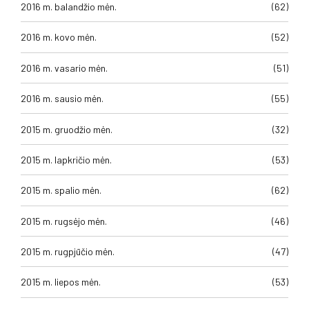
2016 m. balandžio mėn.
(62)
2016 m. kovo mėn.
(52)
2016 m. vasario mėn.
(51)
2016 m. sausio mėn.
(55)
2015 m. gruodžio mėn.
(32)
2015 m. lapkričio mėn.
(53)
2015 m. spalio mėn.
(62)
2015 m. rugsėjo mėn.
(46)
2015 m. rugpjūčio mėn.
(47)
2015 m. liepos mėn.
(53)