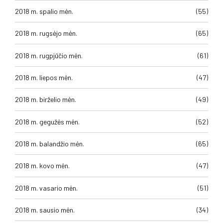
2018 m. spalio mėn.
(55)
2018 m. rugsėjo mėn.
(65)
2018 m. rugpjūčio mėn.
(61)
2018 m. liepos mėn.
(47)
2018 m. birželio mėn.
(49)
2018 m. gegužės mėn.
(52)
2018 m. balandžio mėn.
(65)
2018 m. kovo mėn.
(47)
2018 m. vasario mėn.
(51)
2018 m. sausio mėn.
(34)