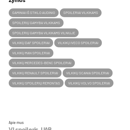
Žymos
GAMINIAI IŠ STIKLO AUDINIO
SPOILERIAI VILKIKAMS
SPOILERIŲ GAMYBA VILKIKAMS
SPOILERIŲ GAMYBA VILKIKAMS VILNIUJE
VILKIKŲ DAF SPOILERIAI
VILKIKŲ IVECO SPOILERIAI
VILKIKŲ MAN SPOILERIAI
VILKIKŲ MERCEDES-BENC SPOILERIAI
VILKIKŲ RENAULT SPOILERIAI
VILKIKŲ SCANIA SPOILERIAI
VILKIKŲ SPOILERIŲ REMONTAS
VILKIKŲ VOLVO SPOILERIAI
Apie mus
VJ spoileris, UAB