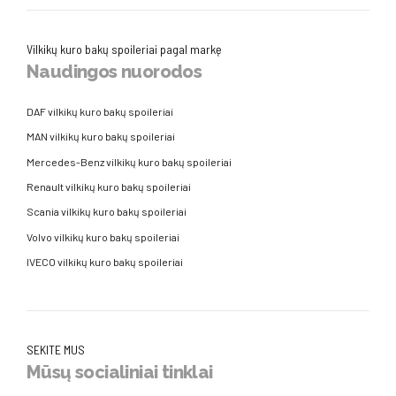
Vilkikų kuro bakų spoileriai pagal markę
Naudingos nuorodos
DAF vilkikų kuro bakų spoileriai
MAN vilkikų kuro bakų spoileriai
Mercedes-Benz vilkikų kuro bakų spoileriai
Renault vilkikų kuro bakų spoileriai
Scania vilkikų kuro bakų spoileriai
Volvo vilkikų kuro bakų spoileriai
IVECO vilkikų kuro bakų spoileriai
SEKITE MUS
Mūsų socialiniai tinklai