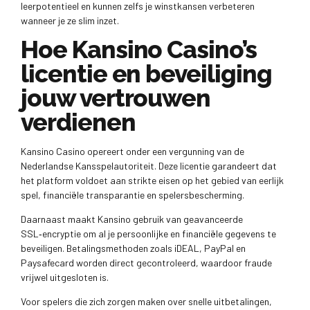
leerpotentieel en kunnen zelfs je winstkansen verbeteren
wanneer je ze slim inzet.
Hoe Kansino Casino’s
licentie en beveiliging
jouw vertrouwen
verdienen
Kansino Casino opereert onder een vergunning van de
Nederlandse Kansspelautoriteit. Deze licentie garandeert dat
het platform voldoet aan strikte eisen op het gebied van eerlijk
spel, financiële transparantie en spelersbescherming.
Daarnaast maakt Kansino gebruik van geavanceerde
SSL‑encryptie om al je persoonlijke en financiële gegevens te
beveiligen. Betalingsmethoden zoals iDEAL, PayPal en
Paysafecard worden direct gecontroleerd, waardoor fraude
vrijwel uitgesloten is.
Voor spelers die zich zorgen maken over snelle uitbetalingen,