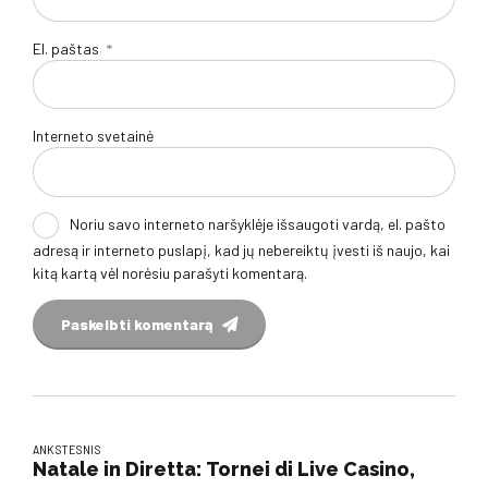
El. paštas
*
Interneto svetainė
Noriu savo interneto naršyklėje išsaugoti vardą, el. pašto
adresą ir interneto puslapį, kad jų nebereiktų įvesti iš naujo, kai
kitą kartą vėl norėsiu parašyti komentarą.
Paskelbti komentarą
ANKSTESNIS
Natale in Diretta: Tornei di Live Casino,