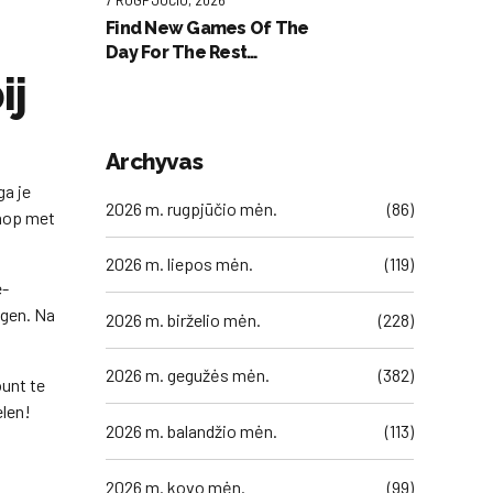
n
Casino
Find New Games Of The
Day For The Rest
Cristalpoker Casino · PL
ij
Play for Real
Archyvas
ga je
2026 m. rugpjūčio mėn.
(86)
knop met
2026 m. liepos mėn.
(119)
e-
igen. Na
2026 m. birželio mėn.
(228)
2026 m. gegužės mėn.
(382)
ount te
elen!
2026 m. balandžio mėn.
(113)
2026 m. kovo mėn.
(99)