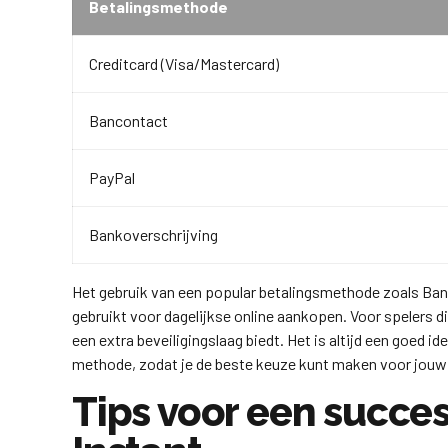
Betalingsmethode
Creditcard (Visa/Mastercard)
Bancontact
PayPal
Bankoverschrijving
Het gebruik van een popular betalingsmethode zoals Ban
gebruikt voor dagelijkse online aankopen. Voor spelers di
een extra beveiligingslaag biedt. Het is altijd een goed i
methode, zodat je de beste keuze kunt maken voor jouw
Tips voor een succesv