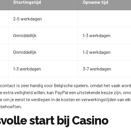
Stortingstijd
Opname tijd
2-5 werkdagen
Onmiddellijk
1-3 werkdagen
Onmiddellijk
1-2 werkdagen
1-3 werkdagen
3-7 werkdagen
contact is zeer handig voor Belgische spelers, omdat het vaak wor
e extra veiligheid willen, kan PayPal een uitstekende keuze zijn, om
dee om je eerst te verdiepen in de kosten en verwerkingstijden van el
 behoeften.
olle start bij Casino