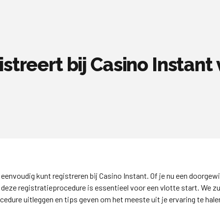
treert bij Casino Instant 
e eenvoudig kunt registreren bij Casino Instant. Of je nu een doorgew
 deze registratieprocedure is essentieel voor een vlotte start. We zu
cedure uitleggen en tips geven om het meeste uit je ervaring te hale