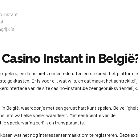
o Instant
bt
grijk is
nt
Casino Instant in België
 spelers, en dat is niet zonder reden. Ten eerste biedt het platform 
wste gokkasten. Er is voor elk wat wils, en dat maakt het aantrekkeli
kersinterface van de site casino-instant.be zeer gebruiksvriendelijk
 in België, waardoor je met een gerust hart kunt spelen. De veiligheid
is iets wat elke speler waardeert. Met een licentie van de
e speelervaring eerlijk en transparant is.
kbaar, wat het nog interessanter maakt om te registreren. Deze extr