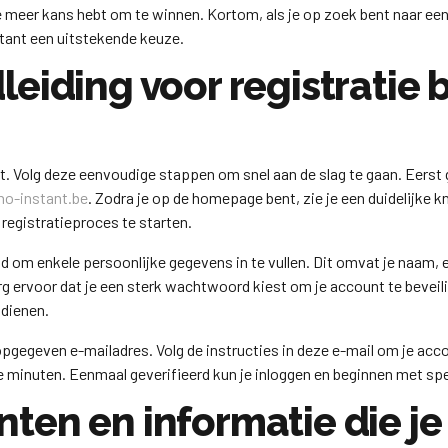
e meer kans hebt om te winnen. Kortom, als je op zoek bent naar ee
stant een uitstekende keuze.
eiding voor registratie b
ent. Volg deze eenvoudige stappen om snel aan de slag te gaan. Eerst 
ino-instant.be
. Zodra je op de homepage bent, zie je een duidelijke 
 registratieproces te starten.
agd om enkele persoonlijke gegevens in te vullen. Dit omvat je naam, 
 ervoor dat je een sterk wachtwoord kiest om je account te beveil
 dienen.
pgegeven e-mailadres. Volg de instructies in deze e-mail om je acc
le minuten. Eenmaal geverifieerd kun je inloggen en beginnen met sp
ten en informatie die je