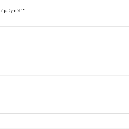
ai pažymėti *