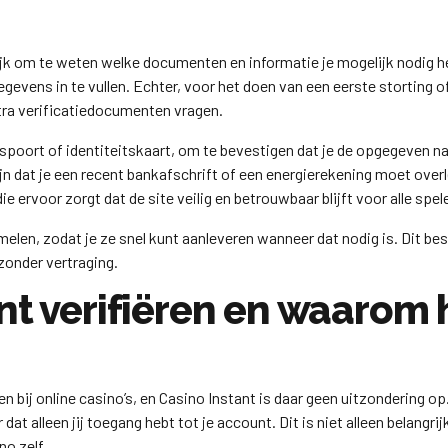
grijk om te weten welke documenten en informatie je mogelijk nodig he
gevens in te vullen. Echter, voor het doen van een eerste storting of
tra verificatiedocumenten vragen.
paspoort of identiteitskaart, om te bevestigen dat je de opgegeven 
n dat je een recent bankafschrift of een energierekening moet over
e ervoor zorgt dat de site veilig en betrouwbaar blijft voor alle spel
len, zodat je ze snel kunt aanleveren wanneer dat nodig is. Dit bes
 zonder vertraging.
nt verifiëren en waarom 
n bij online casino’s, en Casino Instant is daar geen uitzondering op
at alleen jij toegang hebt tot je account. Dit is niet alleen belangrij
no zelf.