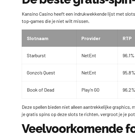
Kansino Casino heeft een indrukwekkende lijst met slots d
top‑games die je niet wilt missen.
Slotnaam
Provider
RTP
Starburst
NetEnt
96,1%
Gonzo’s Quest
NetEnt
95,8
Book of Dead
Play’n GO
96,2
Deze spellen bieden niet alleen aantrekkelijke graphics,
je gratis spins op deze slots te richten, vergroot je je pot
Veelvoorkomende fou