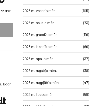
2026 m. vasario mėn.
(105)
an drie
2026 m. sausio mėn.
(73)
2025 m. gruodžio mėn.
(119)
2025 m. lapkričio mėn.
(66)
2025 m. spalio mėn.
(37)
2025 m. rugsėjo mėn.
(38)
2025 m. rugpjūčio mėn.
(47)
s. Door
2025 m. liepos mėn.
(58)
dt