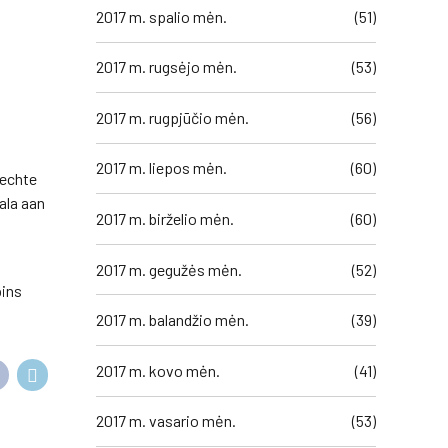
2017 m. spalio mėn.
(51)
2017 m. rugsėjo mėn.
(53)
2017 m. rugpjūčio mėn.
(56)
2017 m. liepos mėn.
(60)
 echte
ala aan
2017 m. birželio mėn.
(60)
n
2017 m. gegužės mėn.
(52)
pins
2017 m. balandžio mėn.
(39)
2017 m. kovo mėn.
(41)
2017 m. vasario mėn.
(53)