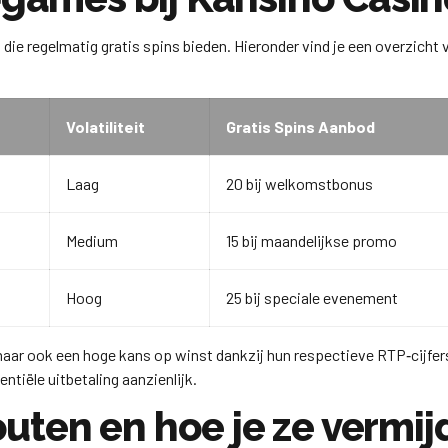
ie regelmatig gratis spins bieden. Hieronder vind je een overzicht v
Volatiliteit
Gratis Spins Aanbod
Laag
20 bij welkomstbonus
%
Medium
15 bij maandelijkse promo
%
Hoog
25 bij speciale evenement
 maar ook een hoge kans op winst dankzij hun respectieve RTP‑cijfer
entiële uitbetaling aanzienlijk.
ten en hoe je ze vermij