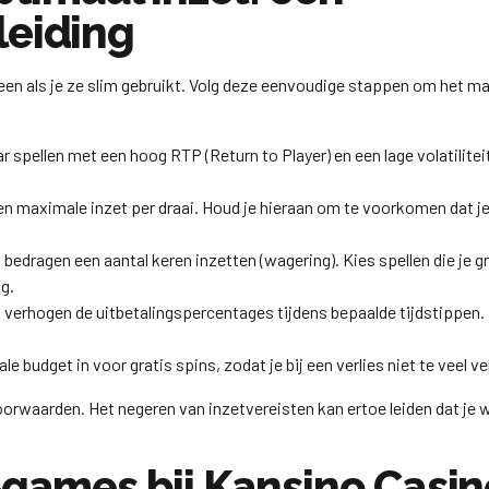
leiding
leen als je ze slim gebruikt. Volg deze eenvoudige stappen om het m
naar spellen met een hoog RTP (Return to Player) en een lage volatiliteit
een maximale inzet per draai. Houd je hieraan om te voorkomen dat j
bedragen een aantal keren inzetten (wagering). Kies spellen die je g
ng.
s verhogen de uitbetalingspercentages tijdens bepaalde tijdstippen.
ale budget in voor gratis spins, zodat je bij een verlies niet te veel ve
voorwaarden. Het negeren van inzetvereisten kan ertoe leiden dat je 
‑games bij Kansino Casi