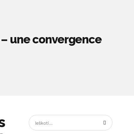
ne – une convergence
s