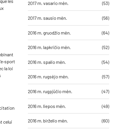
que les
2017 m. vasario mėn.
(53)
ux
2017 m. sausio mėn.
(56)
2016 m. gruodžio mėn.
(64)
2016 m. lapkričio mėn.
(52)
mbinant
’e‑sport
2016 m. spalio mėn.
(54)
 la loi
s
2016 m. rugsėjo mėn.
(57)
2016 m. rugpjūčio mėn.
(47)
2016 m. liepos mėn.
(49)
citation
2016 m. birželio mėn.
(60)
t celui