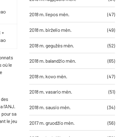
cao
2018 m. liepos mėn.
(47)
2018 m. birželio mėn.
(49)
 +
cao
2018 m. gegužės mėn.
(52)
ionnats
2018 m. balandžio mėn.
(65)
 où le
re
2018 m. kovo mėn.
(47)
2018 m. vasario mėn.
(51)
é des
a l’ANJ.
2018 m. sausio mėn.
(34)
6 pour sa
nt le jeu
2017 m. gruodžio mėn.
(56)