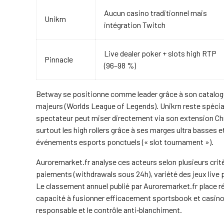
Aucun casino traditionnel mais
Unikrn
intégration Twitch
Live dealer poker + slots high RTP
Pinnacle
(96–98 %)
Betway se positionne comme leader grâce à son catalog
majeurs (Worlds League of Legends). Unikrn reste spécia
spectateur peut miser directement via son extension Ch
surtout les high rollers grâce à ses marges ultra basses
événements esports ponctuels (« slot tournament »).
Auroremarket.fr analyse ces acteurs selon plusieurs crit
paiements (withdrawals sous 24h), variété des jeux live 
Le classement annuel publié par Auroremarket.fr place ré
capacité à fusionner efficacement sportsbook et casino l
responsable et le contrôle anti‑blanchiment.