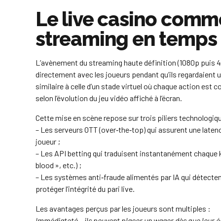
Le live casino comme
streaming en temps 
L’avènement du streaming haute définition (1080p puis 4K) 
directement avec les joueurs pendant qu’ils regardaient 
similaire à celle d’un stade virtuel où chaque action es
selon l’évolution du jeu vidéo affiché à l’écran.
Cette mise en scène repose sur trois piliers technologiq
– Les serveurs OTT (over‑the‑top) qui assurent une latenc
joueur ;
– Les API betting qui traduisent instantanément chaque kill
blood », etc.) ;
– Les systèmes anti‑fraude alimentés par IA qui détecten
protéger l’intégrité du pari live.
Les avantages perçus par les joueurs sont multiples :
Immédiateté – ils peuvent placer un wager dès que leur éq