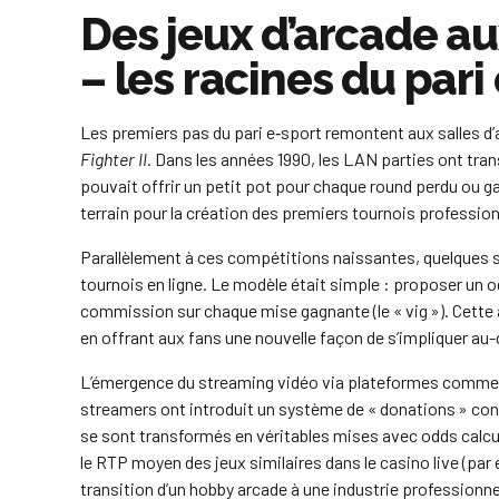
Des jeux d’arcade a
– les racines du pari
Les premiers pas du pari e‑sport remontent aux salles d’a
Fighter II
. Dans les années 1990, les LAN parties ont tra
pouvait offrir un petit pot pour chaque round perdu ou g
terrain pour la création des premiers tournois professio
Parallèlement à ces compétitions naissantes, quelques s
tournois en ligne. Le modèle était simple : proposer un od
commission sur chaque mise gagnante (le « vig »). Cett
en offrant aux fans une nouvelle façon de s’impliquer au-
L’émergence du streaming vidéo via plateformes comme T
streamers ont introduit un système de « donations » cond
se sont transformés en véritables mises avec odds calcul
le RTP moyen des jeux similaires dans le casino live (par
transition d’un hobby arcade à une industrie profession