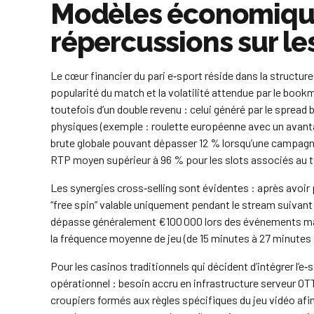
Modèles économique
répercussions sur le
Le cœur financier du pari e‑sport réside dans la structure
popularité du match et la volatilité attendue par le boo
toutefois d’un double revenu : celui généré par le spread 
physiques (exemple : roulette européenne avec un avan
brute globale pouvant dépasser 12 % lorsqu’une campagn
RTP moyen supérieur à 96 % pour les slots associés au to
Les synergies cross‑selling sont évidentes : après avoir
“free spin” valable uniquement pendant le stream suivant 
dépasse généralement €100 000 lors des événements
la fréquence moyenne de jeu (de 15 minutes à 27 minutes 
Pour les casinos traditionnels qui décident d’intégrer l’e
opérationnel : besoin accru en infrastructure serveur OT
croupiers formés aux règles spécifiques du jeu vidéo afi