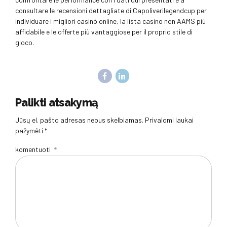
consultare le recensioni dettagliate di Capoliverilegendcup per
individuare i migliori casinò online, la lista casino non AAMS più
affidabile e le offerte più vantaggiose per il proprio stile di
gioco.
Palikti atsakymą
Jūsų el. pašto adresas nebus skelbiamas. Privalomi laukai
pažymėti *
komentuoti
*