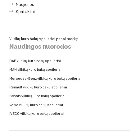
Naujienos
Kontaktai
Vilkikų kuro bakų spoileriai pagal markę
Naudingos nuorodos
DAF vilkikų kuro bakų spoileriai
MAN vilkikų kuro bakų spoileriai
Mercedes-Benz vilkikų kuro bakų spoileriai
Renault vilkikų kuro bakų spoileriai
Scania vilkikų kuro bakų spoileriai
Volvo vilkikų kuro bakų spoileriai
IVECO vilkikų kuro bakų spoileriai