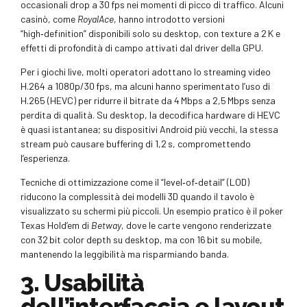
occasionali drop a 30 fps nei momenti di picco di traffico. Alcuni
casinò, come
RoyalAce
, hanno introdotto versioni
“high‑definition” disponibili solo su desktop, con texture a 2 K e
effetti di profondità di campo attivati dal driver della GPU.
Per i giochi live, molti operatori adottano lo streaming video
H.264 a 1080p/30 fps, ma alcuni hanno sperimentato l’uso di
H.265 (HEVC) per ridurre il bitrate da 4 Mbps a 2,5 Mbps senza
perdita di qualità. Su desktop, la decodifica hardware di HEVC
è quasi istantanea; su dispositivi Android più vecchi, la stessa
stream può causare buffering di 1,2 s, compromettendo
l’esperienza.
Tecniche di ottimizzazione come il “level‑of‑detail” (LOD)
riducono la complessità dei modelli 3D quando il tavolo è
visualizzato su schermi più piccoli. Un esempio pratico è il poker
Texas Hold’em di
Betway
, dove le carte vengono renderizzate
con 32 bit color depth su desktop, ma con 16 bit su mobile,
mantenendo la leggibilità ma risparmiando banda.
3. Usabilità
dell’interfaccia e layout