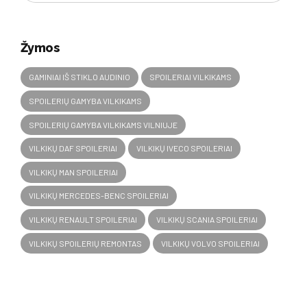
Žymos
GAMINIAI IŠ STIKLO AUDINIO
SPOILERIAI VILKIKAMS
SPOILERIŲ GAMYBA VILKIKAMS
SPOILERIŲ GAMYBA VILKIKAMS VILNIUJE
VILKIKŲ DAF SPOILERIAI
VILKIKŲ IVECO SPOILERIAI
VILKIKŲ MAN SPOILERIAI
VILKIKŲ MERCEDES-BENC SPOILERIAI
VILKIKŲ RENAULT SPOILERIAI
VILKIKŲ SCANIA SPOILERIAI
VILKIKŲ SPOILERIŲ REMONTAS
VILKIKŲ VOLVO SPOILERIAI