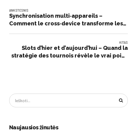
ANKSTESNIS
Synchronisation multi‑appareils –
Comment le cross‑device transforme les
jackpots mobiles pour les novices
KITAS
Slots d’hier et d’aujourd’hui – Quand la
stratégie des tournois révèle le vrai poids
des bonus
Naujausios žinutės