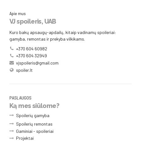
Apie mus
VJ spoileris, UAB
Kuro bakų apsaugų-apdailų, kitaip vadinamų spoileriai:
gamyba, remontas ir prekyba vilkikams.
+370 604 60982
+370 604 32949
vjspoileris@gmail.com
spoiler.lt
PASLAUGOS
Ką mes siūlome?
Spoilerių gamyba
Spoilerių remontas
Gaminiai - spoileriai
Projektai