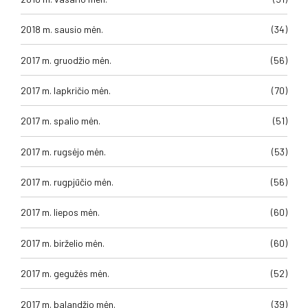
2018 m. sausio mėn.
(34)
2017 m. gruodžio mėn.
(56)
2017 m. lapkričio mėn.
(70)
2017 m. spalio mėn.
(51)
2017 m. rugsėjo mėn.
(53)
2017 m. rugpjūčio mėn.
(56)
2017 m. liepos mėn.
(60)
2017 m. birželio mėn.
(60)
2017 m. gegužės mėn.
(52)
2017 m. balandžio mėn.
(39)