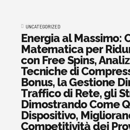
UNCATEGORIZED
Energia al Massimo: 
Matematica per Ridurr
con Free Spins, Analiz
Tecniche di Compressi
Bonus, la Gestione Di
Traffico di Rete, gli 
Dimostrando Come Qu
Dispositivo, Miglioran
Competitività dei Prov