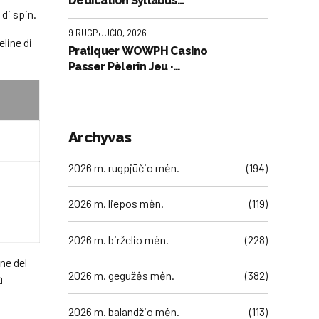
Dedication Syllabus
di spin.
HashLucky Casino no
deposit bonus -- NL Get
9 RUGPJŪČIO, 2026
eline di
Started
Pratiquer WOWPH Casino
Passer Pèlerin Jeu ·
France Get Started
Casino Merlin
Archyvas
2026 m. rugpjūčio mėn.
(194)
2026 m. liepos mėn.
(119)
2026 m. birželio mėn.
(228)
ne del
2026 m. gegužės mėn.
(382)
ù
2026 m. balandžio mėn.
(113)