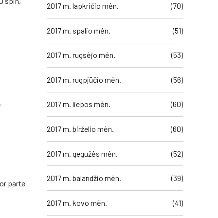
0 spin,
2017 m. lapkričio mėn.
(70)
2017 m. spalio mėn.
(51)
2017 m. rugsėjo mėn.
(53)
2017 m. rugpjūčio mėn.
(56)
2017 m. liepos mėn.
(60)
r
2017 m. birželio mėn.
(60)
2017 m. gegužės mėn.
(52)
2017 m. balandžio mėn.
(39)
or parte
2017 m. kovo mėn.
(41)