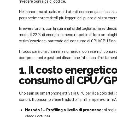
rivedere ogni riga di codice.
Nel panorama attuale, molti utenti cercano
giochi senza
per sperimentare titoli più leggeri dal punto di vista ener
Brewersforum, con la sua analisi dettagliata, ha eviden
media il 22 % di energia in meno rispetto ai loro omologh
ottimizzazione, partendo dal consumo di CPU/GPU fino al
Il focus sarà una disamina numerica, con esempi concreti,
compressioni e gestioni dinamiche influisca direttamente 
1. Il costo energetico
consumo di CPU/GPU
Uno spin su smartphone attiva la CPU per il calcolo dell’RNG
sonori. Il consumo viene tradotto in milliampere‑ora (m
Metodo 1 – Profiling a livello di processo
: si regi
Mega Fortune
).