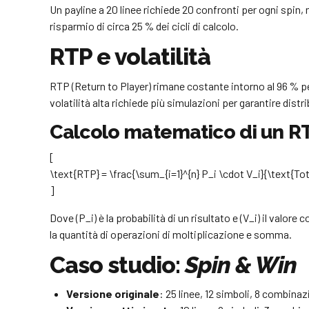
Un payline a 20 linee richiede 20 confronti per ogni spin, 
risparmio di circa 25 % dei cicli di calcolo.
RTP e volatilità
RTP (Return to Player) rimane costante intorno al 96 % per
volatilità alta richiede più simulazioni per garantire dist
Calcolo matematico di un R
[
\text{RTP} = \frac{\sum_{i=1}^{n} P_i \cdot V_i}{\text{Tot
]
Dove (P_i) è la probabilità di un risultato e (V_i) il valo
la quantità di operazioni di moltiplicazione e somma.
Caso studio:
Spin & Win
Versione originale
: 25 linee, 12 simboli, 8 combin