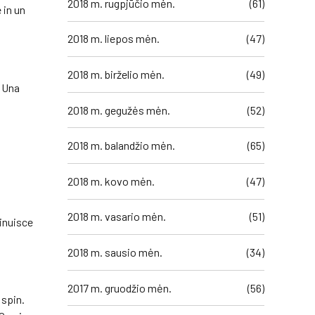
2018 m. rugpjūčio mėn.
(61)
 in un
2018 m. liepos mėn.
(47)
2018 m. birželio mėn.
(49)
. Una
2018 m. gegužės mėn.
(52)
2018 m. balandžio mėn.
(65)
2018 m. kovo mėn.
(47)
2018 m. vasario mėn.
(51)
minuisce
2018 m. sausio mėn.
(34)
2017 m. gruodžio mėn.
(56)
 spin.