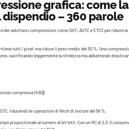
ressione grafica: come la
 dispendio – 360 parole
I provider adottano compressioni come DXT, ASTC e ETC2 per ridurre la
iene tutti i pixel, ma riduce il peso medio del 30 %. Una compress
zione, sacrificando leggermente la nitidezza ma abbattendo drastica
nsione compressa (KB)}}
ASTC, riducendo le operazioni di fetch di texture del 56 %.
nergia proporzionale al numero di bit letti. Con un RC di 2,3, il consum