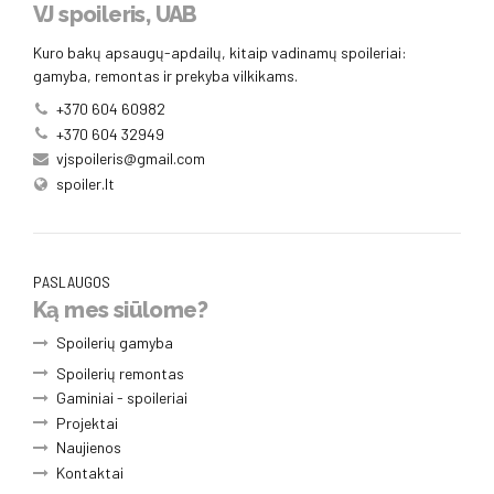
VJ spoileris, UAB
Kuro bakų apsaugų-apdailų, kitaip vadinamų spoileriai:
gamyba, remontas ir prekyba vilkikams.
+370 604 60982
+370 604 32949
vjspoileris@gmail.com
spoiler.lt
PASLAUGOS
Ką mes siūlome?
Spoilerių gamyba
Spoilerių remontas
Gaminiai - spoileriai
Projektai
Naujienos
Kontaktai