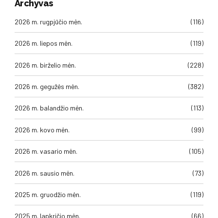
Archyvas
2026 m. rugpjūčio mėn.
(116)
2026 m. liepos mėn.
(119)
2026 m. birželio mėn.
(228)
2026 m. gegužės mėn.
(382)
2026 m. balandžio mėn.
(113)
2026 m. kovo mėn.
(99)
2026 m. vasario mėn.
(105)
2026 m. sausio mėn.
(73)
2025 m. gruodžio mėn.
(119)
2025 m. lapkričio mėn.
(66)