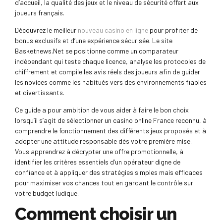
d’accueil, la qualité des jeux et le niveau de sécurité offert aux
joueurs français.
Découvrez le meilleur
nouveau casino en ligne
pour profiter de
bonus exclusifs et d’une expérience sécurisée. Le site
Basketnews.Net se positionne comme un comparateur
indépendant qui teste chaque licence, analyse les protocoles de
chiffrement et compile les avis réels des joueurs afin de guider
les novices comme les habitués vers des environnements fiables
et divertissants.
Ce guide a pour ambition de vous aider à faire le bon choix
lorsqu’il s’agit de sélectionner un casino online France reconnu, à
comprendre le fonctionnement des différents jeux proposés et à
adopter une attitude responsable dès votre première mise.
Vous apprendrez à décrypter une offre promotionnelle, à
identifier les critères essentiels d’un opérateur digne de
confiance et à appliquer des stratégies simples mais efficaces
pour maximiser vos chances tout en gardant le contrôle sur
votre budget ludique.
Comment choisir un