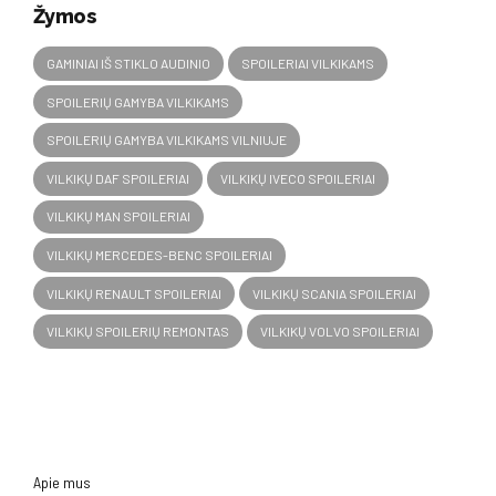
Žymos
GAMINIAI IŠ STIKLO AUDINIO
SPOILERIAI VILKIKAMS
SPOILERIŲ GAMYBA VILKIKAMS
SPOILERIŲ GAMYBA VILKIKAMS VILNIUJE
VILKIKŲ DAF SPOILERIAI
VILKIKŲ IVECO SPOILERIAI
VILKIKŲ MAN SPOILERIAI
VILKIKŲ MERCEDES-BENC SPOILERIAI
VILKIKŲ RENAULT SPOILERIAI
VILKIKŲ SCANIA SPOILERIAI
VILKIKŲ SPOILERIŲ REMONTAS
VILKIKŲ VOLVO SPOILERIAI
Apie mus