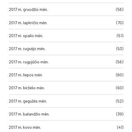
2017 m. gruodžio mėn.
(56)
2017 m. lapkričio mėn.
(70)
2017 m. spalio mėn.
(51)
2017 m. rugsėjo mėn.
(53)
2017 m. rugpjūčio mėn.
(56)
2017 m. liepos mėn.
(60)
2017 m. birželio mėn.
(60)
2017 m. gegužės mėn.
(52)
2017 m. balandžio mėn.
(39)
2017 m. kovo mėn.
(41)