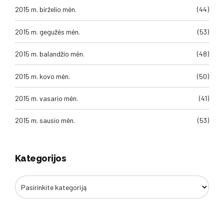
2015 m. birželio mėn.
(44)
2015 m. gegužės mėn.
(53)
2015 m. balandžio mėn.
(48)
2015 m. kovo mėn.
(50)
2015 m. vasario mėn.
(41)
2015 m. sausio mėn.
(53)
Kategorijos