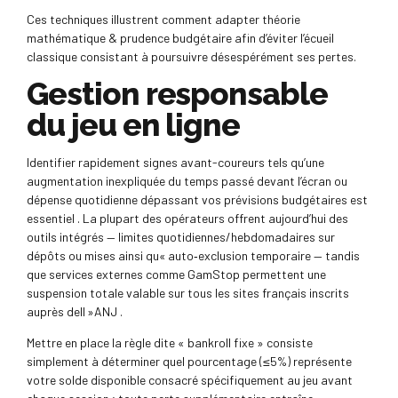
Ces techniques illustrent comment adapter théorie
mathématique & prudence budgétaire afin d’éviter l’écueil
classique consistant à poursuivre désespérément ses pertes.
Gestion responsable
du jeu en ligne
Identifier rapidement signes avant-coureurs tels qu’une
augmentation inexpliquée du temps passé devant l’écran ou
dépense quotidienne dépassant vos prévisions budgétaires est
essentiel . La plupart des opérateurs offrent aujourd’hui des
outils intégrés — limites quotidiennes/hebdomadaires sur
dépôts ou mises ainsi qu« auto‑exclusion temporaire — tandis
que services externes comme GamStop permettent une
suspension totale valable sur tous les sites français inscrits
auprès dell »ANJ .
Mettre en place la règle dite « bankroll fixe » consiste
simplement à déterminer quel pourcentage (≤5%) représente
votre solde disponible consacré spécifiquement au jeu avant