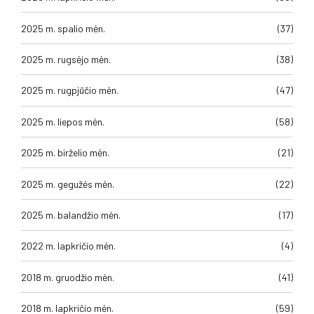
2025 m. spalio mėn.
(37)
2025 m. rugsėjo mėn.
(38)
2025 m. rugpjūčio mėn.
(47)
2025 m. liepos mėn.
(58)
2025 m. birželio mėn.
(21)
2025 m. gegužės mėn.
(22)
2025 m. balandžio mėn.
(17)
2022 m. lapkričio mėn.
(4)
2018 m. gruodžio mėn.
(41)
2018 m. lapkričio mėn.
(59)