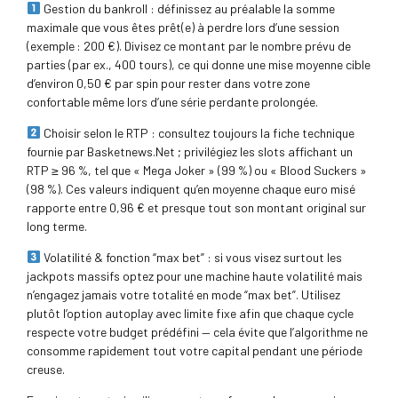
Gestion du bankroll : définissez au préalable la somme
maximale que vous êtes prêt(e) à perdre lors d’une session
(exemple : 200 €). Divisez ce montant par le nombre prévu de
parties (par ex., 400 tours), ce qui donne une mise moyenne cible
d’environ 0,50 € par spin pour rester dans votre zone
confortable même lors d’une série perdante prolongée.
Choisir selon le RTP : consultez toujours la fiche technique
fournie par Basketnews.Net ; privilégiez les slots affichant un
RTP ≥ 96 %, tel que « Mega Joker » (99 %) ou « Blood Suckers »
(98 %). Ces valeurs indiquent qu’en moyenne chaque euro misé
rapporte entre 0,96 € et presque tout son montant original sur
long terme.
Volatilité & fonction “max bet” : si vous visez surtout les
jackpots massifs optez pour une machine haute volatilité mais
n’engagez jamais votre totalité en mode “max bet”. Utilisez
plutôt l’option autoplay avec limite fixe afin que chaque cycle
respecte votre budget prédéfini — cela évite que l’algorithme ne
consomme rapidement tout votre capital pendant une période
creuse.