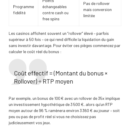
Points
Pas de rollover
Programme
échangeables
mais conversion
fidélité
contre cash ou
limitée
free spins
Les casinos affichent souvent un “rollover” élevé – parfois
supérieur à 50 fois – ce qui rend difficile la liquidation du gain
sans investir davantage. Pour éviter ces pièges commencez par
calculer le coût réel du bonus :
Coût effectif = (Montant du bonus ×
Rollover) ÷ RTP moyen
Par exemple, un bonus de 100 € avec un rollover de 35x implique
un investissement hypothétique de 3 500 €, alors qu’un RTP
moyen autour de 96 % ramènera environ 3 360 € au joueur – soit
peu ou pas de profit réel si vous ne choisissez pas
judicieusement vos jeux.