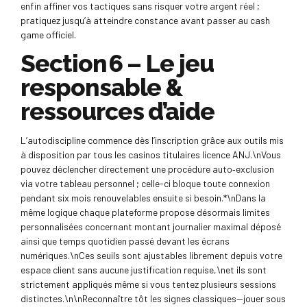
enfin affiner vos tactiques sans risquer votre argent réel ;
pratiquez jusqu’à atteindre constance avant passer au cash
game officiel.
Section 6 – Le jeu
responsable &
ressources d’aide
L’autodiscipline commence dès l’inscription grâce aux outils mis
à disposition par tous les casinos titulaires licence ANJ.\nVous
pouvez déclencher directement une procédure auto‑exclusion
via votre tableau personnel ; celle-ci bloque toute connexion
pendant six mois renouvelables ensuite si besoin.*\nDans la
même logique chaque plateforme propose désormais limites
personnalisées concernant montant journalier maximal déposé
ainsi que temps quotidien passé devant les écrans
numériques.\nCes seuils sont ajustables librement depuis votre
espace client sans aucune justification requise,\net ils sont
strictement appliqués même si vous tentez plusieurs sessions
distinctes.\n\nReconnaître tôt les signes classiques—jouer sous