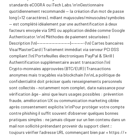
standards eCOGRA ou iTech Labs.\n\nGestionnaire
quotidiennement recommandé — la création d’un mot de passe
long (>12 caractères), mêlant majuscules/minuscules/symboles
— est complété idéalement par une authentification à deux
facteurs envoyée via SMS ou application dédiée comme Google
Authenticator.\n\n| Méthodes de paiement sécurisées |
Description |\n|———————————|————-|\n| Cartes bancaires
Visa/MasterCard | Traitement immédiat via serveur PCI DSS
compliant |\n| Portefeuilles électroniques PayPal & Skrill |
Authentification supplémentaire avant transaction |\n|
Crypto‑monnaies approuvées (BTC/EUR) | Transactions
anonymes mais traçables via blockchain |\n\nLa politique de
confidentialité doit préciser quels renseignements personnels
sont collectés ‑ notamment nom complet, date naissance pour
vérification âge ‑ ainsi que leurs usages possibles : prévention
fraude, amélioration UX ou communication marketing ciblée
après consentement explicite.\n\nPour protéger votre compte
contre phishing il suffit souvent d’observer quelques bonnes
pratiques simples : ne jamais cliquer sur un lien contenu dans un
mail non sollicité prétendant provenir du support client ;
toujours vérifier l’adresse URL commençant bien par « https://»