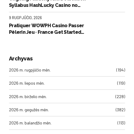
Syllabus HashLucky Casino no
deposit bonus -- NL Get Started
9 RUGPJŪČIO, 2026
Pratiquer WOWPH Casino Passer
Pèlerin Jeu · France Get Started
Casino Merlin
Archyvas
2026 m. rugpjūčio mėn.
(194)
2026 m. liepos mėn.
(119)
2026 m. birželio mėn.
(228)
2026 m. gegužės mėn.
(382)
2026 m. balandžio mėn.
(113)