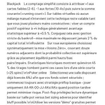
Blackjack Le comptage simplifié consiste à attribuer +1 aux
cartes faibles (2–6), -1 aux fortes (10–As) puis suivre la somme
courante («​running count​»). Sur tables virtuelles où aucun
mélange manuel n’intervient cette technique reste valable tant
que vous jouez plusieurs mains consécutives ; viser un compte
positif supérieur à +4 indique généralement avantage
statistique supérieur à +0,5 %. Conjuguez cela avec gestion
stricte du bankroll — mise maximale ne dépassant jamais 2 % du
capital total.\n\nRoulette Sur roue européenne choisissez
systématiquement la mise «​Voisins Zéro​», couvrant douze
numéros adjacents dont la probabilité collective est supérieure
grâce au placement équilibré parmi hauts/bas
pairs/impairs. Statistiques historiques montrent qu’environ 45
% des tirages tombent parmi ces cases lors d’une série courte
(<25 spins).\n\nPoker online Sélectionnez une salle disposant
déjà licencée ANJ afin que vos fonds soient sécurisés ;
commencez toujours avec stratégie préflop basique ­– jouer
uniquement AA‐KK‐QQ‐JJ‐AKs/AKo quand position tardive
permet minimiser risque. Post‑flop privilégiez lecture dynamique
basée sur taille pot versus bet sizing adverse pour identifier
bluff possible.\n\nUtiliser les versions “démo” gratuites permet