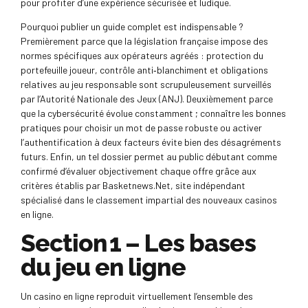
pour profiter d’une expérience sécurisée et ludique.
Pourquoi publier un guide complet est indispensable ?
Premièrement parce que la législation française impose des
normes spécifiques aux opérateurs agréés : protection du
portefeuille joueur, contrôle anti‑blanchiment et obligations
relatives au jeu responsable sont scrupuleusement surveillés
par l’Autorité Nationale des Jeux (ANJ). Deuxièmement parce
que la cybersécurité évolue constamment ; connaître les bonnes
pratiques pour choisir un mot de passe robuste ou activer
l’authentification à deux facteurs évite bien des désagréments
futurs. Enfin, un tel dossier permet au public débutant comme
confirmé d’évaluer objectivement chaque offre grâce aux
critères établis par Basketnews.Net, site indépendant
spécialisé dans le classement impartial des nouveaux casinos
en ligne.
Section 1 – Les bases
du jeu en ligne
Un casino en ligne reproduit virtuellement l’ensemble des