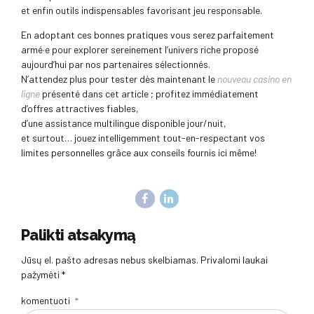
et enfin outils indispensables favorisant jeu responsable.​
En adoptant ces bonnes pratiques vous serez parfaitement
armé·e pour explorer sereinement l’univers riche proposé
aujourd’hui par nos partenaires sélectionnés.
N’attendez plus pour tester dès maintenant le
nouveau casino en
ligne
présenté dans cet article ; profitez immédiatement
d’offres attractives fiables,
d’une assistance multilingue disponible jour/nuit,
et surtout… jouez intelligemment tout-en-respectant vos
limites personnelles grâce aux conseils fournis ici même!
Palikti atsakymą
Jūsų el. pašto adresas nebus skelbiamas. Privalomi laukai
pažymėti *
komentuoti
*