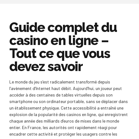
Guide complet du
casino en ligne –
Tout ce que vous
devez savoir
Le monde du jeu s’est radicalement transformé depuis
l’avènement d’Internet haut débit. Aujourd’hui, un joueur peut
accéder à des centaines de tables virtuelles depuis son
smartphone ou son ordinateur portable, sans se déplacer dans
un établissement physique. Cette accessibilité a entraîné une
explosion de la popularité des casinos en ligne, qui enregistrent
chaque année des milliards d’euros de mises dans le monde
entier. En France, les autorités ont rapidement réagi pour
encadrer cette activité et protéger les usagers contre les