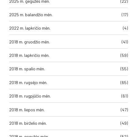
2025 m. gegužės mėn.
(22)
2025 m. balandžio mėn.
(17)
2022 m. lapkričio mėn.
(4)
2018 m. gruodžio mėn.
(41)
2018 m. lapkričio mėn.
(59)
2018 m. spalio mėn.
(55)
2018 m. rugsėjo mėn.
(65)
2018 m. rugpjūčio mėn.
(61)
2018 m. liepos mėn.
(47)
2018 m. birželio mėn.
(49)
2018 m. gegužės mėn.
(52)