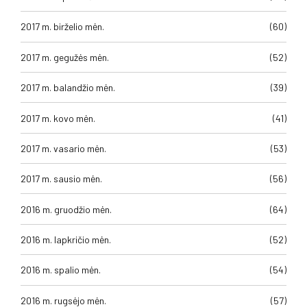
2017 m. birželio mėn.
(60)
2017 m. gegužės mėn.
(52)
2017 m. balandžio mėn.
(39)
2017 m. kovo mėn.
(41)
2017 m. vasario mėn.
(53)
2017 m. sausio mėn.
(56)
2016 m. gruodžio mėn.
(64)
2016 m. lapkričio mėn.
(52)
2016 m. spalio mėn.
(54)
2016 m. rugsėjo mėn.
(57)